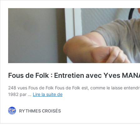
Fous de Folk : Entretien avec Yves MAN
248 vues Fous de Folk Fous de Folk est, comme le laisse enten
Fous
1982 par …
Lire la suite de
de
Folk
RYTHMES CROISÉS
:
Entretien
avec
Yves
MANAI