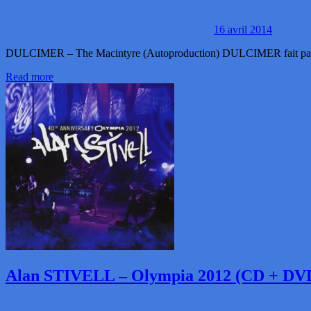
16 avril 2014
DULCIMER – The Macintyre (Autoproduction) DULCIMER fait partie de
Read more
Alan STIVELL – Olympia 2012 (CD + DV