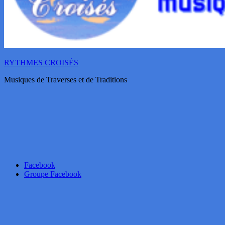
RYTHMES CROISÉS
Musiques de Traverses et de Traditions
Facebook
Groupe Facebook