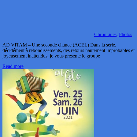
Chroniques
,
Photos
AD VITAM – Une seconde chance (ACEL) Dans la série,
décidément à rebondissements, des retours hautement improbables et
joyeusement inattendus, je vous présente le groupe
Read more