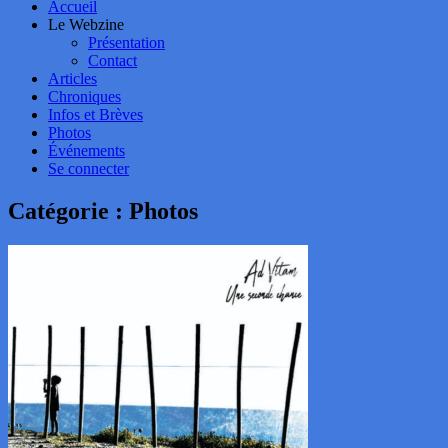
Accueil
Le Webzine
Présentation
Contact
Articles
Chroniques
Infos et Brèves
Photos
Événements
Se connecter
Catégorie :
Photos