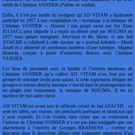
inédit de Christian VANDER
(Poème de soldat).
Enfin, il n’est pas inutile de souligner qu’AD VITAM a également
participé en 2007 à une compilation en « hommage à la musique de
Christian VANDER »,
Hamtaï !
(un projet mené par feu Alain
JULIAC), pour laquelle il a repris un thème joué par MAGMA en
1977 mais jamais enregistré,
Morrison in the Storm,
et que Jad
AYACHE a collaboré à cette époque au « journal kobaïen »
Muzik
Zeuhl
et a alimenté de nombreux numéros d’une rubrique,
Magma
Historia,
conçue à partir d’entretiens fleuves avec Christian
VANDER.
Les liens de proximité avec la famille et l’univers musicaux de
Christian VANDER qu’a cultivé AD VITAM n’en font pas un
groupe de musique zeuhl pour autant, si cette expression désigne les
groupes et artistes dont la musique s’inscrit dans le prolongement de,
ou plagie tout bonnement, la musique de MAGMA. Il est ici
question de tout autre chose.
AD VITAM est avant tout le véhicule créatif de Jad AYACHE ; ce
sont ses idées, ses visions, ses penchants poétiques et musicaux qui
y sont exposés. Et l’on voudra bien croire que sa connexion à
l’univers de Christian VANDER n’y est pas plus soulignée que son
attachement à l’univers de Georges BRASSENS – comme en
témoigne dans le deuxième album cette poignante adaptation d’un