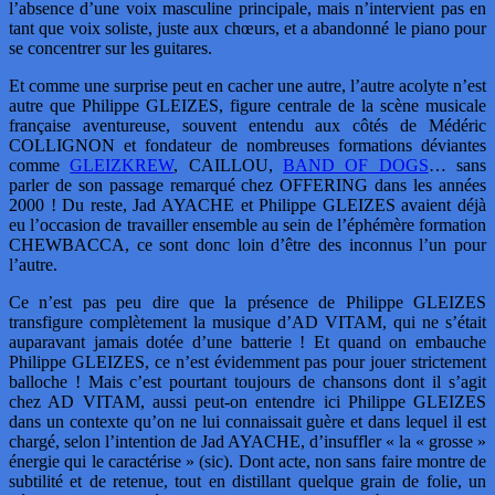
l’absence d’une voix masculine principale, mais n’intervient pas en
tant que voix soliste, juste aux chœurs, et a abandonné le piano pour
se concentrer sur les guitares.
Et comme une surprise peut en cacher une autre, l’autre acolyte n’est
autre que Philippe GLEIZES, figure centrale de la scène musicale
française aventureuse, souvent entendu aux côtés de Médéric
COLLIGNON et fondateur de nombreuses formations déviantes
comme
GLEIZKREW
, CAILLOU,
BAND OF DOGS
… sans
parler de son passage remarqué chez OFFERING dans les années
2000 ! Du reste, Jad AYACHE et Philippe GLEIZES avaient déjà
eu l’occasion de travailler ensemble au sein de l’éphémère formation
CHEWBACCA, ce sont donc loin d’être des inconnus l’un pour
l’autre.
Ce n’est pas peu dire que la présence de Philippe GLEIZES
transfigure complètement la musique d’AD VITAM, qui ne s’était
auparavant jamais dotée d’une batterie ! Et quand on embauche
Philippe GLEIZES, ce n’est évidemment pas pour jouer strictement
balloche ! Mais c’est pourtant toujours de chansons dont il s’agit
chez AD VITAM, aussi peut-on entendre ici Philippe GLEIZES
dans un contexte qu’on ne lui connaissait guère et dans lequel il est
chargé, selon l’intention de Jad AYACHE, d’insuffler « la « grosse »
énergie qui le caractérise » (sic). Dont acte, non sans faire montre de
subtilité et de retenue, tout en distillant quelque grain de folie, un