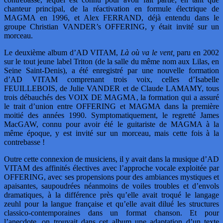
chanteur principal, de la réactivation en formule électrique de
MAGMA en 1996, et Alex FERRAND, déjà entendu dans le
groupe Christian VANDER’s OFFERING, y était invité sur un
morceau.
Le deuxième album d’AD VITAM,
Là où va le vent,
paru en 2002
sur le tout jeune label Triton (de la salle du même nom aux Lilas, en
Seine Saint-Denis), a été enregistré par une nouvelle formation
d’AD VITAM comprenant trois voix, celles d’Isabelle
FEUILLEBOIS, de Julie VANDER et de Claude LAMAMY, tous
trois débauchés des VOIX DE MAGMA, la formation qui a assuré
le trait d’union entre OFFERING et MAGMA dans la première
moitié des années 1990. Symptomatiquement, le regretté James
MacGAW, connu pour avoir été le guitariste de MAGMA à la
même époque, y est invité sur un morceau, mais cette fois à la
contrebasse !
Outre cette connexion de musiciens, il y avait dans la musique d’AD
VITAM des affinités électives avec l’approche vocale exploitée par
OFFERING, avec ses propensions pour des ambiances mystiques et
apaisantes, saupoudrées néanmoins de voiles troubles et d’envols
dramatiques, à la différence près qu’elle avait troqué le langage
zeuhl pour la langue française et qu’elle avait dilué les structures
classico-contemporaines dans un format chanson. Et pour
l’anecdote, on trouvait dans cet album une adaptation d’un texte