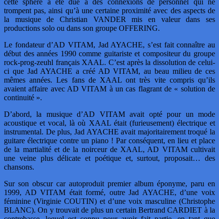
cette sphère a été due à des connexions de personnel qui ne
trompent pas, ainsi qu’à une certaine proximité avec des aspects de
la musique de Christian VANDER mis en valeur dans ses
productions solo ou dans son groupe OFFERING.
Le fondateur d’AD VITAM, Jad AYACHE, s’est fait connaître au
début des années 1990 comme guitariste et compositeur du groupe
rock-prog-zeuhl français XAAL. C’est après la dissolution de celui-
ci que Jad AYACHE a créé AD VITAM, au beau milieu de ces
mêmes années. Les fans de XAAL ont très vite compris qu’ils
avaient affaire avec AD VITAM à un cas flagrant de « solution de
continuité ».
D’abord, la musique d’AD VITAM avait opté pour un mode
acoustique et vocal, là où XAAL était (furieusement) électrique et
instrumental. De plus, Jad AYACHE avait majoritairement troqué la
guitare électrique contre un piano ! Par conséquent, en lieu et place
de la martialité et de la noirceur de XAAL, AD VITAM cultivait
une veine plus délicate et poétique et, surtout, proposait… des
chansons.
Sur son obscur car autoproduit premier album éponyme, paru en
1999, AD VITAM était formé, outre Jad AYACHE, d’une voix
féminine (Virginie COUTIN) et d’une voix masculine (Christophe
BLANC). On y trouvait de plus un certain Bertrand CARDIET à la
contrebasse, lequel est connu pour avoir fait partie, en tant que