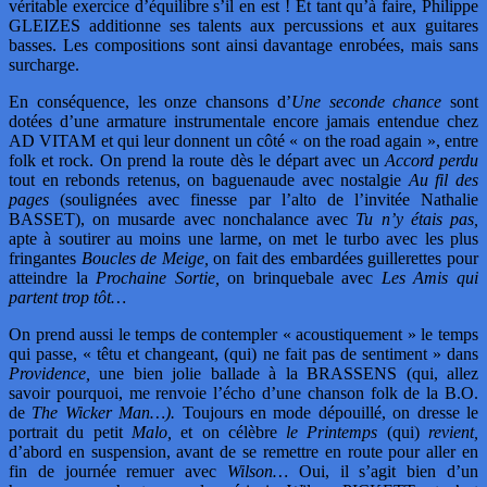
véritable exercice d’équilibre s’il en est ! Et tant qu’à faire, Philippe
GLEIZES additionne ses talents aux percussions et aux guitares
basses. Les compositions sont ainsi davantage enrobées, mais sans
surcharge.
En conséquence, les onze chansons d’
Une seconde chance
sont
dotées d’une armature instrumentale encore jamais entendue chez
AD VITAM et qui leur donnent un côté « on the road again », entre
folk et rock. On prend la route dès le départ avec un
Accord perdu
tout en rebonds retenus, on baguenaude avec nostalgie
Au fil des
pages
(soulignées avec finesse par l’alto de l’invitée Nathalie
BASSET), on musarde avec nonchalance avec
Tu n’y étais pas,
apte à soutirer au moins une larme, on met le turbo avec les plus
fringantes
Boucles de Meige,
on fait des embardées guillerettes pour
atteindre la
Prochaine Sortie,
on brinquebale avec
Les Amis qui
partent trop tôt…
On prend aussi le temps de contempler « acoustiquement » le temps
qui passe, « têtu et changeant, (qui) ne fait pas de sentiment » dans
Providence,
une bien jolie ballade à la BRASSENS (qui, allez
savoir pourquoi, me renvoie l’écho d’une chanson folk de la B.O.
de
The Wicker Man…).
Toujours en mode dépouillé, on dresse le
portrait du petit
Malo,
et on célèbre
le Printemps
(qui)
revient,
d’abord en suspension, avant de se remettre en route pour aller en
fin de journée remuer avec
Wilson…
Oui, il s’agit bien d’un