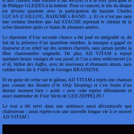
et aux chœurs, était entouré d’Isa MODICA à la voix principale et
de Philippe GLEIZES à la batterie. Pour ce concert, le trio du disque
est devenu quartette avec la participation du bassiste Charles
LUCAS (CAILLOU, BADUME’s BAND ..). Et ce n’est pas sans
une certaine émotion que Jad AYACHE reprenait le chemin de la
scène lilasienne après ce hiatus de plusieurs années.
Le répertoire d’
Une seconde chance
a été joué en intégralité et, du
fait de la présence d’un quatrième membre, la musique a gagné en
épaisseur et en relief sur des sentiers chavirés, sans jamais perdre la
fibre chansonnière originelle. De plus, AD VITAM a rejoué
quelques beaux vestiges de son passé, et l’on a ainsi redécouvert
Ça
et là, Vallon des Auffes,
avec de nouveaux et étonnants atours, sans
oublier bien sûr
le Fidèle
de Georges BRASSENS.
Et en guise de cerise sur le gâteau, AD VITAM a repris une chanson
peu connue des Beatles
(I’m Only Sleeping)
et s’est fendu d’un
dernier moment bien « acide » avec cette reprise défoulatoire et
assez inattendue de
Four Sticks
de LED ZEPPELIN !
Le tout a été servi dans une ambiance aussi décontractée que
chaleureuse ; aussi espère-t-on une nouvelle longue vie à ce nouvel
AD VITAM !