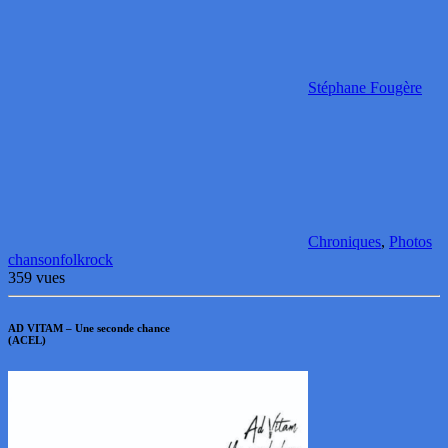
Stéphane Fougère
Chroniques
,
Photos
chanson
folk
rock
359 vues
AD VITAM – Une seconde chance
(ACEL)