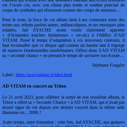
est
J’avais cru,
avec son climat plus tendu et sombre ponctué de
coups de cymbales qui résonnent comme des coups de semonce…
Pour le reste, la force de cet album tient à ses contrastes entre des
textes aux relents parfois amers, mélancoliques, et ses musiques plus
solaires, Jad AYACHE ayant voulu clairement apporter
« d’éclatantes touches lumineuses » (re-sic) à l’édifice d’AD
VITAM. Passé le temps d’adaptation à ces nouveaux contours, il
faut reconnaître que ce disque agit comme un baume tant il regorge
de nuances émotionnelles rassérénantes. Offrez donc à AD VITAM
sa « seconde chance » en prenant le temps de savourer son écoute…
Stéphane Fougère
Label :
https://acel-enligne.fr/label.html
AD VITAM en concert au Triton
Le 21 avril 2023, pour célébrer la sortie de son troisième album, le
Triton a offert sa « Seconde Chance » à AD VITAM, qui n’avait pas
donné signe de vie depuis son dernier concert dans la même salle
lilasienne en…2008 ?
Autre temps, autre formation : cette fois, Jad AYACHE, aux guitares