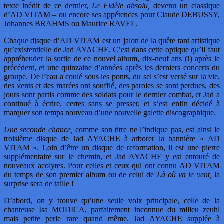
texte inédit de ce dernier,
Le Fidèle absolu,
devenu un classique
d’AD VITAM – ou encore ses appétences pour Claude DEBUSSY,
Johannes BRAHMS ou Maurice RAVEL.
Chaque disque d’AD VITAM est un jalon de la quête tant artistique
qu’existentielle de Jad AYACHE. C’est dans cette optique qu’il faut
appréhender la sortie de ce nouvel album, dix-neuf ans (!) après le
précédent, et une quinzaine d’années après les derniers concerts du
groupe. De l’eau a coulé sous les ponts, du sel s’est versé sur la vie,
des vents et des marées ont soufflé, des paroles se sont perdues, des
jours sont partis comme des soldats pour le dernier combat, et Jad a
continué à écrire, certes sans se presser, et s’est enfin décidé à
marquer son temps nouveau d’une nouvelle galette discographique.
Une seconde chance,
comme son titre ne l’indique pas, est ainsi le
troisième disque de Jad AYACHE à arborer la bannière « AD
VITAM ». Loin d’être un disque de reformation, il est une pierre
supplémentaire sur le chemin, et Jad AYACHE y est entouré de
nouveaux acolytes. Pour celles et ceux qui ont connu AD VITAM
du temps de son premier album ou de celui de
Là où va le vent,
la
surprise sera de taille !
D’abord, on y trouve qu’une seule voix principale, celle de la
chanteuse Isa MODICA, parfaitement inconnue du milieu zeuhl
mais petite perle rare quand même. Jad AYACHE supplée à