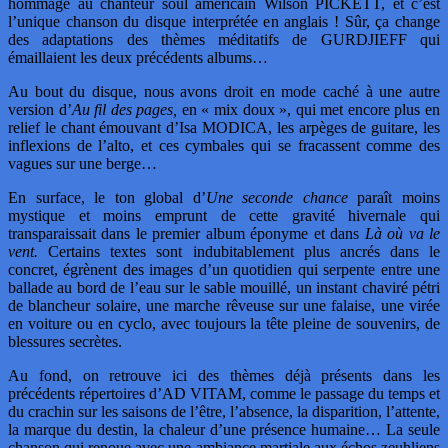
hommage au chanteur soul américain Wilson PICKETT, et c’est
l’unique chanson du disque interprétée en anglais ! Sûr, ça change
des adaptations des thèmes méditatifs de GURDJIEFF qui
émaillaient les deux précédents albums…
Au bout du disque, nous avons droit en mode caché à une autre
version d’
Au fil des pages,
en « mix doux », qui met encore plus en
relief le chant émouvant d’Isa MODICA, les arpèges de guitare, les
inflexions de l’alto, et ces cymbales qui se fracassent comme des
vagues sur une berge…
En surface, le ton global d’
Une seconde chance
paraît moins
mystique et moins emprunt de cette gravité hivernale qui
transparaissait dans le premier album éponyme et dans
Là où va le
vent.
Certains textes sont indubitablement plus ancrés dans le
concret, égrènent des images d’un quotidien qui serpente entre une
ballade au bord de l’eau sur le sable mouillé, un instant chaviré pétri
de blancheur solaire, une marche rêveuse sur une falaise, une virée
en voiture ou en cyclo, avec toujours la tête pleine de souvenirs, de
blessures secrètes.
Au fond, on retrouve ici des thèmes déjà présents dans les
précédents répertoires d’AD VITAM, comme le passage du temps et
du crachin sur les saisons de l’être, l’absence, la disparition, l’attente,
la marque du destin, la chaleur d’une présence humaine… La seule
chanson qui renoue avec une ambiance martiale aux échos zeuhliens