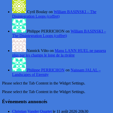
Cyril Boulay on
William BASINSKI – The
Disintegration Loops (coffret)
Philippe PERRICHON on
William BASINSKI –
The Disintegration Loops (coffret)
Yannick Vilto on
Manu LANN HUEL ne passera
plus par les champs le long de la rivière
Philippe PERRICHON
on
Naissam JALAL –
Landscapes of Eternity
Please select the Tab Content in the Widget Settings.
Please select the Tab Content in the Widget Settings.
Événements annoncés
Christian Vander Quartet
le 11 août 2026 20h30