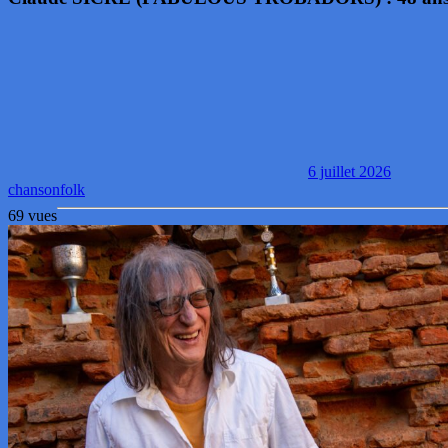
6 juillet 2026
chanson
folk
69 vues