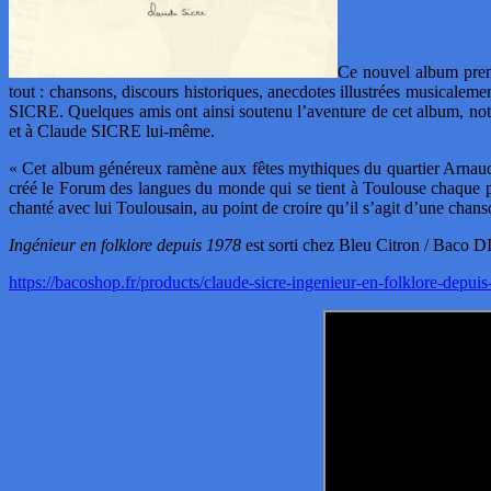
Ce nouvel album prend
tout :
chansons, discours historiques, anecdotes illustrées musicalement
SICRE. Quelques amis ont ainsi soutenu l’aventure de cet album, n
et à Claude SICRE lui-même.
« Cet album généreux ramène aux fêtes mythiques du quartier Arnaud-B
créé le Forum des langues du monde qui se tient à Toulouse chaque p
chanté avec lui Toulousain, au point de croire qu’il s’agit d’une chan
Ingénieur en folklore depuis 1978
est sorti chez Bleu Citron / Bac
https://bacoshop.fr/products/claude-sicre-ingenieur-en-folklore-depui