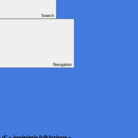
Search
Navigation
 ingénierie folklorique »