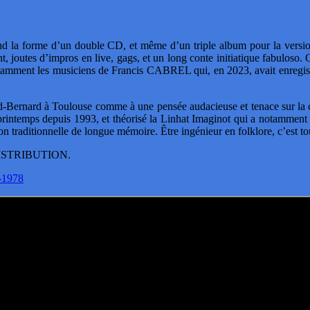
 la forme d’un double CD, et même d’un triple album pour la version 
, joutes d’impros en live, gags, et un long conte initiatique fabuloso
. 
otamment les musiciens de Francis CABREL qui, en 2023, avait enregi
ernard à Toulouse comme à une pensée audacieuse et tenace sur la cultu
rintemps depuis 1993, et théorisé la Linhat Imaginot qui a notamment 
son traditionnelle de longue mémoire. Être ingénieur en folklore, c’est
o DISTRIBUTION.
s-1978