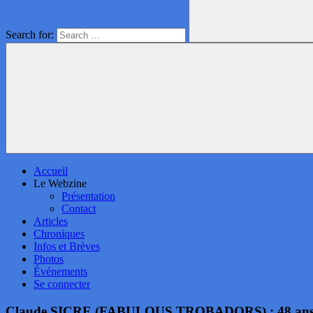
Search for:
Accueil
Le Webzine
Présentation
Contact
Articles
Chroniques
Infos et Brèves
Photos
Événements
Se connecter
Claude SICRE (FABULOUS TROBADORS) : 48 ans d’ «