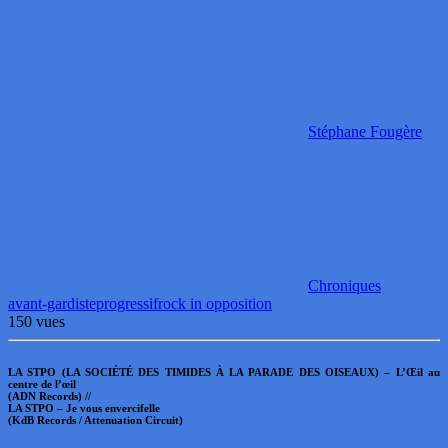
Stéphane Fougère
Chroniques
avant-gardiste
progressif
rock in opposition
150 vues
LA STPO (LA SOCIÉTÉ DES TIMIDES À LA PARADE DES OISEAUX) – L’Œil au
centre de l’œil
(ADN Records) //
LA STPO – Je vous envercifelle
(KdB Records / Attenuation Circuit)