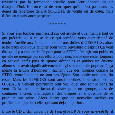
revisitées par la formation actuelle pour leur donner un air
d’aujourd’hui. Et force est de remarquer qu’il n’est pas dans les
gênes du répertoire de LA SOCIÉTÉ de vieillir ou de dater, mais
d’être en renaissance perpétuelle.
* * * * * *
Si vous êtes tombés par hasard sur cet article et que, malgré tout ce
qui précède, ou à cause de ce qui précède, vous avez décidé de
tendre l’oreille aux élucubrations de nos drôles d’OISEAUX, alors
je ne peux que vous féliciter pour votre ouverture d’esprit ! Ça veut
dire qu’il y a encore de l’espoir pour la STPO d’élargir son public et
qu’elle ne ménage pas ses efforts pour rien. Parce que rester toujours
en activité après plus de quatre décennies et publier un énième
album sans avoir significativement élargi son cercle de popularité, ça
mérite la légion d’honneur ; sachant que des groupes comme la
STPO, votre honneur, ne sont pas légion. Son public non plus, du
reste. Mais les TIMIDES sont aussi obstinés à subsister, et les
OISEAUX veulent poursuivre leur vol, quel que soit le sens du
vent. Et la meilleure façon d’exister pour un groupe, c’est de
continuer à créer, d’enregistrer des disques et si possible de se
produire sur scène. Alors autant que de nouvelles oreilles en
profitent, en plus de celles qui sont déjà au parfum.
Entre le CD
L’Œil au centre de l’œil
et le EP
Je vous envercifelle,
il