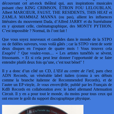
découvrant cet art-rock théâtral qui, aux inspirations musicales
puisant chez KING CRIMSON, ÉTRON FOU LELOUBLAN,
Albert MARCŒUR, FAUST, THE RESIDENTS, THIS HEAT et
ZAMLA MAMMAZ MANNA (ou pas), allient les influences
littéraires du mouvement Dada, d’Alfred JARRY et du Surréalisme
en y ajoutant celle, cinématographique, des MONTY PYTHON.
C’est impossible ? Normal, ils l’ont fait !
Que vous soyez nouveaux et candides dans le monde de la STPO
ou de fidèles suiveurs, vous voilà gâtés ; car la STPO vient de sortir
deux disques en l’espace de quatre mois ! Vous trouvez cela
Exagéré ?
Que voulez-vous… « Les artistes tuméfiés se sèvent,
frissonants. » Et si cela peut leur donner l’opportunité de se faire
entendre plutôt deux fois qu’une, c’est tout bénef’ !
Il y a donc d’un côté un CD,
L’Œil au centre de l’œil,
paru chez
ADN Records, un vénérable label italien (connu à ses débuts
comme la branche italienne de Recommended Records), et de
l’autre un EP vinyle,
Je vous envercifelle,
publié par les Français de
KdB Records en collaboration avec le label allemand Attenuation
Circuit. Il y en a pour tout le monde, du moins pour tous ceux qui
ont encore le goût du support discographique physique.