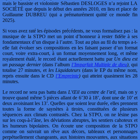
mais le bassiste et violoniste Sébastien DESLOGES n’a rejoint LA
SOCIÉTÉ que depuis le début des années 2010, en lieu et place de
Guillaume DUBREU (qui a prématurément quitté ce monde fin
2025).
Si vous avez raté les épisodes précédents, ne vous formalisez pas : la
musique de la STPO met un point d’honneur à rester fidèle à ses
fondamentaux d’un disque à l’autre. Tout au plus au fil du temps a-t-
elle fait évoluer ses compositions en les faisant passer d’un format
court, voire extra-court, à un format moyennement long, et même
royalement étalé, le record étant actuellement battu par
Un dieu est
un passage dernier
(dans l’album
l’Imparfait Multiple de dieu
),
qui
totalise 27 minutes, et
les Liquidateurs
(dans le EP du même nom,
repris ensuite dans le CD
l’Empreinte
)
qui atteint quasiment les 28
minutes.
Le record ne sera pas battu dans
L’Œil au centre de l’œil,
mais on y
trouve quand même 5 pièces allant de 6’30 à 18’, dont une de 10’ et
deux avoisinant les 13’. Quelles que soient leur durée, elles prennent
toutes la forme de saynètes à tiroirs, constituées de plusieurs
séquences aux climats contrastés. Chez la STPO, on ne lésine pas
sur les coqs-à-l’âne, les déviations abruptes, les sentiers cahoteux et
les humeurs bipolaires. On écoute une composition de la STPO
comme on suivrait un rêve aux décors, tableaux et personnages
perpétuellement changeants, aux histoires mouvantes, aux situations