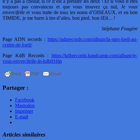
n’y a pas à choisir, si ce n’est à prendre les deux ! Et si vous n’êtes
toujours pas convaincus et que vous trouvez ça nul,
Je vous
envercifelle
et vous traite de tous les noms d’OISEAUX, et en bon
TIMIDE, je me barre à tire-d’ailes, bon pied, bon
Œil… !
Stéphane Fougère
Page ADN records :
https://adnrecords.com/album/la-stpo-loeil-au-
centre-de-loeil/
Page KdB Records :
https://kdbrecords.bandcamp.com/album/je-
vous-envercifelle-lp-kdb016lp
Partager :
Facebook
Mastodon
Imprimer
E-mail
Articles similaires