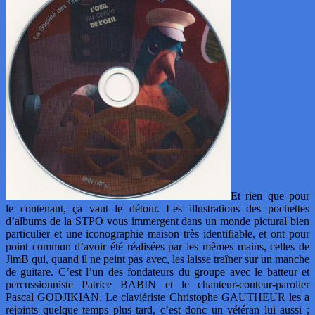
Et rien que pour
le contenant, ça vaut le détour. Les illustrations des pochettes
d’albums de la STPO vous immergent dans un monde pictural bien
particulier et une iconographie maison très identifiable, et ont pour
point commun d’avoir été réalisées par les mêmes mains, celles de
JimB qui, quand il ne peint pas avec, les laisse traîner sur un manche
de guitare. C’est l’un des fondateurs du groupe avec le batteur et
percussionniste Patrice BABIN et le chanteur-conteur-parolier
Pascal GODJIKIAN. Le claviériste Christophe GAUTHEUR les a
rejoints quelque temps plus tard, c’est donc un vétéran lui aussi ;