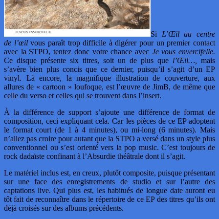
Si
L’Œil au centre
de l’œil
vous paraît trop difficile à digérer pour un premier contact
avec la STPO, tentez donc votre chance avec
Je vous envercifelle.
Ce disque présente six titres, soit un de plus que
l’Œil…,
mais
s’avère bien plus concis que ce dernier, puisqu’il s’agit d’un EP
vinyl. Là encore, la magnifique illustration de couverture, aux
allures de « cartoon » loufoque, est l’œuvre de JimB, de même que
celle du verso et celles qui se trouvent dans l’insert.
À la différence de support s’ajoute une différence de format de
composition, ceci expliquant cela. Car les pièces de ce EP adoptent
le format court (de 1 à 4 minutes), ou mi-long (6 minutes). Mais
n’allez pas croire pour autant que la STPO a versé dans un style plus
conventionnel ou s’est orienté vers la pop music. C’est toujours de
rock dadaïste confinant à l’Absurdie théâtrale dont il s’agit.
Le matériel inclus est, en creux, plutôt composite, puisque présentant
sur une face des enregistrements de studio et sur l’autre des
captations live. Qui plus est, les habitués de longue date auront eu
tôt fait de reconnaître dans le répertoire de ce EP des titres qu’ils ont
déjà croisés sur des albums précédents.