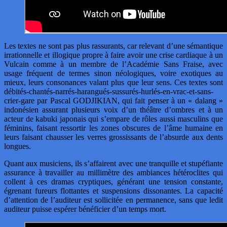
Les textes ne sont pas plus rassurants, car relevant d’une sémantique
irrationnelle et illogique propre à faire avoir une crise cardiaque à un
Vulcain comme à un membre de l’Académie Sans Fraise, avec
usage fréquent de termes sinon néologiques, voire exotiques au
mieux, leurs consonances valant plus que leur sens. Ces textes sont
débités-chantés-narrés-harangués-sussurés-hurlés-en-vrac-et-sans-
crier-gare par Pascal GODJIKIAN, qui fait penser à un « dalang »
indonésien assurant plusieurs voix d’un théâtre d’ombres et à un
acteur de kabuki japonais qui s’empare de rôles aussi masculins que
féminins, faisant ressortir les zones obscures de l’âme humaine en
leurs faisant chausser les verres grossissants de l’absurde aux dents
longues.
Quant aux musiciens, ils s’affairent avec une tranquille et stupéfiante
assurance à travailler au millimètre des ambiances hétéroclites qui
collent à ces dramas cryptiques, générant une tension constante,
égrenant fureurs flottantes et suspensions dissonantes. La capacité
d’attention de l’auditeur est sollicitée en permanence, sans que ledit
auditeur puisse espérer bénéficier d’un temps mort.