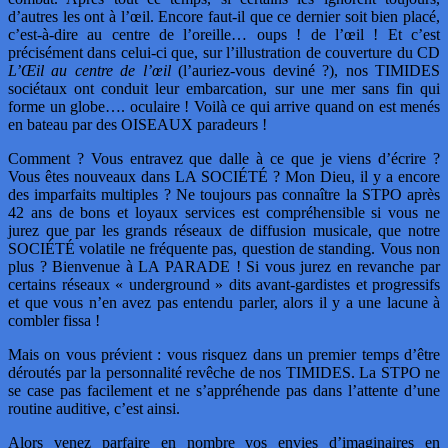
d’autres les ont à l’œil. Encore faut-il que ce dernier soit bien placé,
c’est-à-dire au centre de l’oreille… oups ! de l’œil ! Et c’est
précisément dans celui-ci que, sur l’illustration de couverture du CD
L’Œil au centre de l’œil
(l’auriez-vous deviné ?), nos TIMIDES
sociétaux ont conduit leur embarcation, sur une mer sans fin qui
forme un globe…. oculaire ! Voilà ce qui arrive quand on est menés
en bateau par des OISEAUX paradeurs !
Comment ? Vous entravez que dalle à ce que je viens d’écrire ?
Vous êtes nouveaux dans LA SOCIÉTÉ ? Mon Dieu, il y a encore
des imparfaits multiples ? Ne toujours pas connaître la STPO après
42 ans de bons et loyaux services est compréhensible si vous ne
jurez que par les grands réseaux de diffusion musicale, que notre
SOCIÉTÉ volatile ne fréquente pas, question de standing. Vous non
plus ? Bienvenue à LA PARADE ! Si vous jurez en revanche par
certains réseaux « underground » dits avant-gardistes et progressifs
et que vous n’en avez pas entendu parler, alors il y a une lacune à
combler fissa !
Mais on vous prévient : vous risquez dans un premier temps d’être
déroutés par la personnalité revêche de nos TIMIDES. La STPO ne
se case pas facilement et ne s’appréhende pas dans l’attente d’une
routine auditive, c’est ainsi.
Alors venez parfaire en nombre vos envies d’imaginaires en