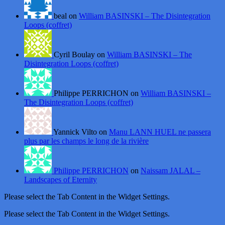
beal on
William BASINSKI – The Disintegration
Loops (coffret)
Cyril Boulay on
William BASINSKI – The
Disintegration Loops (coffret)
Philippe PERRICHON on
William BASINSKI –
The Disintegration Loops (coffret)
Yannick Vilto on
Manu LANN HUEL ne passera
plus par les champs le long de la rivière
Philippe PERRICHON
on
Naissam JALAL –
Landscapes of Eternity
Please select the Tab Content in the Widget Settings.
Please select the Tab Content in the Widget Settings.