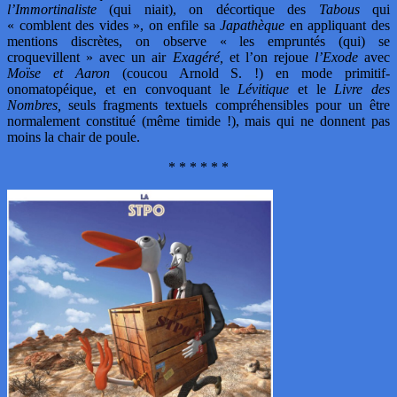
l’Immortinaliste
(qui niait), on décortique des
Tabous
qui
« comblent des vides », on enfile sa
Japathèque
en appliquant des
mentions discrètes, on observe « les empruntés (qui) se
croquevillent » avec un air
Exagéré,
et l’on rejoue
l’Exode
avec
Moïse et Aaron
(coucou Arnold S. !) en mode primitif-
onomatopéique, et en convoquant le
Lévitique
et le
Livre des
Nombres,
seuls fragments textuels compréhensibles pour un être
normalement constitué (même timide !), mais qui ne donnent pas
moins la chair de poule.
* * * * * *