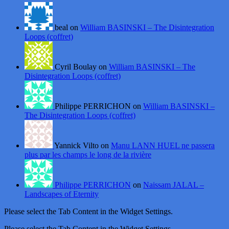
beal on
William BASINSKI – The Disintegration
Loops (coffret)
Cyril Boulay on
William BASINSKI – The
Disintegration Loops (coffret)
Philippe PERRICHON on
William BASINSKI –
The Disintegration Loops (coffret)
Yannick Vilto on
Manu LANN HUEL ne passera
plus par les champs le long de la rivière
Philippe PERRICHON
on
Naissam JALAL –
Landscapes of Eternity
Please select the Tab Content in the Widget Settings.
Please select the Tab Content in the Widget Settings.