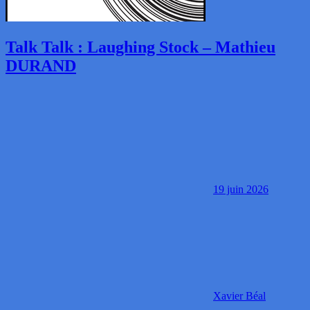
Talk Talk : Laughing Stock – Mathieu
DURAND
19 juin 2026
Xavier Béal