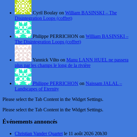
Cyril Boulay on
William BASINSKI – The
Disintegration Loops (coffret)
Philippe PERRICHON on
William BASINSKI –
The Disintegration Loops (coffret)
Yannick Vilto on
Manu LANN HUEL ne passera
plus par les champs le long de la rivière
Philippe PERRICHON
on
Naissam JALAL –
Landscapes of Eternity
Please select the Tab Content in the Widget Settings.
Please select the Tab Content in the Widget Settings.
Événements annoncés
Christian Vander Quartet
le 11 août 2026 20h30