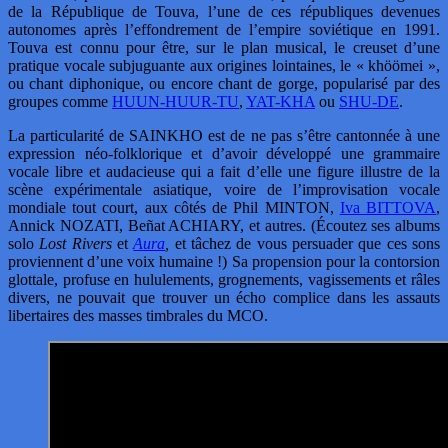
de la République de Touva, l’une de ces républiques devenues
autonomes après l’effondrement de l’empire soviétique en 1991.
Touva est connu pour être, sur le plan musical, le creuset d’une
pratique vocale subjuguante aux origines lointaines, le « khöömei »,
ou chant diphonique, ou encore chant de gorge, popularisé par des
groupes comme
HUUN-HUUR-TU
,
YAT-KHA
ou
SHU-DE
.
La particularité de SAINKHO est de ne pas s’être cantonnée à une
expression néo-folklorique et d’avoir développé une grammaire
vocale libre et audacieuse qui a fait d’elle une figure illustre de la
scène expérimentale asiatique, voire de l’improvisation vocale
mondiale tout court, aux côtés de Phil MINTON,
Iva BITTOVA
,
Annick NOZATI, Beñat ACHIARY, et autres. (Écoutez ses albums
solo
Lost Rivers
et
Aura
,
et tâchez de vous persuader que ces sons
proviennent d’une voix humaine !) Sa propension pour la contorsion
glottale, profuse en hululements, grognements, vagissements et râles
divers, ne pouvait que trouver un écho complice dans les assauts
libertaires des masses timbrales du MCO.