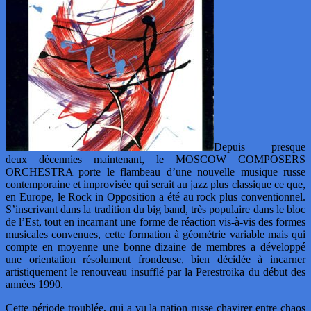
Depuis presque
deux décennies maintenant, le MOSCOW COMPOSERS
ORCHESTRA porte le flambeau d’une nouvelle musique russe
contemporaine et improvisée qui serait au jazz plus classique ce que,
en Europe, le Rock in Opposition a été au rock plus conventionnel.
S’inscrivant dans la tradition du big band, très populaire dans le bloc
de l’Est, tout en incarnant une forme de réaction vis-à-vis des formes
musicales convenues, cette formation à géométrie variable mais qui
compte en moyenne une bonne dizaine de membres a développé
une orientation résolument frondeuse, bien décidée à incarner
artistiquement le renouveau insufflé par la Perestroika du début des
années 1990.
Cette période troublée, qui a vu la nation russe chavirer entre chaos