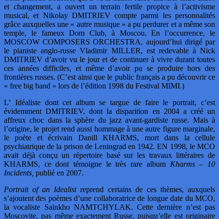
et changement, a ouvert un terrain fertile propice à l’activisme
musical, et Nikolay DMITRIEV compte parmi les personnalités
grâce auxquelles une « autre musique » a pu perdurer et a même son
temple, le fameux Dom Club, à Moscou. En l’occurrence, le
MOSCOW COMPOSERS ORCHESTRA, aujourd’hui dirigé par
le pianiste anglo-russe Vladimir MILLER, est redevable à Nick
DMITRIEV d’avoir vu le jour et de continuer à vivre durant toutes
ces années difficiles, et même d’avoir pu se produire hors des
frontières russes. (C’est ainsi que le public français a pu découvrir ce
« free big band » lors de l’édition 1998 du Festival MIMI.)
L’ Idéaliste dont cet album se targue de faire le portrait, c’est
évidemment DMITRIEV, dont la disparition en 2004 a créé un
affreux choc dans la sphère du jazz avant-gardiste russe. Mais à
l’origine, le projet rend aussi hommage à une autre figure marginale,
le poète et écrivain Danill KHARMS, mort dans la cellule
psychiatrique de la prison de Leningrad en 1942. EN 1998, le MCO
avait déjà conçu un répertoire basé sur les travaux littéraires de
KHARMS, ce dont témoigne le très rare album
Kharms – 10
Incidents,
publié en 2007.
Portrait of an Idealist
reprend certains de ces thèmes, auxquels
s’ajoutent des poèmes d’une collaboratrice de longue date du MCO,
la vocaliste Sainkho NAMTCHYLAK. Cette dernière n’est pas
Moscovite, pas même exactement Russe, puisqu’elle est originaire