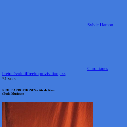
Sylvie Hamon
Chroniques
breton
évolutif
free
improvisation
jazz
51 vues
NIOU BARDOPHONES – Air de Rien
(Buda Musique)