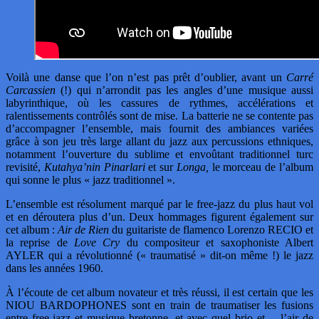
Voilà une danse que l’on n’est pas prêt d’oublier, avant un
Carré
Carcassien
(!) qui n’arrondit pas les angles d’une musique aussi
labyrinthique, où les cassures de rythmes, accélérations et
ralentissements contrôlés sont de mise. La batterie ne se contente pas
d’accompagner l’ensemble, mais fournit des ambiances variées
grâce à son jeu très large allant du jazz aux percussions ethniques,
notamment l’ouverture du sublime et envoûtant traditionnel turc
revisité,
Kutahya’nin Pinarlari
et sur
Longa,
le morceau de l’album
qui sonne le plus « jazz traditionnel ».
L’ensemble est résolument marqué par le free-jazz du plus haut vol
et en déroutera plus d’un. Deux hommages figurent également sur
cet album :
Air de Rien
du guitariste de flamenco Lorenzo RECIO et
la reprise de
Love Cry
du compositeur et saxophoniste Albert
AYLER qui a révolutionné (« traumatisé » dit-on même !) le jazz
dans les années 1960.
À l’écoute de cet album novateur et très réussi, il est certain que les
NIOU BARDOPHONES sont en train de traumatiser les fusions
entre free-jazz et musique bretonne, et avec quel brio et… l’air de