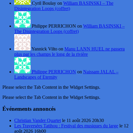
Cyril Boulay on
William BASINSKI – The
Disintegration Loops (coffret)
Philippe PERRICHON on
William BASINSKI –
The Disintegration Loops (coffret)
Yannick Vilto on
Manu LANN HUEL ne passera
plus par les champs le long de la rivière
Philippe PERRICHON
on
Naissam JALAL –
Landscapes of Eternity
Please select the Tab Content in the Widget Settings.
Please select the Tab Content in the Widget Settings.
Événements annoncés
Christian Vander Quartet
le 11 août 2026 20h30
Les Traversées Tatihou : Festival des musiques du large
le 12
août 2026 16h00