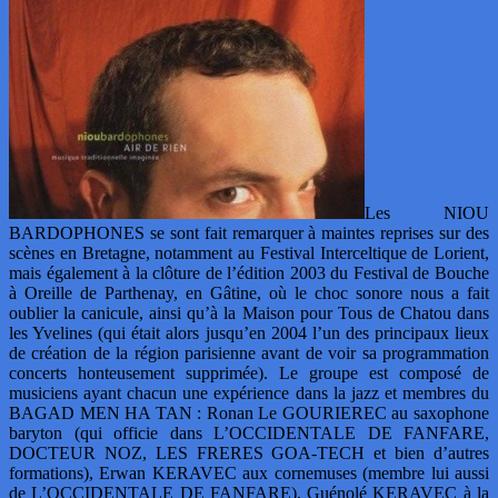
Les NIOU
BARDOPHONES se sont fait remarquer à maintes reprises sur des
scènes en Bretagne, notamment au Festival Interceltique de Lorient,
mais également à la clôture de l’édition 2003 du Festival de Bouche
à Oreille de Parthenay, en Gâtine, où le choc sonore nous a fait
oublier la canicule, ainsi qu’à la Maison pour Tous de Chatou dans
les Yvelines (qui était alors jusqu’en 2004 l’un des principaux lieux
de création de la région parisienne avant de voir sa programmation
concerts honteusement supprimée). Le groupe est composé de
musiciens ayant chacun une expérience dans la jazz et membres du
BAGAD MEN HA TAN : Ronan Le GOURIEREC au saxophone
baryton (qui officie dans L’OCCIDENTALE DE FANFARE,
DOCTEUR NOZ, LES FRERES GOA-TECH et bien d’autres
formations), Erwan KERAVEC aux cornemuses (membre lui aussi
de L’OCCIDENTALE DE FANFARE), Guénolé KERAVEC à la