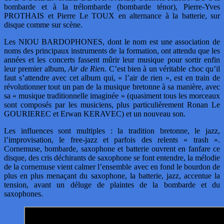
bombarde et à la trélombarde (bombarde ténor), Pierre-Yves
PROTHAIS et Pierre Le TOUX en alternance à la batterie, sur
disque comme sur scène.
Les NIOU BARDOPHONES, dont le nom est une association de
noms des principaux instruments de la formation, ont attendu que les
années et les concerts fassent mûrir leur musique pour sortir enfin
leur premier album,
Air de Rien.
C’est bien à un véritable choc qu’il
faut s’attendre avec cet album qui, « l’air de rien », est en train de
révolutionner tout un pan de la musique bretonne à sa manière, avec
sa « musique traditionnelle imaginée » (quasiment tous les morceaux
sont composés par les musiciens, plus particulièrement Ronan Le
GOURIEREC et Erwan KERAVEC) et un nouveau son.
Les influences sont multiples : la tradition bretonne, le jazz,
l’improvisation, le free-jazz et parfois des relents « trash ».
Cornemuse, bombarde, saxophone et batterie ouvrent en fanfare ce
disque, des cris déchirants de saxophone se font entendre, la mélodie
de la cornemuse vient calmer l’ensemble avec en fond le bourdon de
plus en plus menaçant du saxophone, la batterie, jazz, accentue la
tension, avant un déluge de plaintes de la bombarde et du
saxophones.