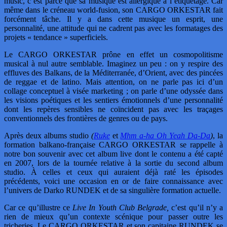
music, c’est parce que sa musique est allergique à l’étiquetage. Car
même dans le créneau world-fusion, son CARGO ORKESTAR fait
forcément tâche. Il y a dans cette musique un esprit, une
personnalité, une attitude qui ne cadrent pas avec les formatages des
projets « tendance » superficiels.
Le CARGO ORKESTAR prône en effet un cosmopolitisme
musical à nul autre semblable. Imaginez un peu : on y respire des
effluves des Balkans, de la Méditerranée, d’Orient, avec des pincées
de reggae et de latino. Mais attention, on ne parle pas ici d’un
collage conceptuel à visée marketing ; on parle d’une odyssée dans
les visions poétiques et les sentiers émotionnels d’une personnalité
dont les repères sensibles ne coïncident pas avec les traçages
conventionnels des frontières de genres ou de pays.
Après deux albums studio
(
Ruke
et
Mhm a-ha Oh Yeah Da-Da
)
, la
formation balkano-française CARGO ORKESTAR se rappelle à
notre bon souvenir avec cet album live dont le contenu a été capté
en 2007, lors de la tournée relative à la sortie du second album
studio. À celles et ceux qui auraient déjà raté les épisodes
précédents, voici une occasion en or de faire connaissance avec
l’univers de Darko RUNDEK et de sa singulière formation actuelle.
Car ce qu’illustre ce
Live In Youth Club Belgrade,
c’est qu’il n’y a
rien de mieux qu’un contexte scénique pour passer outre les
tricheries. Le CARGO ORKESTAR et son capitaine RUNDEK se