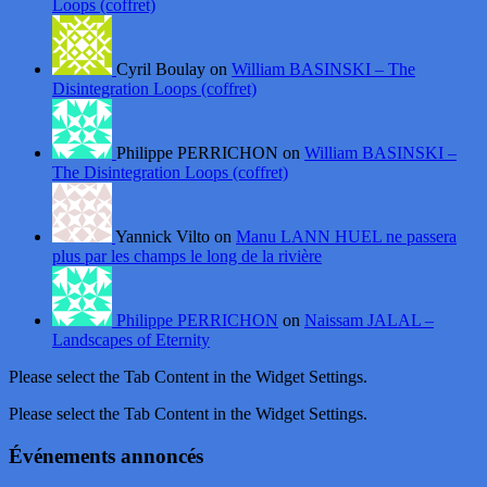
Loops (coffret)
Cyril Boulay on
William BASINSKI – The
Disintegration Loops (coffret)
Philippe PERRICHON on
William BASINSKI –
The Disintegration Loops (coffret)
Yannick Vilto on
Manu LANN HUEL ne passera
plus par les champs le long de la rivière
Philippe PERRICHON
on
Naissam JALAL –
Landscapes of Eternity
Please select the Tab Content in the Widget Settings.
Please select the Tab Content in the Widget Settings.
Événements annoncés