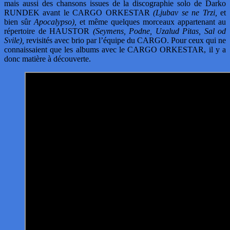
mais aussi des chansons issues de la discographie solo de Darko
RUNDEK avant le CARGO ORKESTAR
(Ljubav se ne Trzi,
et
bien sûr
Apocalypso),
et même quelques morceaux appartenant au
répertoire de HAUSTOR
(Seymens, Podne, Uzalud Pitas, Sal od
Svile),
revisités avec brio par l’équipe du CARGO. Pour ceux qui ne
connaissaient que les albums avec le CARGO ORKESTAR, il y a
donc matière à découverte.