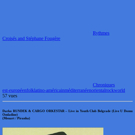
Rythmes
Croisés and Stéphane Fougère
Chroniques
est-européen
folk
latino-américain
méditerranéen
oriental
rock
world
57 vues
Darko RUNDEK & CARGO ORKESTAR – Live in Youth Club Belgrade (Live U Domu
Omladine)
(Menart / Piranha)