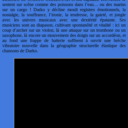
sentent sur scène comme des poissons dans l’eau… ou des marins
sur un cargo ! Darko y décline moult registres émotionnels, la
nostalgie, la souffrance, l’ironie, la tendresse, la gaieté, et jongle
avec les univers musicaux avec une dextérité épatante. Ses
musiciens sont au diapason, cultivant spontanéité et vitalité : ici un
coup d’archet sur un violon, là une attaque sur un trombone ou un
saxophone, là encore un mouvement des doigts sur un accordéon, et
au fond une frappe de batterie suffisent à ouvrir une brèche
vibratoire nouvelle dans la géographie structurelle élastique des
chansons de Darko.