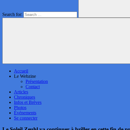
Search for:
Accueil
Le Webzine
Présentation
Contact
Articles
Chroniques
Infos et Brèves
Photos
Événements
Se connecter
Le Soleil Zeuhl va continuer à briller en cette fin de 