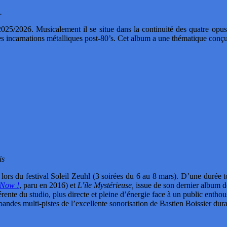
.
5/2026. Musicalement il se situe dans la continuité des quatre opus 
s incarnations métalliques post-80’s. Cet album a une thématique conçu
is
 lors du festival Soleil Zeuhl (3 soirées du 6 au 8 mars). D’une durée 
Now !
, paru en 2016) et
L’ïle Mystérieuse,
issue de son dernier album 
rente du studio, plus directe et pleine d’énergie face à un public enthou
andes multi-pistes de l’excellente sonorisation de Bastien Boissier durant