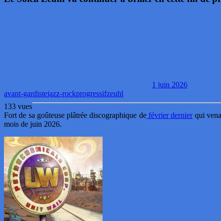
1 juin 2026
avant-gardiste
jazz-rock
progressif
zeuhl
133 vues
Fort de sa goûteuse plâtrée discographique de
février dernier
qui venai
mois de juin 2026.