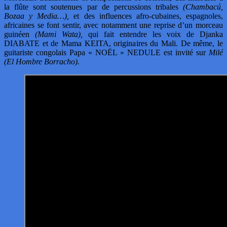
la flûte sont soutenues par de percussions tribales
(Chambacú,
Bozaa y Media…),
et des influences afro-cubaines, espagnoles,
africaines se font sentir, avec notamment une reprise d’un morceau
guinéen
(Mami Wata),
qui fait entendre les voix de Djanka
DIABATE et de Mama KEITA, originaires du Mali. De même, le
guitariste congolais Papa « NOËL » NEDULE est invité sur
Milé
(El Hombre Borracho).