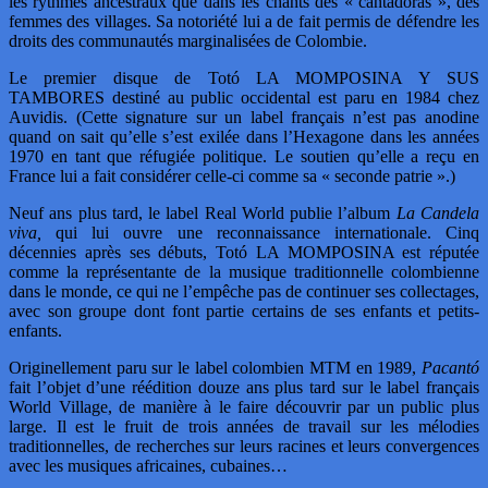
les rythmes ancestraux que dans les chants des « cantadoras », des
femmes des villages. Sa notoriété lui a de fait permis de défendre les
droits des communautés marginalisées de Colombie.
Le premier disque de Totó LA MOMPOSINA Y SUS
TAMBORES destiné au public occidental est paru en 1984 chez
Auvidis. (Cette signature sur un label français n’est pas anodine
quand on sait qu’elle s’est exilée dans l’Hexagone dans les années
1970 en tant que réfugiée politique. Le soutien qu’elle a reçu en
France lui a fait considérer celle-ci comme sa « seconde patrie ».)
Neuf ans plus tard, le label Real World publie l’album
La Candela
viva,
qui lui ouvre une reconnaissance internationale. Cinq
décennies après ses débuts, Totó LA MOMPOSINA est réputée
comme la représentante de la musique traditionnelle colombienne
dans le monde, ce qui ne l’empêche pas de continuer ses collectages,
avec son groupe dont font partie certains de ses enfants et petits-
enfants.
Originellement paru sur le label colombien MTM en 1989,
Pacantó
fait l’objet d’une réédition douze ans plus tard sur le label français
World Village, de manière à le faire découvrir par un public plus
large. Il est le fruit de trois années de travail sur les mélodies
traditionnelles, de recherches sur leurs racines et leurs convergences
avec les musiques africaines, cubaines…