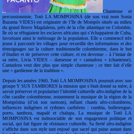
Chanteuse et
percussionniste, Totó LA MOMPOSINA (de son vrai nom Sonia
Bazanta VIDES) est originaire de l’île de Mompós située au milieu
du grand fleuve Magdalena, près de la côte atlantique en Colombie,
île où se réfugiaient les esclaves africains qui s’échappaient de Cuba,
favorisant ainsi le métissage de la population. Elle a commencé très
jeune à parcourir les villages pour recueillir des informations et des
témoignages sur la culture traditionnelle colombienne, dans le but
d’étudier et de préserver cette culture, et est devenue – à l’instar de
sa mère, Livia VIDES – danseuse et « cantadora » (chanteuse).
Cantadora veut dire plus que simple chanteuse ; ce titre fait d’elle
une « gardienne de la tradition ».
Depuis les années 1960, Totó LA MOMPOSINA poursuit avec son
groupe Y SUS TAMBORES la mission que s’était donné sa mère, à
savoir préserver et populariser l’identité culturelle afro-indigène de la
côte caraïbe colombienne, notamment la musique de la région de la
Mompósina (d’où son surnom), mêlant chants afro-colombiens,
influences indigènes et rythmes caribéens : cumbia, bullerengue,
porro, tambora, mapalé et chalupa. La musique de Totó LA
MOMPOSINA est indissociable de son engagement politique et
social, qui fait figure de résistance culturelle. Sa fierté afro-indigène
s’affiche dans son style tant enjoué que sacré qui puise autant dans