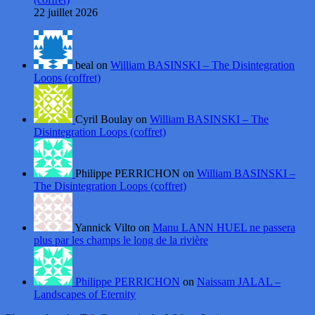
22 juillet 2026
beal on
William BASINSKI – The Disintegration
Loops (coffret)
Cyril Boulay on
William BASINSKI – The
Disintegration Loops (coffret)
Philippe PERRICHON on
William BASINSKI –
The Disintegration Loops (coffret)
Yannick Vilto on
Manu LANN HUEL ne passera
plus par les champs le long de la rivière
Philippe PERRICHON
on
Naissam JALAL –
Landscapes of Eternity