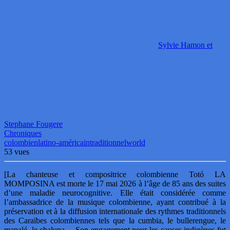
Sylvie Hamon et
Stephane Fougere
Chroniques
colombien
latino-américain
traditionnel
world
53 vues
[La chanteuse et compositrice colombienne Totó LA
MOMPOSINA est morte le 17 mai 2026 à l’âge de 85 ans des suites
d’une maladie neurocognitive. Elle était considérée comme
l’ambassadrice de la musique colombienne, ayant contribué à la
préservation et à la diffusion internationale des rythmes traditionnels
des Caraïbes colombiennes tels que la cumbia, le bullerengue, le
mapalé, le chalupa… Son engagement pour les causes indigènes fut