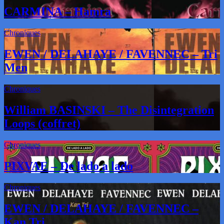
CARMINA – Hamra
Chroniques
EWEN / DELAHAYE / FAVENNEC – Tri
Men
Chroniques
William BASINSKI – The Disintegration
Loops (coffret)
Chroniques
PIXVAE – De lado a lado
Chroniques
EWEN / DELAHAYE / FAVENNEC –
Kan Tri