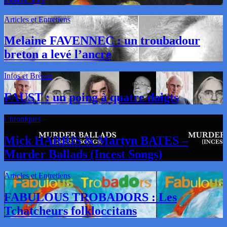
Articles et Entretiens
Melaine FAVENNEC : un troubadour
breton a levé l’ancre
Infos et Brèves
FAUST : un poing à quatre doigts
Chroniques
Mick HARRIS & Martyn BATES –
Murder Ballads (Incest Songs)
Articles et Entretiens
FABULOUS TROBADORS : Les
Tchatcheurs folkloccitans