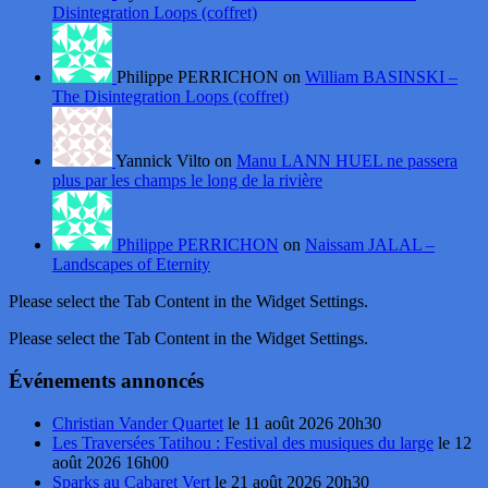
Disintegration Loops (coffret)
Philippe PERRICHON on
William BASINSKI –
The Disintegration Loops (coffret)
Yannick Vilto on
Manu LANN HUEL ne passera
plus par les champs le long de la rivière
Philippe PERRICHON
on
Naissam JALAL –
Landscapes of Eternity
Please select the Tab Content in the Widget Settings.
Please select the Tab Content in the Widget Settings.
Événements annoncés
Christian Vander Quartet
le 11 août 2026 20h30
Les Traversées Tatihou : Festival des musiques du large
le 12
août 2026 16h00
Sparks au Cabaret Vert
le 21 août 2026 20h30