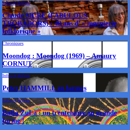
Infos et Brèves
Claude SICRE (FABULOUS
TROBADORS) : 48 ans d’ « ingénierie
folklorique »
Chroniques
Moondog : Moondog (1969) – Amaury
CORNUT
Infos et Brèves
Peter HAMMILL en larmes
Infos et Brèves
BaBa ZuLa : un trentenaire en grande
forme !