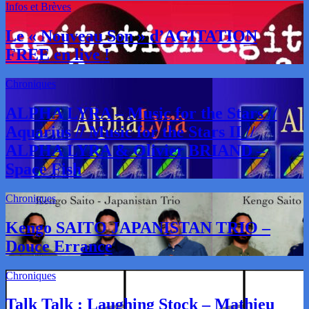
Infos et Brèves
Le « Nouveau Son » d’AGITATION
FREE en live !
Chroniques
ALPHA LYRA – Music for the Stars //
Aquarius // Music for the Stars II //
ALPHA LYRA & Olivier BRIAND –
Space Fish
Chroniques
Kengo SAITO JAPANISTAN TRIO –
Douce Errance
Chroniques
Talk Talk : Laughing Stock – Mathieu