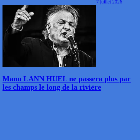
7 juillet 2026
Manu LANN HUEL ne passera plus par
les champs le long de la rivière