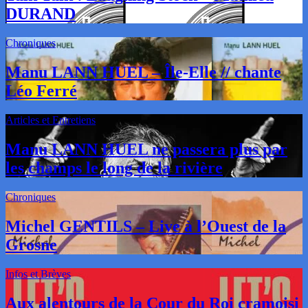
DURAND
Chroniques
Manu LANN HUEL – Île-Elle // chante
Léo Ferré
Articles et Entretiens
Manu LANN HUEL ne passera plus par
les champs le long de la rivière
Chroniques
Michel GENTILS – Live à l’Ouest de la
Grosne
Infos et Brèves
Aux alentours de la Cour du Roi cramoisi