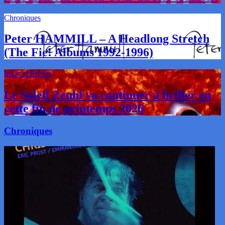
Chroniques
Peter HAMMILL – A Headlong Stretch
(The Fie! Albums 1992-1996)
Infos et Brèves
Le Soleil Zeuhl va continuer à briller en
cette fin de printemps 2026
Chroniques