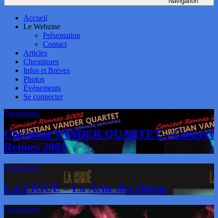
Navigation
Accueil
Le Webzine
Présentation
Contact
Articles
Chroniques
Infos et Brèves
Photos
Événements
Se connecter
Chroniques
Christian VANDER QUARTET – Concert
Rennes 2002
Chroniques
LA CIGUË – La Ache des chiens
Chroniques