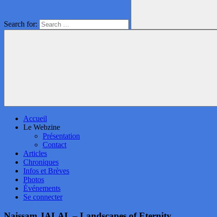
Search for:
Accueil
Le Webzine
Présentation
Contact
Articles
Chroniques
Infos et Brèves
Photos
Événements
Se connecter
Naissam JALAL – Landscapes of Eternity