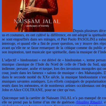
Depuis plusieurs déce
us et coutumes, en ont cultivé la différence, en ont adopté la spiritualit
se sont engouffrés dans ses mirages, et Pier Paolo PASOLINI a même éc
interroge, et quand elle a fini de poser question, on y trouve des rép
avant qu’elle ne se fasse remarquer de la critique comme du pu
son inspiration, tant musicale que spirituelle, dans la musique de l’I
L’adjectif « hindoustani » est dérivé de « hindoustan », terme persan 
musique classique de l’Inde du Nord de celle de l’Inde du Sud, appel
indienne, persane, arabe et turque, lors des invasions mongoles qui o
cour, jouée dans les fameux « salons de musique » des Maharajahs. Depu
dans le seconde moitié du XXe siècle, la musique hindoustanie s’est 
musiques savantes asiatiques. Les efforts conjugués de popularis
restés dans les mémoires, et de nombreux artistes occidentaux ont dep
John et Alice COLTRANE, pour ne citer qu’eux.
Quiconque suit la carrière de Naissam JALAL n’a pas manqué de cons
elle ne prend pas la forme d’un rite de guérison
(Healing Rituals),
et