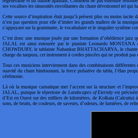
régénérante et un baume apaisant. Comment ne pas entendre résonner
ses vocalises les sinuosités envoûtantes du chant dévotionnel tel qui
Cette source d’inspiration était jusqu’à présent plus ou moins tacite
n’est pas question pour elle d’imiter les grands maîtres de la musi
s’appuyant sur la grammaire, le vocabulaire et le singulier système co
C’est donc une musique jouée par une formation d’obédience jazz qu
JALAL est ainsi entourée par le pianiste Leonardo MONTANA (d
CHOWDURY, le tablaiste Nabankur BHATTACHARYA, le chanteur c
charge du tanpura, cet instrument à cordes pincées qui ne produit pas
Tous ces musiciens interviennent dans des combinaisons différentes d
suavité du chant hindoustani, la force pulsative du tabla, l’élan prop
cérémonie.
Là où la musique carnatique met l’accent sur la structure et l’impro
JALAL, puisque le répertoire de
Landscapes of Eternity
est précisém
d’Est en Ouest sur des milliers de kilomètres, de Kolkata (Calcutt
sons, de bruits, de couleurs, de saveurs, d’odeurs, de lumières, de reli