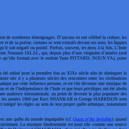
ent de nombreux témoignages. D’aucuns en ont célébré la culture, les
ure et de sa poésie, certains se sont extasiés devant ses sons, les hippies
 soit négatif ou positif. Parfois, souvent, les deux à la fois. L’Inde
syrienne Naissam JALAL, qui, depuis plus d’une vingtaine d’années (soit
o qu’elle formait avec le oudiste Yann PITTARD, NOUN YA), puise
 été utilisé pour la première fois au XIXe siècle afin de distinguer la
e née il y a plusieurs siècles des rencontres entre les civilisations
atique par cette influence persane, et est vite devenue une musique de
n et de l’indépendance de l’Inde et que leurs privilèges ont été abolis
ne audience internationale, au point de devenir la plus populaire des
ris dans les années 1960 par Ravi SHANKAR et George HARRISON sont
 intégré les règles au sein de leur propre quête artistique, notamment
avec une quête du monde impalpable (cf.
Quest of the Invisible
),
quand
 rayonnant. La musique hindoustanie est pour elle comme une source