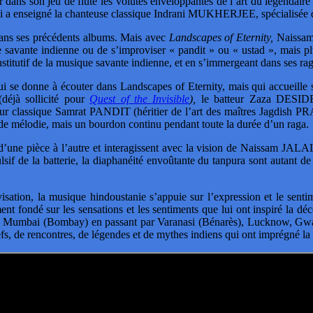
 dans son jeu de flûte les volutes enveloppantes de l’art du légendai
 lui a enseigné la chanteuse classique Indrani MUKHERJEE, spécialisée da
 dans ses précédents albums. Mais avec
Landscapes of Eternity,
Naissam 
que savante indienne ou de s’improviser « pandit » ou « ustad », mais 
nstitutif de la musique savante indienne, et en s’immergeant dans ses ra
i se donne à écouter dans Landscapes of Eternity, mais qui accueille 
éjà sollicité pour
Quest of the Invisible
),
le batteur Zaza DESIDE
lassique Samrat PANDIT (héritier de l’art des maîtres Jagdish
 de mélodie, mais un bourdon continu pendant toute la durée d’un raga.
’une pièce à l’autre et interagissent avec la vision de Naissam JALAL.
ulsif de la batterie, la diaphanéité envoûtante du tanpura sont autant 
visation, la musique hindoustanie s’appuie sur l’expression et le senti
ent fondé sur les sensations et les sentiments que lui ont inspiré la dé
a) à Mumbai (Bombay) en passant par Varanasi (Bénarès), Lucknow, Gw
efs, de rencontres, de légendes et de mythes indiens qui ont imprégné la 