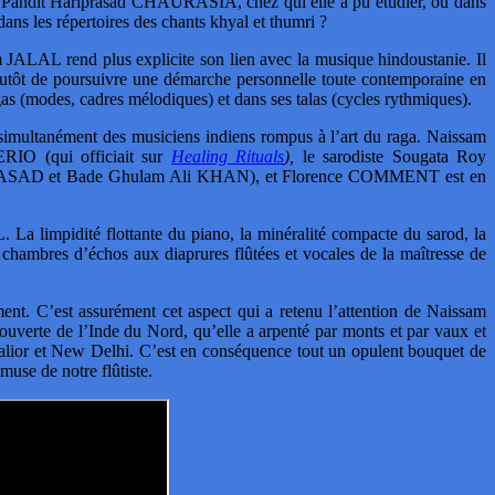
re Pandit Hariprasad CHAURASIA, chez qui elle a pu étudier, ou dans
ns les répertoires des chants khyal et thumri ?
JALAL rend plus explicite son lien avec la musique hindoustanie. Il
plutôt de poursuivre une démarche personnelle toute contemporaine en
gas (modes, cadres mélodiques) et dans ses talas (cycles rythmiques).
simultanément des musiciens indiens rompus à l’art du raga. Naissam
RIO (qui officiait sur
Healing Rituals
),
le sarodiste Sougata Roy
 PRASAD et Bade Ghulam Ali KHAN), et Florence COMMENT est en
 La limpidité flottante du piano, la minéralité compacte du sarod, la
de chambres d’échos aux diaprures flûtées et vocales de la maîtresse de
ment. C’est assurément cet aspect qui a retenu l’attention de Naissam
couverte de l’Inde du Nord, qu’elle a arpenté par monts et par vaux et
alior et New Delhi. C’est en conséquence tout un opulent bouquet de
muse de notre flûtiste.