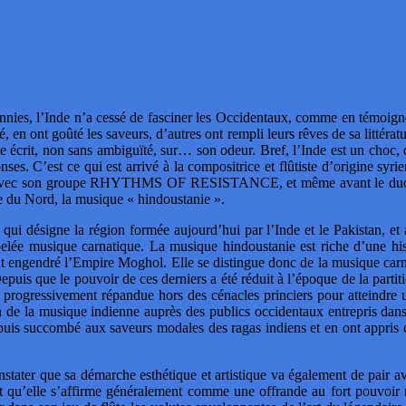
nnies, l’Inde n’a cessé de fasciner les Occidentaux, comme en témoign
é, en ont goûté les saveurs, d’autres ont rempli leurs rêves de sa littérat
rit, non sans ambiguïté, sur… son odeur. Bref, l’Inde est un choc, qu’il
onses. C’est ce qui est arrivé à la compositrice et flûtiste d’origine 
blic avec son groupe RHYTHMS OF RESISTANCE, et même avant le du
nde du Nord, la musique « hindoustanie ».
qui désigne la région formée aujourd’hui par l’Inde et le Pakistan, et a
ée musique carnatique. La musique hindoustanie est riche d’une histoir
nt engendré l’Empire Moghol. Elle se distingue donc de la musique carn
is que le pouvoir de ces derniers a été réduit à l’époque de la partitio
progressivement répandue hors des cénacles princiers pour atteindre u
ation de la musique indienne auprès des publics occidentaux entrep
uis succombé aux saveurs modales des ragas indiens et en ont appris et
tater que sa démarche esthétique et artistique va également de pair 
 qu’elle s’affirme généralement comme une offrande au fort pouvoir