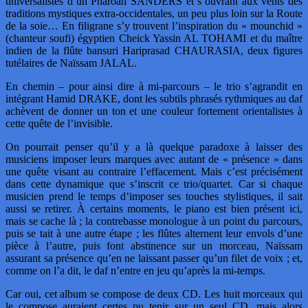
universalistes d’un Pharoah SANDERS et s’ouvrant aux vents des
traditions mystiques extra-occidentales, un peu plus loin sur la Route
de la soie… En filigrane s’y trouvent l’inspiration du « mounchid »
(chanteur soufi) égyptien Cheick Yassin AL TOHAMI et du maître
indien de la flûte bansuri Hariprasad CHAURASIA, deux figures
tutélaires de Naïssam JALAL.
En chemin – pour ainsi dire à mi-parcours – le trio s’agrandit en
intégrant Hamid DRAKE, dont les subtils phrasés rythmiques au daf
achèvent de donner un ton et une couleur fortement orientalistes à
cette quête de l’invisible.
On pourrait penser qu’il y a là quelque paradoxe à laisser des
musiciens imposer leurs marques avec autant de « présence » dans
une quête visant au contraire l’effacement. Mais c’est précisément
dans cette dynamique que s’inscrit ce trio/quartet. Car si chaque
musicien prend le temps d’imposer ses touches stylistiques, il sait
aussi se retirer. À certains moments, le piano est bien présent ici,
mais se cache là ; la contrebasse monologue à un point du parcours,
puis se tait à une autre étape ; les flûtes alternent leur envols d’une
pièce à l’autre, puis font abstinence sur un morceau, Naïssam
assurant sa présence qu’en ne laissant passer qu’un filet de voix ; et,
comme on l’a dit, le daf n’entre en jeu qu’après la mi-temps.
Car oui, cet album se compose de deux CD. Les huit morceaux qui
le compose auraient certes pu tenir sur un seul CD, mais alors