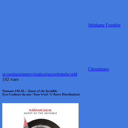
Stéphane Fougère
Chroniques
acoustique
improvisation
jazz
oriental
world
192 vues
Naïssam JALAL – Quest of the Invisible
(Les Couleurs du son / Tour’n’sol / L’Autre Distribution)