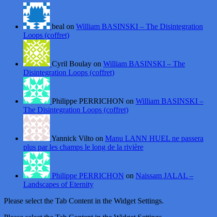
beal on
William BASINSKI – The Disintegration
Loops (coffret)
Cyril Boulay on
William BASINSKI – The
Disintegration Loops (coffret)
Philippe PERRICHON on
William BASINSKI –
The Disintegration Loops (coffret)
Yannick Vilto on
Manu LANN HUEL ne passera
plus par les champs le long de la rivière
Philippe PERRICHON
on
Naissam JALAL –
Landscapes of Eternity
Please select the Tab Content in the Widget Settings.