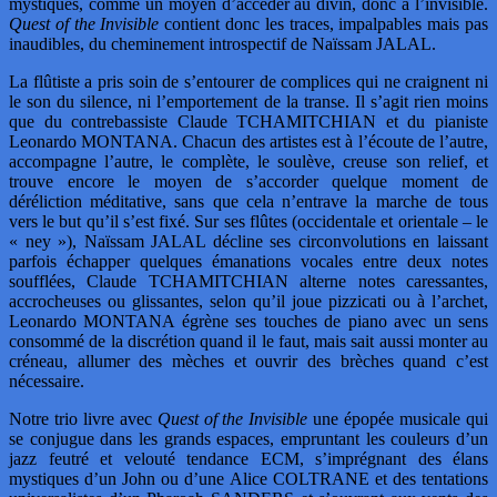
mystiques, comme un moyen d’accéder au divin, donc à l’invisible.
Quest of the Invisible
contient donc les traces, impalpables mais pas
inaudibles, du cheminement introspectif de Naïssam JALAL.
La flûtiste a pris soin de s’entourer de complices qui ne craignent ni
le son du silence, ni l’emportement de la transe. Il s’agit rien moins
que du contrebassiste Claude TCHAMITCHIAN et du pianiste
Leonardo MONTANA. Chacun des artistes est à l’écoute de l’autre,
accompagne l’autre, le complète, le soulève, creuse son relief, et
trouve encore le moyen de s’accorder quelque moment de
déréliction méditative, sans que cela n’entrave la marche de tous
vers le but qu’il s’est fixé. Sur ses flûtes (occidentale et orientale – le
« ney »), Naïssam JALAL décline ses circonvolutions en laissant
parfois échapper quelques émanations vocales entre deux notes
soufflées, Claude TCHAMITCHIAN alterne notes caressantes,
accrocheuses ou glissantes, selon qu’il joue pizzicati ou à l’archet,
Leonardo MONTANA égrène ses touches de piano avec un sens
consommé de la discrétion quand il le faut, mais sait aussi monter au
créneau, allumer des mèches et ouvrir des brèches quand c’est
nécessaire.
Notre trio livre avec
Quest of the Invisible
une épopée musicale qui
se conjugue dans les grands espaces, empruntant les couleurs d’un
jazz feutré et velouté tendance ECM, s’imprégnant des élans
mystiques d’un John ou d’une Alice COLTRANE et des tentations