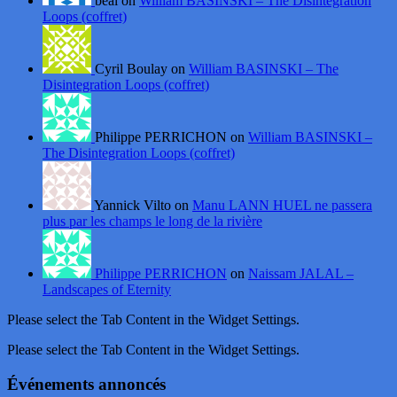
beal on
William BASINSKI – The Disintegration
Loops (coffret)
Cyril Boulay on
William BASINSKI – The
Disintegration Loops (coffret)
Philippe PERRICHON on
William BASINSKI –
The Disintegration Loops (coffret)
Yannick Vilto on
Manu LANN HUEL ne passera
plus par les champs le long de la rivière
Philippe PERRICHON
on
Naissam JALAL –
Landscapes of Eternity
Please select the Tab Content in the Widget Settings.
Please select the Tab Content in the Widget Settings.
Événements annoncés