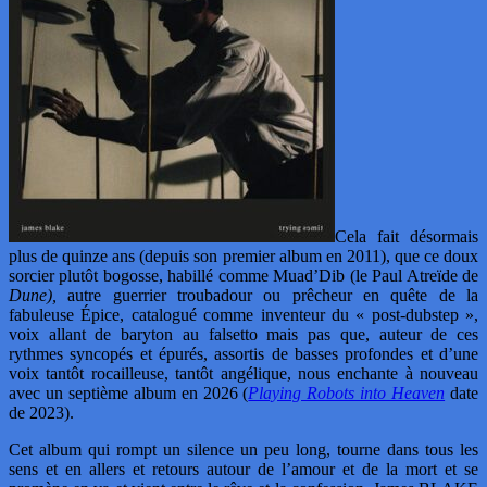
Cela fait désormais
plus de quinze ans (depuis son premier album en 2011), que ce doux
sorcier plutôt bogosse, habillé comme Muad’Dib (le Paul Atreïde de
Dune),
autre guerrier troubadour ou prêcheur en quête de la
fabuleuse Épice, catalogué comme inventeur du « post-dubstep »,
voix allant de baryton au falsetto mais pas que, auteur de ces
rythmes syncopés et épurés, assortis de basses profondes et d’une
voix tantôt rocailleuse, tantôt angélique, nous enchante à nouveau
avec un septième album en 2026 (
Playing Robots into Heaven
date
de 2023).
Cet album qui rompt un silence un peu long, tourne dans tous les
sens et en allers et retours autour de l’amour et de la mort et se