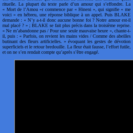
rituelle. La plupart du texte parle d’un amour qui s’effondre. La
« Mort de l’Amou »r commence par « Hineni », qui signifie « me
voici » en hébreu, une réponse biblique à un appel. Puis BLAKE
demande : « N’y a-t-il donc aucune bonne foi ? Notre amour est-il
mal placé ? » ; BLAKE se fait plus précis dans la troisième reprise.
« Ne m’abandonne pas / Pour une seule mauvaise heure », chante-t-
il, puis : « Parfois, on revient les mains vides / Comme des abeilles
butinant des fleurs artificielles. » évoquant les gestes de dévotion
superficiels et le retour bredouille. La fleur était fausse, l’effort futile,
et on ne s’en rendait compte qu’après s’être engagé.