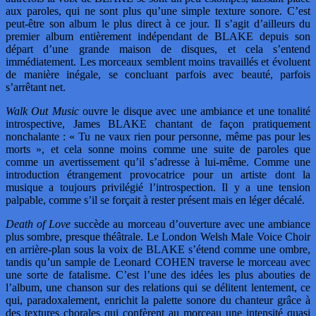
aux paroles, qui ne sont plus qu’une simple texture sonore. C’est
peut-être son album le plus direct à ce jour. Il s’agit d’ailleurs du
premier album entièrement indépendant de BLAKE depuis son
départ d’une grande maison de disques, et cela s’entend
immédiatement. Les morceaux semblent moins travaillés et évoluent
de manière inégale, se concluant parfois avec beauté, parfois
s’arrêtant net.
Walk Out Music
ouvre le disque avec une ambiance et une tonalité
introspective, James BLAKE chantant de façon pratiquement
nonchalante : « Tu ne vaux rien pour personne, même pas pour les
morts », et cela sonne moins comme une suite de paroles que
comme un avertissement qu’il s’adresse à lui-même. Comme une
introduction étrangement provocatrice pour un artiste dont la
musique a toujours privilégié l’introspection. Il y a une tension
palpable, comme s’il se forçait à rester présent mais en léger décalé.
Death of Love
succède au morceau d’ouverture avec une ambiance
plus sombre, presque théâtrale. Le London Welsh Male Voice Choir
en arrière-plan sous la voix de BLAKE s’étend comme une ombre,
tandis qu’un sample de Leonard COHEN traverse le morceau avec
une sorte de fatalisme. C’est l’une des idées les plus abouties de
l’album, une chanson sur des relations qui se délitent lentement, ce
qui, paradoxalement, enrichit la palette sonore du chanteur grâce à
des textures chorales qui confèrent au morceau une intensité quasi