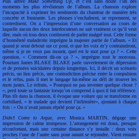
Puis arrive
Make Something Up,
et c’est sans doute l’un des
moments les plus révélateurs de l’album. La chanson explore
l’incapacité à exprimer les sentiments du chanteur de manière très
concrète et frustrante. Les phrases s’enchaînent, se reprennent, se
contredisent. On a l’impression d’une conversation au cours de
laquelle aucun des deux interlocuteurs ne sait vraiment ce qu’il veut
dire, mais où tous deux continuent de parler malgré tout. Cette forme
d’honnêteté maladroite imprègne la majeure partie de l’album. « Et
quand je serai debout sur ce pont, et que les voix m’y contraindront,
même si je ne veux pas mourir, quel est le mot pour ça ? ». Cette
question, « Comment dit-on ça ? », imprègne tout le morceau.
Pourtant James BLAKE BLAKE parle ouvertement de dépression
et de pensées suicidaires depuis longtemps. Ici, il décrit un scénario
précis, un lieu précis, une contradiction précise entre la compulsion
et le refus, puis il met le langage lui-même au défi de trouver les
mots justes. Le refrain, « Pourquoi ne pas inventer quelque chose ?
», perd toute sa fantaisie lorsqu’on comprend à quoi il fait référence.
Plus tôt dans la chanson, il évoque une voiture qui se transforme en
corbillard, « le malade qui devient l’infirmière», ajoutant à chaque
fois : « On n’avait jamais répété pour ça. »
Didn’t Come to Argue,
avec Monica MARTIN, dégage une
impression de calme trompeuse. L’arrangement est doux, presque
réconfortant, mais une certaine distance s’y installe : deux voix
proches l’une de l’autre sans pour autant se rejoindre. Vient ensuite