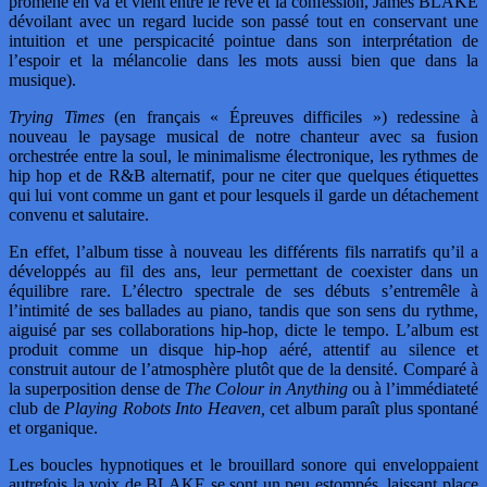
promène en va et vient entre le rêve et la confession, James BLAKE
dévoilant avec un regard lucide son passé tout en conservant une
intuition et une perspicacité pointue dans son interprétation de
l’espoir et la mélancolie dans les mots aussi bien que dans la
musique).
Trying Times
(en français « Épreuves difficiles ») redessine à
nouveau le paysage musical de notre chanteur avec sa fusion
orchestrée entre la soul, le minimalisme électronique, les rythmes de
hip hop et de R&B alternatif, pour ne citer que quelques étiquettes
qui lui vont comme un gant et pour lesquels il garde un détachement
convenu et salutaire.
En effet, l’album tisse à nouveau les différents fils narratifs qu’il a
développés au fil des ans, leur permettant de coexister dans un
équilibre rare. L’électro spectrale de ses débuts s’entremêle à
l’intimité de ses ballades au piano, tandis que son sens du rythme,
aiguisé par ses collaborations hip-hop, dicte le tempo. L’album est
produit comme un disque hip-hop aéré, attentif au silence et
construit autour de l’atmosphère plutôt que de la densité. Comparé à
la superposition dense de
The Colour in Anything
ou à l’immédiateté
club de
Playing Robots Into Heaven,
cet album paraît plus spontané
et organique.
Les boucles hypnotiques et le brouillard sonore qui enveloppaient
autrefois la voix de BLAKE se sont un peu estompés, laissant place