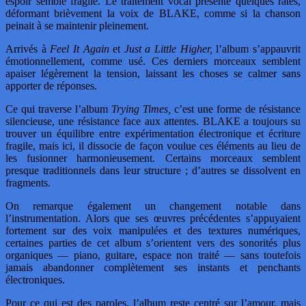
espoir semble fragile. Le traitement vocal présente quelques ratés,
déformant brièvement la voix de BLAKE, comme si la chanson
peinait à se maintenir pleinement.
Arrivés à
Feel It Again
et
Just a Little Higher,
l’album s’appauvrit
émotionnellement, comme usé. Ces derniers morceaux semblent
apaiser légèrement la tension, laissant les choses se calmer sans
apporter de réponses.
Ce qui traverse l’album
Trying Times,
c’est une forme de résistance
silencieuse, une résistance face aux attentes. BLAKE a toujours su
trouver un équilibre entre expérimentation électronique et écriture
fragile, mais ici, il dissocie de façon voulue ces éléments au lieu de
les fusionner harmonieusement. Certains morceaux semblent
presque traditionnels dans leur structure ; d’autres se dissolvent en
fragments.
On remarque également un changement notable dans
l’instrumentation. Alors que ses œuvres précédentes s’appuyaient
fortement sur des voix manipulées et des textures numériques,
certaines parties de cet album s’orientent vers des sonorités plus
organiques — piano, guitare, espace non traité — sans toutefois
jamais abandonner complètement ses instants et penchants
électroniques.
Pour ce qui est des paroles, l’album reste centré sur l’amour, mais