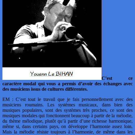
C’est ce
caractère modal qui vous a permis d’avoir des échanges avec
des musiciens issus de cultures différentes.
EM : C’est tout le travail que je fais personnellement avec des
musiciens roumains. Les systèmes musicaux, dans bien des
musiques populaires, sont des systèmes très proches, ce sont des
musiques modales qui fonctionnent beaucoup à partir de la mélodie,
du thème mélodique, plutôt qu’à partir d’une richesse harmonique,
même si, dans certains pays, on développe l’harmonie assez loin.
Mais la mélodie résiste toujours à l’harmonie, de même dans les