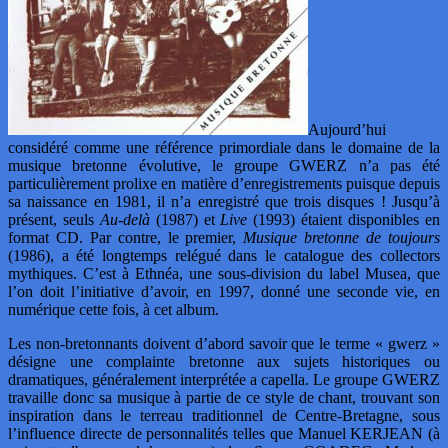
Aujourd’hui
considéré comme une référence primordiale dans le domaine de la
musique bretonne évolutive, le groupe GWERZ n’a pas été
particulièrement prolixe en matière d’enregistrements puisque depuis
sa naissance en 1981, il n’a enregistré que trois disques ! Jusqu’à
présent, seuls
Au-delà
(1987) et
Live
(1993) étaient disponibles en
format CD. Par contre, le premier,
Musique bretonne de toujours
(1986), a été longtemps relégué dans le catalogue des collectors
mythiques. C’est à Ethnéa, une sous-division du label Musea, que
l’on doit l’initiative d’avoir, en 1997, donné une seconde vie, en
numérique cette fois, à cet album.
Les non-bretonnants doivent d’abord savoir que le terme « gwerz »
désigne une complainte bretonne aux sujets historiques ou
dramatiques, généralement interprétée a capella. Le groupe GWERZ
travaille donc sa musique à partie de ce style de chant, trouvant son
inspiration dans le terreau traditionnel de Centre-Bretagne, sous
l’influence directe de personnalités telles que Manuel KERJEAN (à