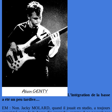
L’intégration de la basse
a été un peu tardive…
EM : Non. Jacky MOLARD, quand il jouait en studio, a toujours