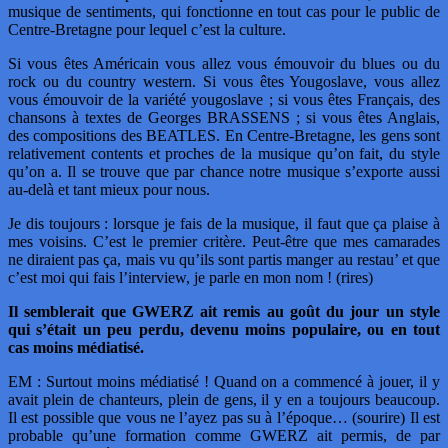
musique de sentiments, qui fonctionne en tout cas pour le public de
Centre-Bretagne pour lequel c’est la culture.
Si vous êtes Américain vous allez vous émouvoir du blues ou du
rock ou du country western. Si vous êtes Yougoslave, vous allez
vous émouvoir de la variété yougoslave ; si vous êtes Français, des
chansons à textes de Georges BRASSENS ; si vous êtes Anglais,
des compositions des BEATLES. En Centre-Bretagne, les gens sont
relativement contents et proches de la musique qu’on fait, du style
qu’on a. Il se trouve que par chance notre musique s’exporte aussi
au-delà et tant mieux pour nous.
Je dis toujours : lorsque je fais de la musique, il faut que ça plaise à
mes voisins. C’est le premier critère. Peut-être que mes camarades
ne diraient pas ça, mais vu qu’ils sont partis manger au restau’ et que
c’est moi qui fais l’interview, je parle en mon nom ! (rires)
Il semblerait que GWERZ ait remis au goût du jour un style
qui s’était un peu perdu, devenu moins populaire, ou en tout
cas moins médiatisé.
EM : Surtout moins médiatisé ! Quand on a commencé à jouer, il y
avait plein de chanteurs, plein de gens, il y en a toujours beaucoup.
Il est possible que vous ne l’ayez pas su à l’époque… (sourire) Il est
probable qu’une formation comme GWERZ ait permis, de par