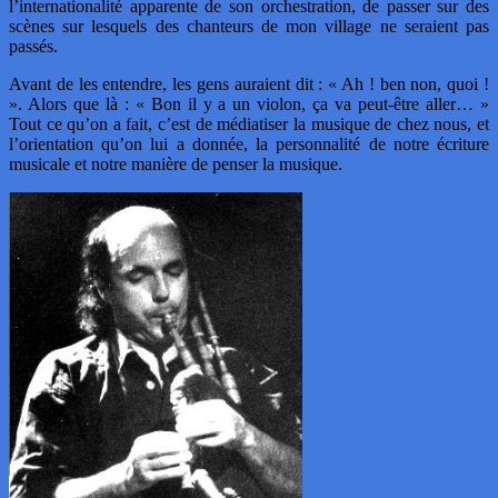
l’internationalité apparente de son orchestration, de passer sur des
scènes sur lesquels des chanteurs de mon village ne seraient pas
passés.
Avant de les entendre, les gens auraient dit : « Ah ! ben non, quoi !
». Alors que là : « Bon il y a un violon, ça va peut-être aller… »
Tout ce qu’on a fait, c’est de médiatiser la musique de chez nous, et
l’orientation qu’on lui a donnée, la personnalité de notre écriture
musicale et notre manière de penser la musique.