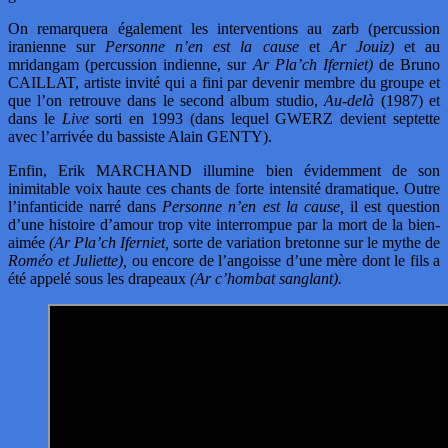
On remarquera également les interventions au zarb (percussion
iranienne sur
Personne n’en est la cause
et
Ar Jouiz)
et au
mridangam (percussion indienne, sur
Ar Pla’ch Iferniet)
de Bruno
CAILLAT, artiste invité qui a fini par devenir membre du groupe et
que l’on retrouve dans le second album studio,
Au-delà
(1987) et
dans le
Live
sorti en 1993 (dans lequel GWERZ devient septette
avec l’arrivée du bassiste Alain GENTY).
Enfin, Erik MARCHAND illumine bien évidemment de son
inimitable voix haute ces chants de forte intensité dramatique. Outre
l’infanticide narré dans
Personne n’en est la cause,
il est question
d’une histoire d’amour trop vite interrompue par la mort de la bien-
aimée
(Ar Pla’ch Iferniet,
sorte de variation bretonne sur le mythe de
Roméo et Juliette),
ou encore de l’angoisse d’une mère dont le fils a
été appelé sous les drapeaux
(Ar c’hombat sanglant).