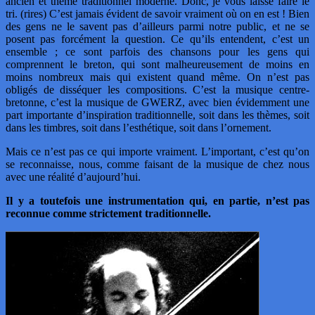
ancien et thème traditionnel moderne. Donc, je vous laisse faire le
tri. (rires) C’est jamais évident de savoir vraiment où on en est ! Bien
des gens ne le savent pas d’ailleurs parmi notre public, et ne se
posent pas forcément la question. Ce qu’ils entendent, c’est un
ensemble ; ce sont parfois des chansons pour les gens qui
comprennent le breton, qui sont malheureusement de moins en
moins nombreux mais qui existent quand même. On n’est pas
obligés de disséquer les compositions. C’est la musique centre-
bretonne, c’est la musique de GWERZ, avec bien évidemment une
part importante d’inspiration traditionnelle, soit dans les thèmes, soit
dans les timbres, soit dans l’esthétique, soit dans l’ornement.
Mais ce n’est pas ce qui importe vraiment. L’important, c’est qu’on
se reconnaisse, nous, comme faisant de la musique de chez nous
avec une réalité d’aujourd’hui.
Il y a toutefois une instrumentation qui, en partie, n’est pas
reconnue comme strictement traditionnelle.