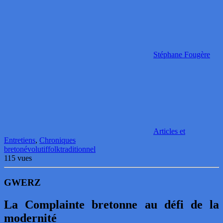
Stéphane Fougère
Articles et
Entretiens
,
Chroniques
breton
évolutif
folk
traditionnel
115 vues
GWERZ
La Complainte bretonne au défi de la
modernité