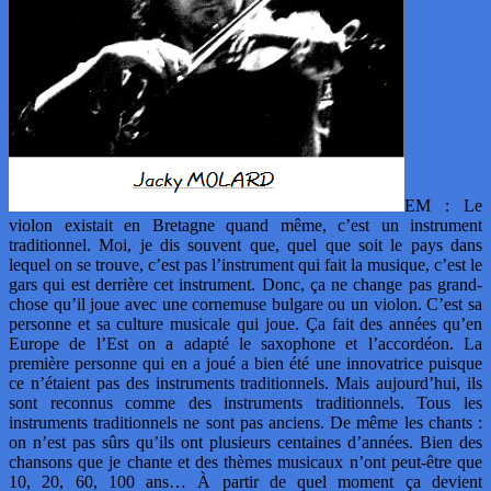
EM : Le
violon existait en Bretagne quand même, c’est un instrument
traditionnel. Moi, je dis souvent que, quel que soit le pays dans
lequel on se trouve, c’est pas l’instrument qui fait la musique, c’est le
gars qui est derrière cet instrument. Donc, ça ne change pas grand-
chose qu’il joue avec une cornemuse bulgare ou un violon. C’est sa
personne et sa culture musicale qui joue. Ça fait des années qu’en
Europe de l’Est on a adapté le saxophone et l’accordéon. La
première personne qui en a joué a bien été une innovatrice puisque
ce n’étaient pas des instruments traditionnels. Mais aujourd’hui, ils
sont reconnus comme des instruments traditionnels. Tous les
instruments traditionnels ne sont pas anciens. De même les chants :
on n’est pas sûrs qu’ils ont plusieurs centaines d’années. Bien des
chansons que je chante et des thèmes musicaux n’ont peut-être que
10, 20, 60, 100 ans… À partir de quel moment ça devient