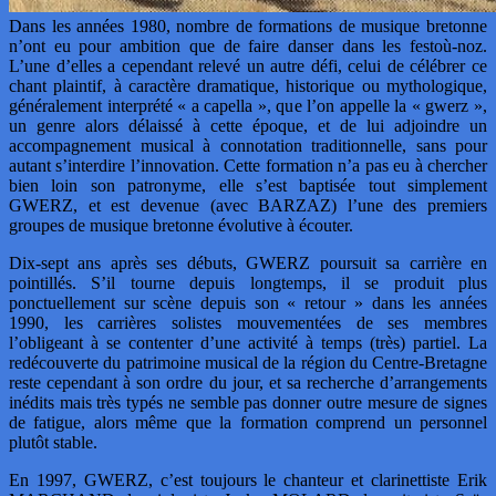
Dans les années 1980, nombre de formations de musique bretonne
n’ont eu pour ambition que de faire danser dans les festoù-noz.
L’une d’elles a cependant relevé un autre défi, celui de célébrer ce
chant plaintif, à caractère dramatique, historique ou mythologique,
généralement interprété « a capella », que l’on appelle la « gwerz »,
un genre alors délaissé à cette époque, et de lui adjoindre un
accompagnement musical à connotation traditionnelle, sans pour
autant s’interdire l’innovation. Cette formation n’a pas eu à chercher
bien loin son patronyme, elle s’est baptisée tout simplement
GWERZ, et est devenue (avec BARZAZ) l’une des premiers
groupes de musique bretonne évolutive à écouter.
Dix-sept ans après ses débuts, GWERZ poursuit sa carrière en
pointillés. S’il tourne depuis longtemps, il se produit plus
ponctuellement sur scène depuis son « retour » dans les années
1990, les carrières solistes mouvementées de ses membres
l’obligeant à se contenter d’une activité à temps (très) partiel. La
redécouverte du patrimoine musical de la région du Centre-Bretagne
reste cependant à son ordre du jour, et sa recherche d’arrangements
inédits mais très typés ne semble pas donner outre mesure de signes
de fatigue, alors même que la formation comprend un personnel
plutôt stable.
En 1997, GWERZ, c’est toujours le chanteur et clarinettiste Erik