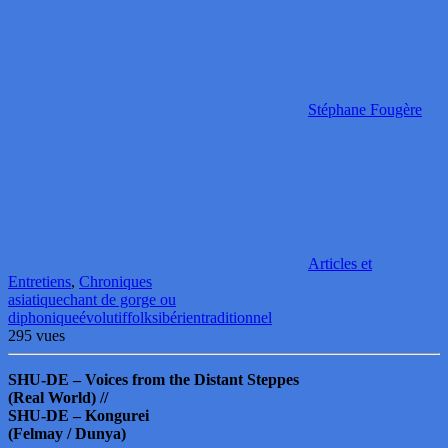
Stéphane Fougère
Articles et
Entretiens
,
Chroniques
asiatique
chant de gorge ou
diphonique
évolutif
folk
sibérien
traditionnel
295 vues
SHU-DE – Voices from the Distant Steppes
(Real World) //
SHU-DE – Kongurei
(Felmay / Dunya)