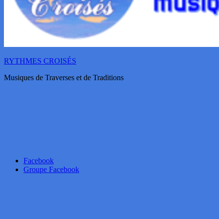
RYTHMES CROISÉS
Musiques de Traverses et de Traditions
Facebook
Groupe Facebook