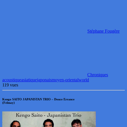
Stéphane Fougère
Chroniques
acoustique
asiatique
japonais
moyen-oriental
world
119 vues
Kengo SAITO JAPANISTAN TRIO – Douce Errance
(Felmay)