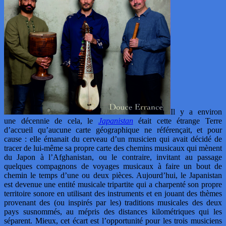
Il y a environ
une décennie de cela, le
Japanistan
était cette étrange Terre
d’accueil qu’aucune carte géographique ne référençait, et pour
cause : elle émanait du cerveau d’un musicien qui avait décidé de
tracer de lui-même sa propre carte des chemins musicaux qui mènent
du Japon à l’Afghanistan, ou le contraire, invitant au passage
quelques compagnons de voyages musicaux à faire un bout de
chemin le temps d’une ou deux pièces. Aujourd’hui, le Japanistan
est devenue une entité musicale tripartite qui a charpenté son propre
territoire sonore en utilisant des instruments et en jouant des thèmes
provenant des (ou inspirés par les) traditions musicales des deux
pays susnommés, au mépris des distances kilométriques qui les
séparent. Mieux, cet écart est l’opportunité pour les trois musiciens