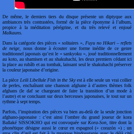
De même, le derniers tiers du disque présente un diptyque aux
ambiances très contrastées, formé de la pièce éponyme à l’album,
propice à la méditation pérégrine, et du très relevé et enjoué
Malkauns.
Dans la catégorie des pièces « solitaires »,
Fuyu no Hikari – reflets
de neige,
nous donne à écouter une forme inédite de ce genre
traditionnel japonais qu’est le « sankyoku », joué traditionnellement
au koto, au shamisen et au shakuhachi, les deux premiers cédant ici
la place au rubâb et au tombak, laissant seul le shakuhachi préserver
la couleur japonaise d’origine.
La pièce
Leili Libellule Fish in the Sky
est à elle seule un vrai collier
de perles, enchaînant une chanson afghane à d’autres thèmes folk
afghans (le daf se chargeant de faire la transition d’un mode à
l’autre) et se concluant sur deux berceuses japonaises, le tout sur un
rythme à sept temps.
Parfois, l’inspiration des pièces va bien au-delà de la seule jonction
afghano-japonaise : c’est ainsi l’ombre du grand joueur de kora
Ballaké SISSOKHO qui est convoquée sur
Kora-Son,
titre dont la
phonétique désigne aussi le cœur en espagnol (« corazón ») ; un
gros clin d’œil est fait à la musique hindoustanie avec le déjà cité