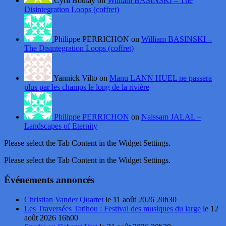
Cyril Boulay on
William BASINSKI – The
Disintegration Loops (coffret)
Philippe PERRICHON on
William BASINSKI –
The Disintegration Loops (coffret)
Yannick Vilto on
Manu LANN HUEL ne passera
plus par les champs le long de la rivière
Philippe PERRICHON
on
Naissam JALAL –
Landscapes of Eternity
Please select the Tab Content in the Widget Settings.
Please select the Tab Content in the Widget Settings.
Événements annoncés
Christian Vander Quartet
le 11 août 2026 20h30
Les Traversées Tatihou : Festival des musiques du large
le 12
août 2026 16h00