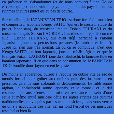
en présence de s’abandonner (et de nous convier) à une
Douce
Errance
qui permet de voir du pays – ou plutôt : des pays ! – sur des
rythmes chavirés plutôt qu’au pas de course.
Sur cet album, le JAPANISTAN TRIO est donc formé du musicien
et compositeur japonais Kengo SAITO (qui est le créateur attitré du
projet Japanistan), du musicien iranien Ershad TEHRANI et du
musicien français Suizan LAGROST. Les rôles sont répartis comme
suit : Ershad TEHRANI, qui avait déjà participé à l’album
Japanistan, joue des percussions persanes (le tombak et le daf).
Jusqu’ici, rien que très normal. Là où ça se complique, c’est que
Kengo SAITO, en bon Japonais, joue du rubâb afghan, et que le
Français Suizan LAGROST joue du shakuhachi, la fameuse flûte en
bambou japonaise. Rien que dans sa constitution, le JAPANISTAN
TRIO brouille donc joyeusement les pistes !
Du moins en apparence, puisqu’à l’écoute on oublie vite ce sac de
nœuds formel pour goûter aux timbres purs des instruments en
présence, garantis sans colorants ni détournements. Le rubb sonne
afghan, le shakuhachi sonne japonais, et le tombak et le daf
résonnent persans. Certes, leur mise en résonance au sein d’une
seule et même entité musicale défie les règles strictes des cultures
traditionnelles convoquées par les trois musiciens, mais vous verrez
qu’on s’y accoutume très vite, car au fond l’esprit de ces musiques
reste bel et bien là.