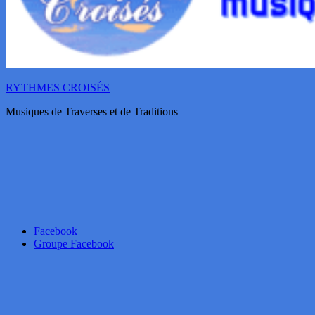
RYTHMES CROISÉS
Musiques de Traverses et de Traditions
Facebook
Groupe Facebook