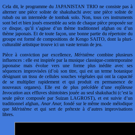
Cela dit, le programme du JAPANISTAN TRIO ne consiste pas à
alterner une pièce soliste de shakuhachi avec une pièce soliste de
rubab ou un intermède de tombak solo. Non, tous ces instruments
sont bel et bien joués ensemble au sein de chaque pièce proposée sur
ce disque, qu’il s’agisse d’un thème traditionnel afghan ou d’un
thème japonais. Et de toute façon, une bonne partie du répertoire du
groupe est formé de compositions de Kengo SAITO, dont la pluri-
culturalité artistique trouve ici un vaste terrain de jeu.
Pièce à conviction par excellence,
Méristème
combine plusieurs
influences : elle est inspirée par la musique classique-contemporaine
japonaise mais évolue vers une forme plus inédite avec ses
séquences improvisées (d’où son titre, qui est un terme botanique
désignant un tissu de cellules souches végétales qui ont la capacité
de se multiplier rapidement et qui produit en permanence de
nouveaux organes). Elle est de plus précédée d’une enjôleuse
Invocation
aux effluves shintoïstes jouée au seul shakuhachi (c’est la
seule pièce composée par Suizan LAGROST), et est suivie d’un
traditionnel afghan,
Anar Anar,
fondé sur le même mode mélodique
que
Méristème
et qui sert de prétexte à d’autres improvisations
libres.