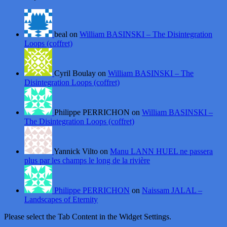
beal on
William BASINSKI – The Disintegration
Loops (coffret)
Cyril Boulay on
William BASINSKI – The
Disintegration Loops (coffret)
Philippe PERRICHON on
William BASINSKI –
The Disintegration Loops (coffret)
Yannick Vilto on
Manu LANN HUEL ne passera
plus par les champs le long de la rivière
Philippe PERRICHON
on
Naissam JALAL –
Landscapes of Eternity
Please select the Tab Content in the Widget Settings.