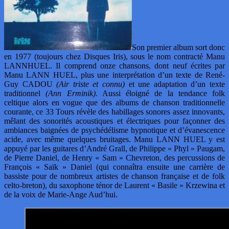
Son premier album sort donc
en 1977 (toujours chez Disques Iris), sous le nom contracté Manu
LANNHUEL. Il comprend onze chansons, dont neuf écrites par
Manu LANN HUEL, plus une interprétation d’un texte de René-
Guy CADOU
(Air triste et connu)
et une adaptation d’un texte
traditionnel
(Ann Erminik).
Aussi éloigné de la tendance folk
celtique alors en vogue que des albums de chanson traditionnelle
courante, ce 33 Tours révèle des habillages sonores assez innovants,
mêlant des sonorités acoustiques et électriques pour façonner des
ambiances baignées de psychédélisme hypnotique et d’évanescence
acide, avec même quelques bruitages. Manu LANN HUEL y est
appuyé par les guitares d’André Grall, de Philippe « Phyl » Paugam,
de Pierre Daniel, de Henry « Sam » Chevreton, des percussions de
François « Saïk » Daniel (qui connaîtra ensuite une carrière de
bassiste pour de nombreux artistes de chanson française et de folk
celto-breton), du saxophone ténor de Laurent « Basile » Krzewina et
de la voix de Marie-Ange Aud’hui.