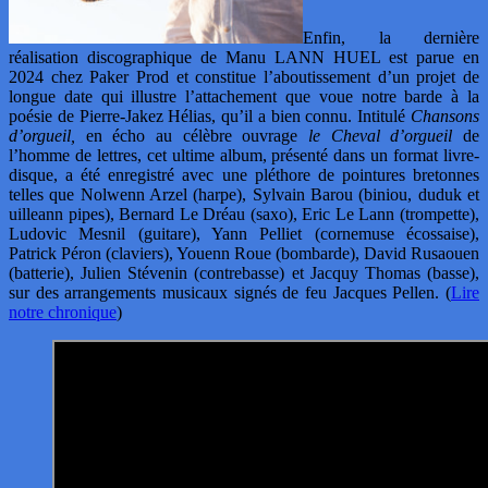
Enfin, la dernière
réalisation discographique de Manu LANN HUEL est parue en
2024 chez Paker Prod et constitue l’aboutissement d’un projet de
longue date qui illustre l’attachement que voue notre barde à la
poésie de Pierre-Jakez Hélias, qu’il a bien connu. Intitulé
Chansons
d’orgueil,
en écho au célèbre ouvrage
le Cheval d’orgueil
de
l’homme de lettres, cet ultime album, présenté dans un format livre-
disque, a été enregistré avec une pléthore de pointures bretonnes
telles que Nolwenn Arzel (harpe), Sylvain Barou (biniou, duduk et
uilleann pipes), Bernard Le Dréau (saxo), Eric Le Lann (trompette),
Ludovic Mesnil (guitare), Yann Pelliet (cornemuse écossaise),
Patrick Péron (claviers), Youenn Roue (bombarde), David Rusaouen
(batterie), Julien Stévenin (contrebasse) et Jacquy Thomas (basse),
sur des arrangements musicaux signés de feu Jacques Pellen. (
Lire
notre chronique
)