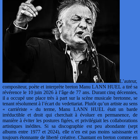
L’auteur,
compositeur, poète et interprète breton Manu LANN HUEL a tiré sa
révérence le 10 juin 2026 à l’âge de 77 ans. Durant cinq décennies,
il a occupé une place très à part sur la scène musicale bretonne, se
tenant résolument à l’écart du vedettariat. Plutôt qu’un artiste au sens
« carriériste » du terme, Manu LANN HUEL était un barde
irréductible et droit qui cherchait à évoluer en permanence, de
manière à éviter les postures figées, et privilégiait les collaborations
artistiques inédites. Si sa discographie est peu abondante (sept
albums entre 1977 et 2024), elle n’en est pas moins saisissante et
toujours étonnante de liberté créative. Chantant en breton comme en