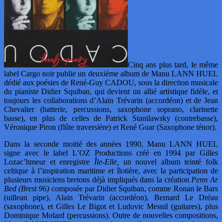
Cinq ans plus tard, le même
label Cargo noir publie un deuxième album de Manu LANN HUEL
dédié aux poésies de René-Guy CADOU, sous la direction musicale
du pianiste Didier Squiban, qui devient un allié artistique fidèle, et
toujours les collaborations d’Alain Trévarin (accordéon) et de Jean
Chevalier (batterie, percussions, saxophone soprano, clarinette
basse), en plus de celles de Patrick Stanilawsky (contrebasse),
Véronique Piron (flûte traversière) et René Goar (Saxophone ténor).
Dans la seconde moitié des années 1990, Manu LANN HUEL
signe avec le label L’OZ Productions créé en 1994 par Gilles
Lozac’hmeur et enregistre
Île-Elle,
un nouvel album teinté folk
celtique à l’inspiration maritime et îlotière, avec la participation de
plusieurs musiciens bretons déjà impliqués dans la création
Penn Ar
Bed (Brest 96)
composée par Didier Squiban, comme Ronan le Bars
(uillean pipe), Alain Trévarin (accordéon), Bernard Le Dréau
(saxophone), et Gilles Le Bigot et Ludovic Mesnil (guitares), plus
Dominique Molard (percussions). Outre de nouvelles compositions,