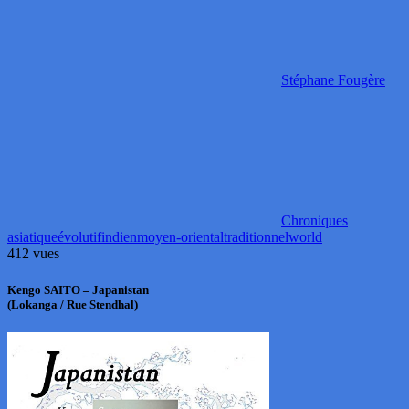
Stéphane Fougère
Chroniques
asiatique
évolutif
indien
moyen-oriental
traditionnel
world
412 vues
Kengo SAITO – Japanistan
(Lokanga / Rue Stendhal)