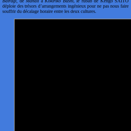
Bairagi,
de
Mahali
à
Kokiriko Bushi
, le rubâb de Kengo SAITO
déploie des trésors d’arrangements ingénieux pour ne pas nous faire
souffrir du décalage horaire entre les deux cultures.