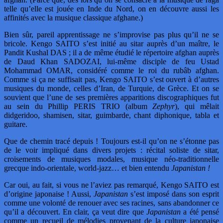
telle qu’elle est jouée en Inde du Nord, on en découvre aussi les
affinités avec la musique classique afghane.)
Bien sûr, pareil apprentissage ne s’improvise pas plus qu’il ne se
bricole. Kengo SAITO s’est initié au sitar auprès d’un maître, le
Pandit Kushal DAS ; il a de même étudié le répertoire afghan auprès
de Daud Khan SADOZAI, lui-même disciple de feu Ustad
Mohammad OMAR, considéré comme le roi du rubâb afghan.
Comme si ça ne suffisait pas, Kengo SAITO s’est ouvert à d’autres
musiques du monde, celles d’Iran, de Turquie, de Grèce. Et on se
souvient que l’une de ses premières apparitions discographiques fut
au sein du Phillip PERIS TRIO (album
Zephyr
), qui mêlait
didgeridoo, shamisen, sitar, guimbarde, chant diphonique, tabla et
guitare.
Que de chemin tracé depuis ! Toujours est-il qu’on ne s’étonne pas
de le voir impliqué dans divers projets : récital soliste de sitar,
croisements de musiques modales, musique néo-traditionnelle
grecque indo-orientale, world-jazz… et bien entendu
Japanistan !
Car oui, au fait, si vous ne l’aviez pas remarqué, Kengo SAITO est
d’origine japonaise ! Aussi,
Japanistan
s’est imposé dans son esprit
comme une volonté de renouer avec ses racines, sans abandonner ce
qu’il a découvert. En clair, ça veut dire que
Japanistan
a été pensé
comme un recueil de mélodies provenant de la culture japonaise