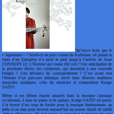
Qu’est-ce donc que le
« Japanistan » ? Serait-ce un pays cousin du Kafiristan, où jamais la
main d’un Européen n’a posé le pied jusqu’à l’arrivée de Sean
CONNERY (cf.
L’Homme qui voulut être roi
) ? Une anticipation de
la prochaine dérive des continents, qui aboutirait à une nouvelle
Pangée ? Une déviance du cosmopolitisme ? C’est avant tout
l’histoire d’un parcours artistique ancré dans diverses traditions
musicales asiatiques, celui du musicien et compositeur Kengo
SAITO.
Même si ses débuts étaient amarrés dans la musique classique
occidentale, à base de piano et de guitare, Kengo SAITO est passé,
à la faveur d’un coup de foudre pour la musique hindoustanie, au
tabla et au sitar pour devenir aujourd’hui un joueur réputé de rubâb
afghan. (Parce que, dès lors qu’on se consacre à la musique de raga