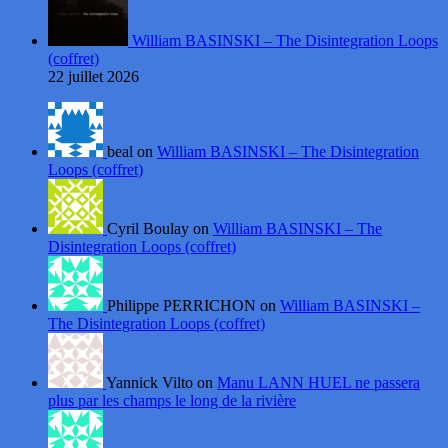
William BASINSKI – The Disintegration Loops
(coffret)
22 juillet 2026
beal on
William BASINSKI – The Disintegration
Loops (coffret)
Cyril Boulay on
William BASINSKI – The
Disintegration Loops (coffret)
Philippe PERRICHON on
William BASINSKI –
The Disintegration Loops (coffret)
Yannick Vilto on
Manu LANN HUEL ne passera
plus par les champs le long de la rivière