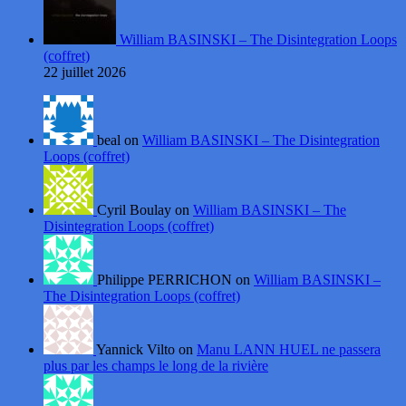
William BASINSKI – The Disintegration Loops
(coffret)
22 juillet 2026
beal on
William BASINSKI – The Disintegration
Loops (coffret)
Cyril Boulay on
William BASINSKI – The
Disintegration Loops (coffret)
Philippe PERRICHON on
William BASINSKI –
The Disintegration Loops (coffret)
Yannick Vilto on
Manu LANN HUEL ne passera
plus par les champs le long de la rivière