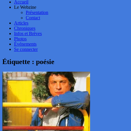
Accueil
Le Webzine
Présentation
Contact
Articles
Chroniques
Infos et Brèves
Photos
Événements
Se connecter
Étiquette :
poésie