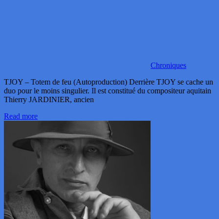
Chroniques
TJOY – Totem de feu (Autoproduction) Derrière TJOY se cache un
duo pour le moins singulier. Il est constitué du compositeur aquitain
Thierry JARDINIER, ancien
Read more