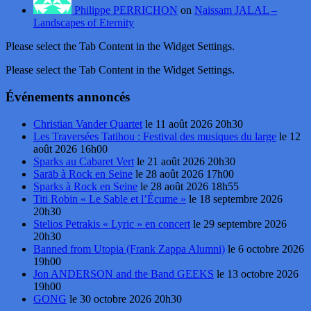
Philippe PERRICHON
on
Naissam JALAL –
Landscapes of Eternity
Please select the Tab Content in the Widget Settings.
Please select the Tab Content in the Widget Settings.
Événements annoncés
Christian Vander Quartet
le 11 août 2026 20h30
Les Traversées Tatihou : Festival des musiques du large
le 12
août 2026 16h00
Sparks au Cabaret Vert
le 21 août 2026 20h30
Sarāb à Rock en Seine
le 28 août 2026 17h00
Sparks à Rock en Seine
le 28 août 2026 18h55
Titi Robin « Le Sable et l’Écume »
le 18 septembre 2026
20h30
Stelios Petrakis « Lyric » en concert
le 29 septembre 2026
20h30
Banned from Utopia (Frank Zappa Alumni)
le 6 octobre 2026
19h00
Jon ANDERSON and the Band GEEKS
le 13 octobre 2026
19h00
GONG
le 30 octobre 2026 20h30