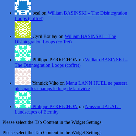
beal on
William BASINSKI – The Disintegration
Loops (coffret)
Cyril Boulay on
William BASINSKI – The
Disintegration Loops (coffret)
Philippe PERRICHON on
William BASINSKI –
The Disintegration Loops (coffret)
Yannick Vilto on
Manu LANN HUEL ne passera
plus par les champs le long de la rivière
Philippe PERRICHON
on
Naissam JALAL –
Landscapes of Eternity
Please select the Tab Content in the Widget Settings.
Please select the Tab Content in the Widget Settings.