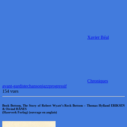
Xavier Béal
Chroniques
avant-gardiste
chanson
jazz
progressif
154 vues
Book Bottom, The Story of Robert Wyatt’s Rock Bottom – Thomas Hylland ERIKSEN
& Oivind HÅNES
(Haerverk Forlag) (ouvrage en anglais)