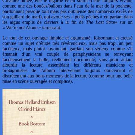
Créature aimée, elle le regarde et lui sourit d’être toujours vivant,
comme une des bouées/ballons dans l’eau de la mer de la pochette,
pardonnant presque tout mais pas oublieuse des nombreux excès de
son gaillard de mari), qui avoue ses « petits péchés » en partant dans
les aigus emplis de claviers à la fin de
The Last Straw
sur un
« We’re not Alone » terrassant.
Le tout de cet ouvrage limpide et argumenté, foisonnant et creusé
comme un sujet d’étude très révérencieux, mais pas trop, un peu
facétieux, mais plutôt rayonnant, gardant son sérieux comme s’il
émanait d’un vrai couple de pataphysiciens se renvoyant
facétieusement la balle, réellement documenté, sans pour autant
alourdir la lecture, assemblant les différents musiciens et
protagonistes de l’album intervenant toujours doucement et
discrètement aux bons moments de la lecture (comme pour une belle
mise en scène ouvragée et complice).