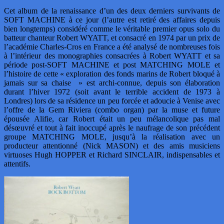
Cet album de la renaissance d’un des deux derniers survivants de
SOFT MACHINE à ce jour (l’autre est retiré des affaires depuis
bien longtemps) considéré comme le véritable premier opus solo du
batteur chanteur Robert WYATT, et consacré en 1974 par un prix de
l’académie Charles-Cros en France a été analysé de nombreuses fois
à l’intérieur des monographies consacrées à Robert WYATT et sa
période post-SOFT MACHINE et post MATCHING MOLE et
l’histoire de cette « exploration des fonds marins de Robert bloqué à
jamais sur sa chaise » est archi-connue, depuis son élaboration
durant l’hiver 1972 (soit avant le terrible accident de 1973 à
Londres) lors de sa résidence un peu forcée et adoucie à Venise avec
l’offre de la Gem Riviera (combo organ) par la muse et future
épousée Alifie, car Robert était un peu mélancolique pas mal
désœuvré et tout à fait inoccupé après le naufrage de son précédent
groupe MATCHING MOLE, jusqu’à la réalisation avec un
producteur attentionné (Nick MASON) et des amis musiciens
virtuoses Hugh HOPPER et Richard SINCLAIR, indispensables et
attentifs.