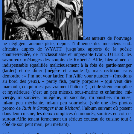
Les auteurs de l’ouvrage
ne négligent aucune piste, depuis l’influence des musiciens sud-
africains auprès de WYATT, jusqu’aux apports de la poésie
chantée/récitée, de l’inclassifiable et impayable Ivor CUTLER, les
savoureux mélanges des soupirs de Robert à Alfie, bien aimée et
indispensable (qualifiée malicieusement à la fois de garde-manger
(larder) et de dîner (mégère et amante !), mais rectifiant sans
démordre : « I’m not your larder, I’m Alife your guarder » (émotions
au bord des yeux), « partly fish, partly porpoise » (qui veut dire
marsouin, ce qui n’est pas vraiment flatteur !).., et de sirène complice
et mystérieuse (c’est un peu mieux), sous-marine et enfantine, mi-
vierge, mi-sorcière, mi-égérie, mi-succube, mi-banshee, mi-muse,
mi-un peu méchante, mi-un peu sournoise (voir une des photos
promo de
Ruth is Stranger than Richard,
l’album suivant où posent
dans leur cuisine, les deux complices énamourés, sourires en coin et
surtout Alfie tenant fermement un sérieux couteau de cuisine tout à
côté de son petit mari, peu méfiant).