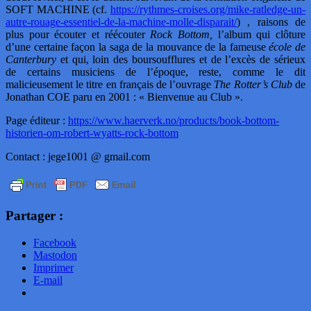
SOFT MACHINE (cf.
https://rythmes-croises.org/mike-ratledge-un-
autre-rouage-essentiel-de-la-machine-molle-disparait/
)
, raisons de
plus pour écouter et réécouter
Rock Bottom,
l’album qui clôture
d’une certaine façon la saga de la mouvance de la fameuse
école de
Canterbury
et qui, loin des boursoufflures et de l’excès de sérieux
de certains musiciens de l’époque, reste, comme le dit
malicieusement le titre en français de l’ouvrage
The Rotter’s Club
de
Jonathan COE paru en 2001 : « Bienvenue au Club ».
Page éditeur :
https://www.haerverk.no/products/book-bottom-
historien-om-robert-wyatts-rock-bottom
Contact : jege1001 @ gmail.com
Partager :
Facebook
Mastodon
Imprimer
E-mail