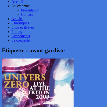
Accueil
Le Webzine
Présentation
Contact
Articles
Chroniques
Infos et Brèves
Photos
Événements
Se connecter
Étiquette :
avant-gardiste