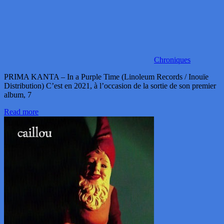
Chroniques
PRIMA KANTA – In a Purple Time (Linoleum Records / Inouïe
Distribution) C’est en 2021, à l’occasion de la sortie de son premier
album, 7
Read more