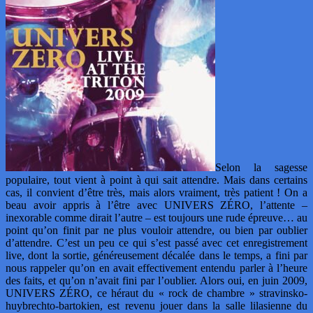
Selon la sagesse
populaire, tout vient à point à qui sait attendre. Mais dans certains
cas, il convient d’être très, mais alors vraiment, très patient ! On a
beau avoir appris à l’être avec UNIVERS ZÉRO, l’attente –
inexorable comme dirait l’autre – est toujours une rude épreuve… au
point qu’on finit par ne plus vouloir attendre, ou bien par oublier
d’attendre. C’est un peu ce qui s’est passé avec cet enregistrement
live, dont la sortie, généreusement décalée dans le temps, a fini par
nous rappeler qu’on en avait effectivement entendu parler à l’heure
des faits, et qu’on n’avait fini par l’oublier. Alors oui, en juin 2009,
UNIVERS ZÉRO, ce héraut du « rock de chambre » stravinsko-
huybrechto-bartokien, est revenu jouer dans la salle lilasienne du