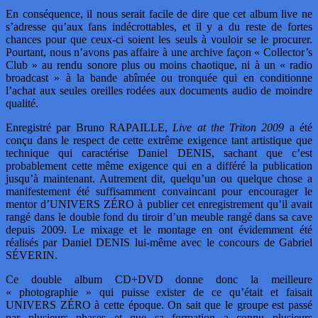
En conséquence, il nous serait facile de dire que cet album live ne
s’adresse qu’aux fans indécrottables, et il y a du reste de fortes
chances pour que ceux-ci soient les seuls à vouloir se le procurer.
Pourtant, nous n’avons pas affaire à une archive façon « Collector’s
Club » au rendu sonore plus ou moins chaotique, ni à un « radio
broadcast » à la bande abîmée ou tronquée qui en conditionne
l’achat aux seules oreilles rodées aux documents audio de moindre
qualité.
Enregistré par Bruno RAPAILLE,
Live at the Triton 2009
a été
conçu dans le respect de cette extrême exigence tant artistique que
technique qui caractérise Daniel DENIS, sachant que c’est
probablement cette même exigence qui en a différé la publication
jusqu’à maintenant. Autrement dit, quelqu’un ou quelque chose a
manifestement été suffisamment convaincant pour encourager le
mentor d’UNIVERS ZÉRO à publier cet enregistrement qu’il avait
rangé dans le double fond du tiroir d’un meuble rangé dans sa cave
depuis 2009. Le mixage et le montage en ont évidemment été
réalisés par Daniel DENIS lui-même avec le concours de Gabriel
SÉVERIN.
Ce double album CD+DVD donne donc la meilleure
« photographie » qui puisse exister de ce qu’était et faisait
UNIVERS ZÉRO à cette époque. On sait que le groupe est passé
par plusieurs phases et que sa formation a connu plusieurs