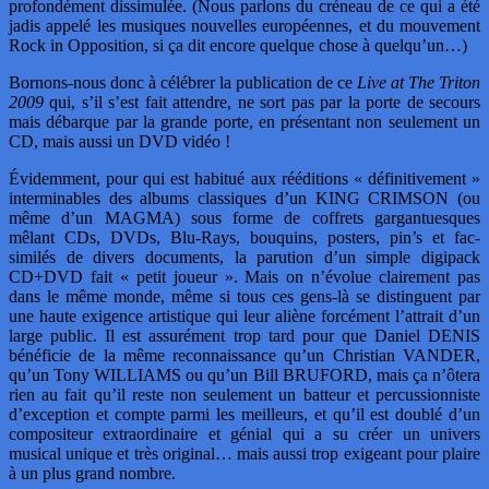
profondément dissimulée. (Nous parlons du créneau de ce qui a été
jadis appelé les musiques nouvelles européennes, et du mouvement
Rock in Opposition, si ça dit encore quelque chose à quelqu’un…)
Bornons-nous donc à célébrer la publication de ce
Live at The Triton
2009
qui, s’il s’est fait attendre, ne sort pas par la porte de secours
mais débarque par la grande porte, en présentant non seulement un
CD, mais aussi un DVD vidéo !
Évidemment, pour qui est habitué aux rééditions « définitivement »
interminables des albums classiques d’un KING CRIMSON (ou
même d’un MAGMA) sous forme de coffrets gargantuesques
mêlant CDs, DVDs, Blu-Rays, bouquins, posters, pin’s et fac-
similés de divers documents, la parution d’un simple digipack
CD+DVD fait « petit joueur ». Mais on n’évolue clairement pas
dans le même monde, même si tous ces gens-là se distinguent par
une haute exigence artistique qui leur aliène forcément l’attrait d’un
large public. Il est assurément trop tard pour que Daniel DENIS
bénéficie de la même reconnaissance qu’un Christian VANDER,
qu’un Tony WILLIAMS ou qu’un Bill BRUFORD, mais ça n’ôtera
rien au fait qu’il reste non seulement un batteur et percussionniste
d’exception et compte parmi les meilleurs, et qu’il est doublé d’un
compositeur extraordinaire et génial qui a su créer un univers
musical unique et très original… mais aussi trop exigeant pour plaire
à un plus grand nombre.