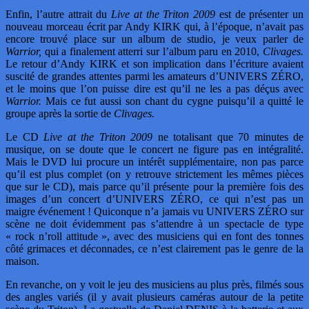
Enfin, l’autre attrait du
Live at the Triton 2009
est de présenter un
nouveau morceau écrit par Andy KIRK qui, à l’époque, n’avait pas
encore trouvé place sur un album de studio, je veux parler de
Warrior,
qui a finalement atterri sur l’album paru en 2010,
Clivages.
Le retour d’Andy KIRK et son implication dans l’écriture avaient
suscité de grandes attentes parmi les amateurs d’UNIVERS ZÉRO,
et le moins que l’on puisse dire est qu’il ne les a pas déçus avec
Warrior.
Mais ce fut aussi son chant du cygne puisqu’il a quitté le
groupe après la sortie de
Clivages.
Le CD
Live at the Triton 2009
ne totalisant que 70 minutes de
musique, on se doute que le concert ne figure pas en intégralité.
Mais le DVD lui procure un intérêt supplémentaire, non pas parce
qu’il est plus complet (on y retrouve strictement les mêmes pièces
que sur le CD), mais parce qu’il présente pour la première fois des
images d’un concert d’UNIVERS ZÉRO, ce qui n’est pas un
maigre événement ! Quiconque n’a jamais vu UNIVERS ZÉRO sur
scène ne doit évidemment pas s’attendre à un spectacle de type
« rock n’roll attitude », avec des musiciens qui en font des tonnes
côté grimaces et déconnades, ce n’est clairement pas le genre de la
maison.
En revanche, on y voit le jeu des musiciens au plus près, filmés sous
des angles variés (il y avait plusieurs caméras autour de la petite