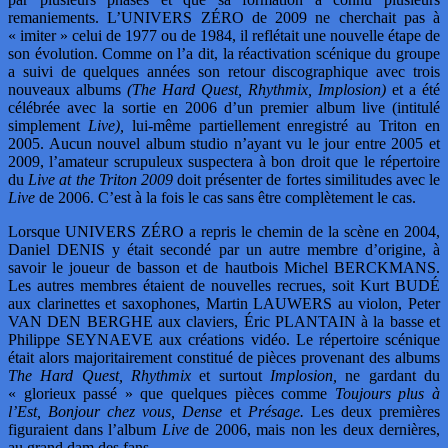
remaniements. L’UNIVERS ZÉRO de 2009 ne cherchait pas à
« imiter » celui de 1977 ou de 1984, il reflétait une nouvelle étape de
son évolution. Comme on l’a dit, la réactivation scénique du groupe
a suivi de quelques années son retour discographique avec trois
nouveaux albums
(The Hard Quest, Rhythmix, Implosion)
et a été
célébrée avec la sortie en 2006 d’un premier album live (intitulé
simplement
Live),
lui-même partiellement enregistré au Triton en
2005. Aucun nouvel album studio n’ayant vu le jour entre 2005 et
2009, l’amateur scrupuleux suspectera à bon droit que le répertoire
du
Live at the Triton 2009
doit présenter de fortes similitudes avec le
Live
de 2006. C’est à la fois le cas sans être complètement le cas.
Lorsque UNIVERS ZÉRO a repris le chemin de la scène en 2004,
Daniel DENIS y était secondé par un autre membre d’origine, à
savoir le joueur de basson et de hautbois Michel BERCKMANS.
Les autres membres étaient de nouvelles recrues, soit Kurt BUDÉ
aux clarinettes et saxophones, Martin LAUWERS au violon, Peter
VAN DEN BERGHE aux claviers, Éric PLANTAIN à la basse et
Philippe SEYNAEVE aux créations vidéo. Le répertoire scénique
était alors majoritairement constitué de pièces provenant des albums
The Hard Quest, Rhythmix
et surtout
Implosion,
ne gardant du
« glorieux passé » que quelques pièces comme
Toujours plus à
l’Est, Bonjour chez vous, Dense
et
Présage.
Les deux premières
figuraient dans l’album
Live
de 2006, mais non les deux dernières,
au grand dam des fans.