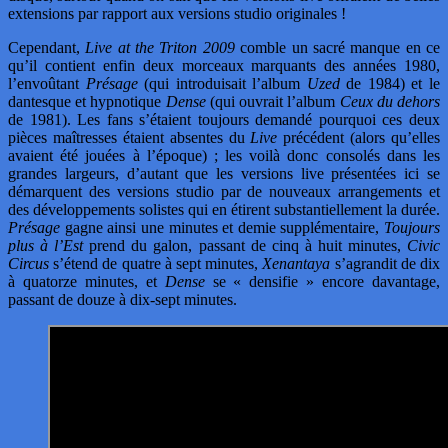
extensions par rapport aux versions studio originales !
Cependant,
Live at the Triton 2009
comble un sacré manque en ce
qu’il contient enfin deux morceaux marquants des années 1980,
l’envoûtant
Présage
(qui introduisait l’album
Uzed
de 1984) et le
dantesque et hypnotique
Dense
(qui ouvrait l’album
Ceux du dehors
de 1981). Les fans s’étaient toujours demandé pourquoi ces deux
pièces maîtresses étaient absentes du
Live
précédent (alors qu’elles
avaient été jouées à l’époque) ; les voilà donc consolés dans les
grandes largeurs, d’autant que les versions live présentées ici se
démarquent des versions studio par de nouveaux arrangements et
des développements solistes qui en étirent substantiellement la durée.
Présage
gagne ainsi une minutes et demie supplémentaire,
Toujours
plus à l’Est
prend du galon, passant de cinq à huit minutes,
Civic
Circus
s’étend de quatre à sept minutes,
Xenantaya
s’agrandit de dix
à quatorze minutes, et
Dense
se « densifie » encore davantage,
passant de douze à dix-sept minutes.