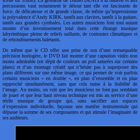
scène du Triton). La gestuelle de Daniel DENIS à la batterie et aux
percussions vaut notamment le détour tant elle est fascinante de
force, de délicatesse et de grande classe, de même qu’impressionne
la polyvalence d’Andy KIRK, tantôt aux claviers, tantôt à la guitare,
tantôt aux grandes cymbales. Les autres musiciens font tout autant
montre d’un investissement total dans cette étrange musique
labyrinthique pleine de reliefs saillants, de contrastes climatiques et
de rebondissements haletants.
De même que le CD offre une prise de son d’une remarquable
précision horlogère, le DVD fait montre d’une captation vidéo non
moins admirable (en dépit de couleurs un poil saturées sur certains
plans) et d’un montage créatif qui n’hésite pas à superposer des
plans différents sur une même image, ce qui permet de voir parfois
certains musiciens « en double », en plan d’ensemble et en plan
rapproché simultanément, sans que cela nuise à la lisibilité de
l’image. Au moins, on voit que les musiciens ne font pas semblant
de jouer et que leur haut niveau technique est mis au service d’une
réelle musique de groupe qui, sans sacrifier aux espaces
d’expression individuelle, façonne une matière instrumentale qui
dépasse la somme de ses composantes et qui stimule l’imaginaire de
ses auditeurs.