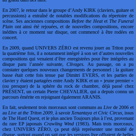
En 2007, le retour dans le groupe d’Andy KIRK (claviers, guitare et
percussions) a entraîné de notables modifications du répertoire de
scène. Ses anciennes compositions
Before the Heat
et
The Funeral
Plain
ont ainsi été rejouées, et de nouvelles compositions, encore
inédites à ce moment sur disque, ont commencé à être rodées en
concert.
En 2009, quand UNIVERS ZÉRO est revenu jouer au Triton pour
la quatrième fois, il a notamment intégré à son set d’autres nouvelles
compositions qui venaient d’être enregistrées pour être intégrées au
disque paru l’année suivante,
Clivages.
Au passage, on a pu
constater quelques nouveaux changements de personnel ; la guitare
basse était cette fois tenue par Dimitri EVERS, et les parties de
clavier y étaient partagées entre Andy KIRK et un « jeune premier »
(ou presque) de la sphère du rock de chambre, déjà passé chez
PRÉSENT, un certain Pierre CHEVALIER, qui a depuis connu un
parcours émérite en rejoignant également ARANIS.
En fait, seulement trois morceaux sont communs au
Live
de 2006 et
au
Live at the Triton 2009,
à savoir
Xenantaya et Civic Circus,
issus
de The Hard Quest, et le plus ancien Toujours plus à l’est, provenant
du rare EP japonais
Crawling Wind
(1983). Mais trois morceaux,
chez UNIVERS ZÉRO, ça peut déjà représenter une moitié de
disque, surtout quand on sait que les versions live offraient de belles