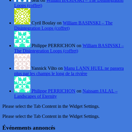
beal on
William BASINSKI – The Disintegration
Loops (coffret)
Cyril Boulay on
William BASINSKI – The
Disintegration Loops (coffret)
Philippe PERRICHON on
William BASINSKI –
The Disintegration Loops (coffret)
Yannick Vilto on
Manu LANN HUEL ne passera
plus par les champs le long de la rivière
Philippe PERRICHON
on
Naissam JALAL –
Landscapes of Eternity
Please select the Tab Content in the Widget Settings.
Please select the Tab Content in the Widget Settings.
Événements annoncés