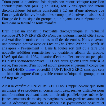
Triton pour la quatrième fois depuis son retour scénique (que l’on
attendait plus non plus…) en 2004, soit 5 ans après son retour
discographique, lui-même consécutif à 12 ans d’une absence que
l’on croyait définitive. Je sais, c’est compliqué à suivre ; mais c’est à
l’image de la musique du groupe, qui n’a jamais eu la réputation de
faire dans la facilité de toute manière.
Bref, c’est un constat : l’actualité discographique et l’actualité
scénique d’UNIVERS ZÉRO n’ont pas toujours marché côte à côte,
et à vrai dire de moins en moins au fil des décennies. Nous en avons
une nouvelle preuve avec ce
Live at The Triton 2009
qui paraît 16
ans après « l’événement ». Dans la foulée sort tant qu’à faire une
nouvelle réédition remastérisée du quatrième album du groupe,
Uzed,
qui date de 1984, histoire d’embrouiller encore un peu plus
les pistes spatio-temporelles… Et ces deux galettes font suite à la
sortie, l’an passé, d’un nouvel album presque entièrement conçu par
Daniel DENIS,
Lueur
,
et crédité à UNIVERS ZÉRO, sans que cela
ait bien sûr auguré d’un possible retour scénique du groupe, c’eut
été trop facile.
Ainsi la carrière d’UNIVERS ZÉRO nous rappelle-t-elle que sortir
un disque et se produire en concert sont deux réalités distinctes pour
une formation évoluant dans un circuit parallèle que même les
jeunes amateurs de musiques marginales avant-gardistes auraient du
mal à découvrir, tant son existence est joyeusement obscure et