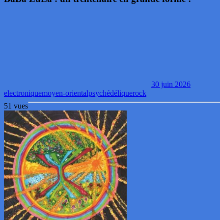
30 juin 2026
electronique
moyen-oriental
psychédélique
rock
51 vues