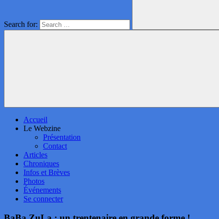
Search for:
Accueil
Le Webzine
Présentation
Contact
Articles
Chroniques
Infos et Brèves
Photos
Événements
Se connecter
BaBa ZuLa : un trentenaire en grande forme !