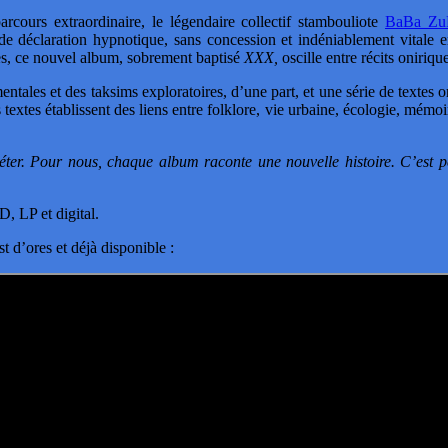
rcours extraordinaire, le légendaire collectif stambouliote
BaBa Zu
e déclaration hypnotique, sans concession et indéniablement vitale en
res, ce nouvel album, sobrement baptisé
XXX,
oscille entre récits oniriq
mentales et des taksims exploratoires, d’une part, et une série de text
 textes établissent des liens entre folklore, vie urbaine, écologie, mémo
ter. Pour nous, chaque album raconte une nouvelle histoire. C’est p
, LP et digital.
st d’ores et déjà disponible :