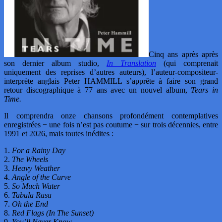
Cinq ans après après
son dernier album studio,
In Translation
(qui comprenait
uniquement des reprises d’autres auteurs), l’auteur-compositeur-
interprète anglais Peter HAMMILL s’apprête à faire son grand
retour discographique à 77 ans avec un nouvel album,
Tears in
Time.
Il comprendra onze chansons profondément contemplatives
enregistrées − une fois n’est pas coutume − sur trois décennies, entre
1991 et 2026, mais toutes inédites :
1.
For a Rainy Day
2.
The Wheels
3.
Heavy Weather
4.
Angle of the Curve
5.
So Much Water
6.
Tabula Rasa
7.
Oh the End
8.
Red Flags (In The Sunset)
9.
You’ll Never Know