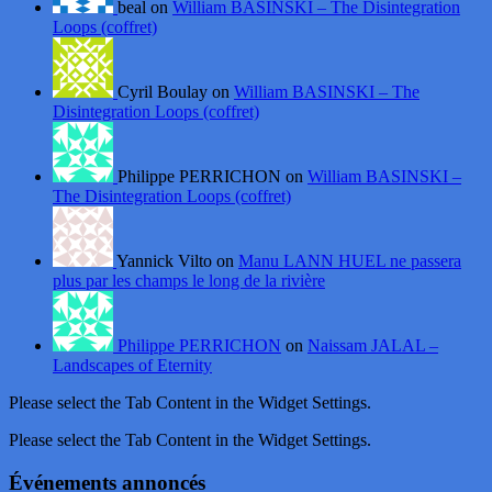
beal on
William BASINSKI – The Disintegration
Loops (coffret)
Cyril Boulay on
William BASINSKI – The
Disintegration Loops (coffret)
Philippe PERRICHON on
William BASINSKI –
The Disintegration Loops (coffret)
Yannick Vilto on
Manu LANN HUEL ne passera
plus par les champs le long de la rivière
Philippe PERRICHON
on
Naissam JALAL –
Landscapes of Eternity
Please select the Tab Content in the Widget Settings.
Please select the Tab Content in the Widget Settings.
Événements annoncés