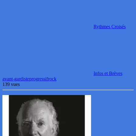
Rythmes Croisés
Infos et Brèves
avant-gardiste
progressif
rock
139 vues