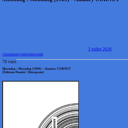
3 juillet 2026
classique
contemporain
70 vues
Moondog : Moondog (1969) – Amaury CORNUT
(Éditions Densité / Discogonie)