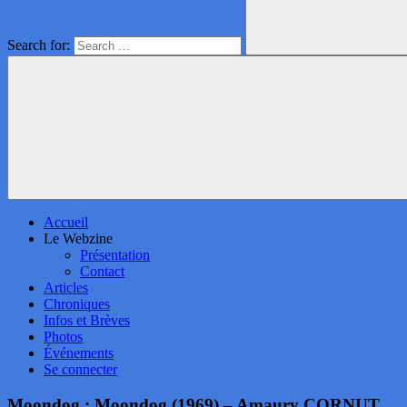
Search for:
Accueil
Le Webzine
Présentation
Contact
Articles
Chroniques
Infos et Brèves
Photos
Événements
Se connecter
Moondog : Moondog (1969) – Amaury CORNUT