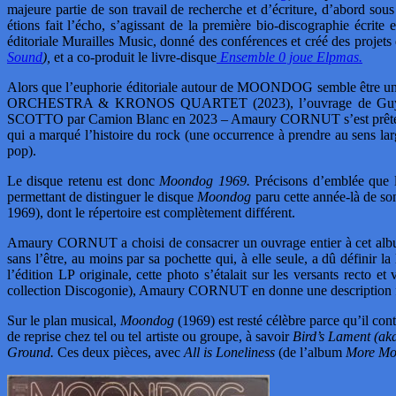
majeure partie de son travail de recherche et d’écriture, d’abord so
étions fait l’écho, s’agissant de la première bio-discographie écri
éditoriale Murailles Music, donné des conférences et créé des pro
Sound
),
et a co-produit le livre-disque
Ensemble 0 joue Elpmas.
Alors que l’euphorie éditoriale autour de MOONDOG semble être un 
ORCHESTRA & KRONOS QUARTET (2023), l’ouvrage de Guy DAROL 
SCOTTO par Camion Blanc en 2023 – Amaury CORNUT s’est prêté au jeu
qui a marqué l’histoire du rock (une occurrence à prendre au sens l
pop).
Le disque retenu est donc
Moondog 1969.
Précisons d’emblée que la
permettant de distinguer le disque
Moondog
paru cette année-là de s
1969), dont le répertoire est complètement différent.
Amaury CORNUT a choisi de consacrer un ouvrage entier à cet album p
sans l’être, au moins par sa pochette qui, à elle seule, a dû défini
l’édition LP originale, cette photo s’étalait sur les versants recto e
collection Discogonie), Amaury CORNUT en donne une description fort 
Sur le plan musical,
Moondog
(1969) est resté célèbre parce qu’il con
de reprise chez tel ou tel artiste ou groupe, à savoir
Bird’s Lament (ak
Ground.
Ces deux pièces, avec
All is Loneliness
(de l’album
More M