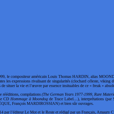
1999, le compositeur américain Louis Thomas HARDIN, alias MOONDOG, 
 les expressions rivalisant de singularités (clochard céleste, viking d
de situer la vie et l’œuvre par essence insituables de ce « freak » abs
le rééditions, compilations
(The German Years 1977-1999, Rare Materia
ble CD
Hommage à Moondog
de Trace Label…), interprétations (
 François MARDIROSSIAN) et bien sûr ouvrages.
014 par l’éditeur Le Mot et le Reste et rédigé par un Français, Ama