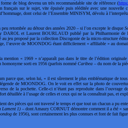
us forme de blog devenu un très recommandable site de référence (
https
te en français sur le sujet, vite épuisée puis rééditée avec une nouv
jets d’hommage, dont celui de l’Ensemble MINISYM, dévolu à l’inter
peu retombée au détour des années 2020 – si l’on excepte le disque
S
et Laurent BOURLAUD publié par la Philharmonie de Paris en 
 proposé par la collection Discogonie de la micro-structure éditori
arge, l’œuvre de MOONDOG étant difficilement « affiliable » au domain
 mention « 1969 » n’apparaît pas dans le titre de l’édition originale
on homonyme sorti en 1956 (parfois nommé
Caribea
– du nom de la pièc
arce que, selon lui, « il est sûrement le plus emblématique de tous »
r la légende de MOONDOG. On le voit en effet sur la photo de couvertu
t verso de la pochette. Celle-ci n’étant pas reproduite dans l’ouvrage 
détaillée à l’usage de celles et ceux qui ne la connaîtrait pas, et ex
tient des pièces qui ont traversé le temps et que tout un chacun a pu en
a Lament 1)
– dont Amaury CORNUT démontre comment il a été « sa
oondog
de 1956), sont certainement les plus connues et font de fait 