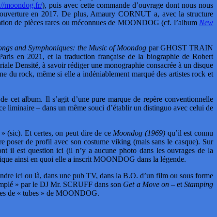
://moondog.fr/
), puis avec cette commande d’ouvrage dont nous nous
elle couverture en 2017. De plus, Amaury CORNUT a, avec la structure
prétation de pièces rares ou méconnues de MOONDOG (cf. l’album
New
ongs and Symphoniques: the Music of Moondog
par GHOST TRAIN
2021, et la traduction française de la biographie de Robert
ale Densité, à savoir rédiger une monographie consacrée à un disque
e du rock, même si elle a indéniablement marqué des artistes rock et
 de cet album. Il s’agit d’une pure marque de repère conventionnelle
e liminaire – dans un même souci d’établir un distinguo avec celui de
 (sic). Et certes, on peut dire de ce
Moondog (1969)
qu’il est connu
re poser de profil avec son costume viking (mais sans le casque). Sur
dont il est question ici (il n’y a aucune photo dans les ouvrages de la
plique ainsi en quoi elle a inscrit MOONDOG dans la légende.
tendre ici ou là, dans une pub TV, dans la B.O. d’un film ou sous forme
mplé » par le DJ Mr. SCRUFF dans son
Get a Move on
– et
Stamping
figures de « tubes » de MOONDOG.