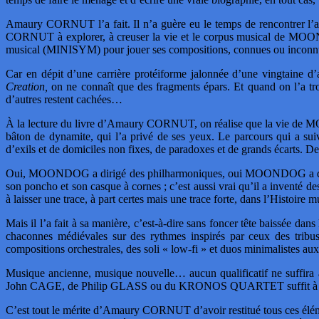
Amaury CORNUT l’a fait. Il n’a guère eu le temps de rencontrer l’art
CORNUT à explorer, à creuser la vie et le corpus musical de MOOND
musical (MINISYM) pour jouer ses compositions, connues ou inconn
Car en dépit d’une carrière protéiforme jalonnée d’une vingtaine 
Creation,
on ne connaît que des fragments épars. Et quand on l’a tr
d’autres restent cachées…
À la lecture du livre d’Amaury CORNUT, on réalise que la vie de MO
bâton de dynamite, qui l’a privé de ses yeux. Le parcours qui a suiv
d’exils et de domiciles non fixes, de paradoxes et de grands écarts. D
Oui, MOONDOG a dirigé des philharmoniques, oui MOONDOG a dormi 
son poncho et son casque à cornes ; c’est aussi vrai qu’il a inventé de
à laisser une trace, à part certes mais une trace forte, dans l’Histoire 
Mais il l’a fait à sa manière, c’est-à-dire sans foncer tête baissée d
chaconnes médiévales sur des rythmes inspirés par ceux des tri
compositions orchestrales, des soli « low-fi » et duos minimalistes 
Musique ancienne, musique nouvelle… aucun qualificatif ne suffir
John CAGE, de Philip GLASS ou du KRONOS QUARTET suffit à évaluer
C’est tout le mérite d’Amaury CORNUT d’avoir restitué tous ces él