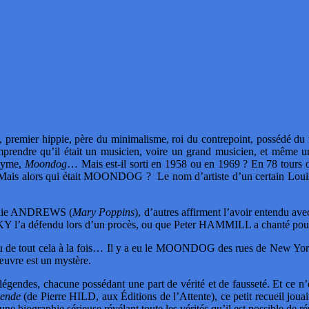
ue, premier hippie, père du minimalisme, roi du contrepoint, possédé d
re qu’il était un musicien, voire un grand musicien, et même un c
onyme,
Moondog
… Mais est-il sorti en 1958 ou en 1969 ? En 78 tours o
if. Mais alors qui était MOONDOG ? Le nom d’artiste d’un certain Lou
 Julie ANDREWS (
Mary Poppins
), d’autres affirment l’avoir entendu
a défendu lors d’un procès, ou que Peter HAMMILL a chanté pour lui 
u de tout cela à la fois… Il y a eu le MOONDOG des rues de New Yo
uvre est un mystère.
ndes, chacune possédant une part de vérité et de fausseté. Et ce n’es
ende
(de Pierre HILD, aux Éditions de l’Attente), ce petit recueil jouait 
une biographie sérieuse révélant toute les vérités qu’il est possible de 