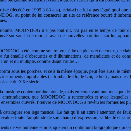
iste (décédé en 1999 à 83 ans), celui-ci ne lui a pas légué quoi que ce
OG, au point de lui consacrer un site de référence bourré d’informa
ues.
d’albums, MOONDOG n’a pas tout dit, n’a pas eu le temps de tout dir
ouvé sur son lit de mort, il avait de nouvelles partitions sur lui, a
ONDOG a été, comme son œuvre, faite de pleins et de creux, de clairs
i fut émaillé d’obscurités et d’illuminations, de mendicités et de cons
e l’un et du multiple, comme disait l’autre…
sous les porches, et ce à la même époque, peut-être aussi le même
s instruments improbables (la trimba, le Oo, le Uni, le hüs) ; mais c’es
musicale du XXe siècle.
ans la musique contemporaine atonale, mais en concevant une musique de f
bus amérindiennes, que MOONDOG a rencontrées et avec lesquelles i
aux ensembles cuivrés, l’œuvre de MOONDOG a revêtu les formes les plu
a à cataloguer son legs musical. Le fait qu’il ait attiré l’attenti
 toute l’amplitude de son champ d’expression, sa liberté et sa ric
éments de vie humaine et artistique en un continuum biographique q