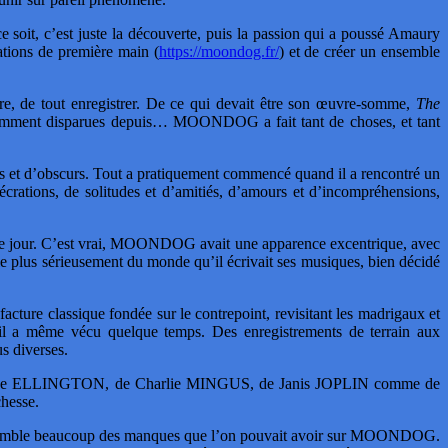
 soit, c’est juste la découverte, puis la passion qui a poussé Amaury
tions de première main (
https://moondog.fr/
) et de créer un ensemble
e, de tout enregistrer. De ce qui devait être son œuvre-somme,
The
pparemment disparues depuis… MOONDOG a fait tant de choses, et tant
 et d’obscurs. Tout a pratiquement commencé quand il a rencontré un
écrations, de solitudes et d’amitiés, d’amours et d’incompréhensions,
 jour. C’est vrai, MOONDOG avait une apparence excentrique, avec
t le plus sérieusement du monde qu’il écrivait ses musiques, bien décidé
acture classique fondée sur le contrepoint, revisitant les madrigaux et
l a même vécu quelque temps. Des enregistrements de terrain aux
s diverses.
on de Duke ELLINGTON, de Charlie MINGUS, de Janis JOPLIN comme de
hesse.
ui comble beaucoup des manques que l’on pouvait avoir sur MOONDOG.