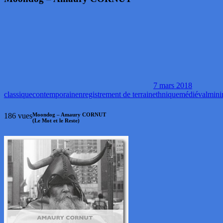
7 mars 2018
classique
contemporain
enregistrement de terrain
ethnique
médiéval
mini
186 vues
Moondog – Amaury CORNUT
(Le Mot et le Reste)