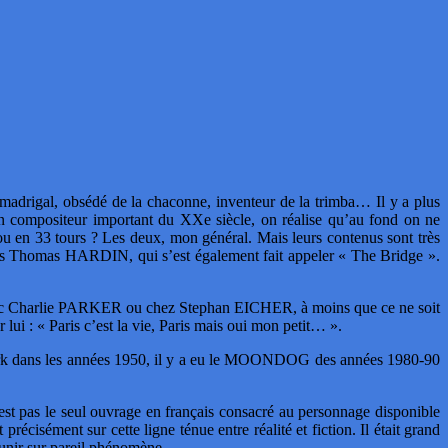
u madrigal, obsédé de la chaconne, inventeur de la trimba… Il y a plus
ompositeur important du XXe siècle, on réalise qu’au fond on ne
u en 33 tours ? Les deux, mon général. Mais leurs contenus sont très
is Thomas HARDIN, qui s’est également fait appeler « The Bridge ».
 avec Charlie PARKER ou chez Stephan EICHER, à moins que ce ne soit
: « Paris c’est la vie, Paris mais oui mon petit… ».
rk dans les années 1950, il y a eu le MOONDOG des années 1980-90
t pas le seul ouvrage en français consacré au personnage disponible
précisément sur cette ligne ténue entre réalité et fiction. Il était grand
réunir sur pareil phénomène.