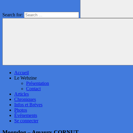
Search for:
Accueil
Le Webzine
Présentation
Contact
Articles
Chroniques
Infos et Brèves
Photos
Événements
Se connecter
Moondog – Amaury CORNUT