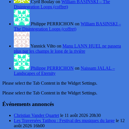
Cyril Boulay on
William BASINSKI – The
Disintegration Loops (coffret)
Philippe PERRICHON on
William BASINSKI –
The Disintegration Loops (coffret)
Yannick Vilto on
Manu LANN HUEL ne passera
plus par les champs le long de la rivière
Philippe PERRICHON
on
Naissam JALAL –
Landscapes of Eternity
Please select the Tab Content in the Widget Settings.
Please select the Tab Content in the Widget Settings.
Événements annoncés
Christian Vander Quartet
le 11 août 2026 20h30
Les Traversées Tatihou : Festival des musiques du large
le 12
août 2026 16h00