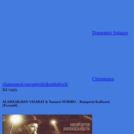
Domenico Solazzo
Chroniques
chanson
est-européen
folk
métal
rock
84 vues
ALAMAAILMAN VASARAT & Tuomari NURMIO – Kinaporin Kalifaatti
(Pyramid)