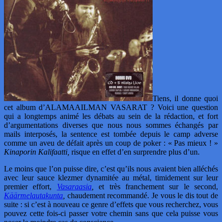
Tiens, il donne quoi
cet album d’ALAMAAILMAN VASARAT ? Voici une question
qui a longtemps animé les débats au sein de la rédaction, et fort
d’argumentations diverses que nous nous sommes échangés par
mails interposés, la sentence est tombée depuis le camp adverse
comme un aveu de défait après un coup de poker : « Pas mieux ! »
Kinaporin Kalifaatti,
risque en effet d’en surprendre plus d’un.
Le moins que l’on puisse dire, c’est qu’ils nous avaient bien alléchés
avec leur sauce klezmer dynamitée au métal, timidement sur leur
premier effort,
Vasaraasia
,
et très franchement sur le second,
Käärmelautakunta
,
chaudement recommandé. Je vous le dis tout de
suite : si c’est à nouveau ce genre d’effets que vous recherchez, vous
pouvez cette fois-ci passer votre chemin sans que cela puisse vous