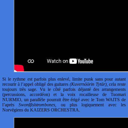
Si le rythme est parfois plus enlevé, limite punk sans pour autant
recourir à l’appel obligé des guitares
(Kuvernöörin Tytär),
cela reste
toujours très sage. Vu le côté parfois déjanté des arrangements
(percussions, accordéon) et la voix rocailleuse de Tuomari
NURMIO, un parallèle pourrait être érigé avec le Tom WAITS de
l’après
Swordfishtrombones,
ou plus logiquement avec les
Norvégiens du KAIZERS ORCHESTRA.