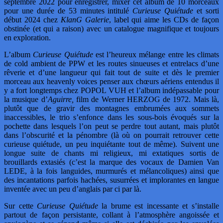
septembre 2022 pour enregistrer, mixer cet album de 10 morceaux
pour une durée de 53 minutes intitulé
Curieuse Quiétude
et sorti
début 2024 chez
KlanG Galerie
, label qui aime les CDs de façon
obstinée (et qui a raison) avec un catalogue magnifique et toujours
en exploration.
L’album
Curieuse Quiétude
est l’heureux mélange entre les climats
de cold ambient de PPW et les routes sinueuses et entrelacs d’une
rêverie et d’une langueur qui fait tout de suite et dès le premier
morceau aux heavenly voices penser aux chœurs aériens entendus il
y a fort longtemps chez POPOL VUH et l’album indépassable pour
la musique d’
Aguirre,
film de Werner HERZOG de 1972. Mais là,
plutôt que de gravir des montagnes embrumées aux sommets
inaccessibles, le trio s’enfonce dans les sous-bois évoqués sur la
pochette dans lesquels l’on peut se perdre tout autant, mais plutôt
dans l’obscurité et la pénombre (là où on pourrait retrouver cette
curieuse quiétude, un peu inquiétante tout de même). Suivent une
longue suite de chants mi religieux, mi extatiques sortis de
brouillards extasiés (c’est la marque des vocaux de Damien Van
LEDE, à la fois languides, murmurés et mélancoliques) ainsi que
des incantations parfois hachées, susurrées et implorantes en langue
inventée avec un peu d’anglais par ci par là.
Sur cette
Curieuse Quiétude
la brume est incessante et s’installe
partout de façon persistante, collant à l’atmosphère angoissée et