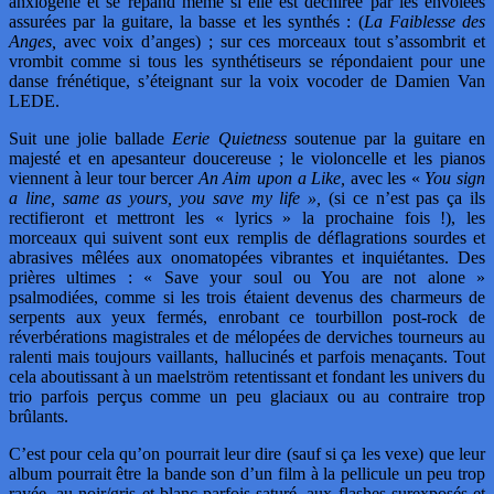
anxiogène et se répand même si elle est déchirée par les envolées
assurées par la guitare, la basse et les synthés : (
La Faiblesse des
Anges,
avec voix d’anges) ; sur ces morceaux tout s’assombrit et
vrombit comme si tous les synthétiseurs se répondaient pour une
danse frénétique, s’éteignant sur la voix vocoder de Damien Van
LEDE.
Suit une jolie ballade
Eerie Quietness
soutenue par la guitare en
majesté et en apesanteur doucereuse ; le violoncelle et les pianos
viennent à leur tour bercer
An Aim upon a Like,
avec les «
You sign
a line, same as yours, you save my life »,
(si ce n’est pas ça ils
rectifieront et mettront les « lyrics » la prochaine fois !), les
morceaux qui suivent sont eux remplis de déflagrations sourdes et
abrasives mêlées aux onomatopées vibrantes et inquiétantes. Des
prières ultimes : « Save your soul ou You are not alone »
psalmodiées, comme si les trois étaient devenus des charmeurs de
serpents aux yeux fermés, enrobant ce tourbillon post-rock de
réverbérations magistrales et de mélopées de derviches tourneurs au
ralenti mais toujours vaillants, hallucinés et parfois menaçants. Tout
cela aboutissant à un maelström retentissant et fondant les univers du
trio parfois perçus comme un peu glaciaux ou au contraire trop
brûlants.
C’est pour cela qu’on pourrait leur dire (sauf si ça les vexe) que leur
album pourrait être la bande son d’un film à la pellicule un peu trop
rayée, au noir/gris et blanc parfois saturé, aux flashes surexposés et