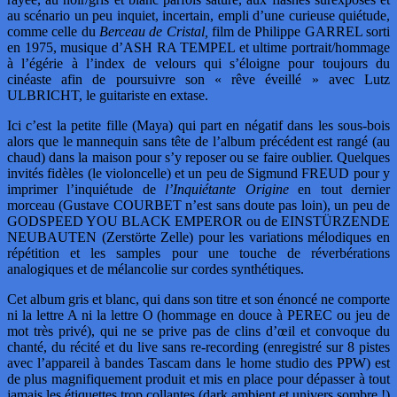
au scénario un peu inquiet, incertain, empli d’une curieuse quiétude,
comme celle du
Berceau de Cristal,
film de Philippe GARREL sorti
en 1975, musique d’ASH RA TEMPEL et ultime portrait/hommage
à l’égérie à l’index de velours qui s’éloigne pour toujours du
cinéaste afin de poursuivre son « rêve éveillé » avec Lutz
ULBRICHT, le guitariste en extase.
Ici c’est la petite fille (Maya) qui part en négatif dans les sous-bois
alors que le mannequin sans tête de l’album précédent est rangé (au
chaud) dans la maison pour s’y reposer ou se faire oublier. Quelques
invités fidèles (le violoncelle) et un peu de Sigmund FREUD pour y
imprimer l’inquiétude de
l’Inquiétante Origine
en
tout dernier
morceau (Gustave COURBET n’est sans doute pas loin), un peu de
GODSPEED YOU BLACK EMPEROR ou de EINSTÜRZENDE
NEUBAUTEN (Zerstörte Zelle) pour les variations mélodiques en
répétition et les samples pour une touche de réverbérations
analogiques et de mélancolie sur cordes synthétiques.
Cet album gris et blanc, qui dans son titre et son énoncé ne comporte
ni la lettre A ni la lettre O (hommage en douce à PEREC ou jeu de
mot très privé), qui ne se prive pas de clins d’œil et convoque du
chanté, du récité et du live sans re-recording (enregistré sur 8 pistes
avec l’appareil à bandes Tascam dans le home studio des PPW) est
de plus magnifiquement produit et mis en place pour dépasser à tout
jamais les étiquettes trop collantes (dark ambient et univers sombre !)