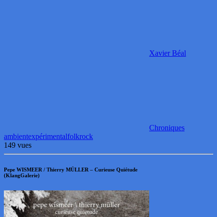
Xavier Béal
Chroniques
ambient
expérimental
folk
rock
149 vues
Pepe WISMEER / Thierry MÜLLER – Curieuse Quiétude
(KlangGalerie)