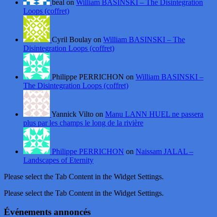
beal on
William BASINSKI – The Disintegration
Loops (coffret)
Cyril Boulay on
William BASINSKI – The
Disintegration Loops (coffret)
Philippe PERRICHON on
William BASINSKI –
The Disintegration Loops (coffret)
Yannick Vilto on
Manu LANN HUEL ne passera
plus par les champs le long de la rivière
Philippe PERRICHON
on
Naissam JALAL –
Landscapes of Eternity
Please select the Tab Content in the Widget Settings.
Please select the Tab Content in the Widget Settings.
Événements annoncés