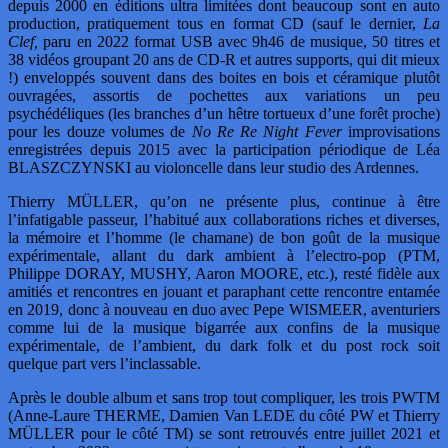
depuis 2000 en éditions ultra limitées dont beaucoup sont en auto
production, pratiquement tous en format CD (sauf le dernier,
La
Clef,
paru en 2022 format USB avec 9h46 de musique, 50 titres et
38 vidéos groupant 20 ans de CD-R et autres supports, qui dit mieux
!) enveloppés souvent dans des boites en bois et céramique plutôt
ouvragées, assortis de pochettes aux variations un peu
psychédéliques (les branches d’un hêtre tortueux d’une forêt proche)
pour les douze volumes de
No Re Re Night Fever
improvisations
enregistrées depuis 2015 avec la participation périodique de Léa
BLASZCZYNSKI au violoncelle dans leur studio des Ardennes.
Thierry MÜLLER, qu’on ne présente plus, continue à être
l’infatigable passeur, l’habitué aux collaborations riches et diverses,
la mémoire et l’homme (le chamane) de bon goût de la musique
expérimentale, allant du dark ambient à l’electro-pop (PTM,
Philippe DORAY, MUSHY, Aaron MOORE, etc.), resté fidèle aux
amitiés et rencontres en jouant et paraphant cette rencontre entamée
en 2019, donc à nouveau en duo avec Pepe WISMEER, aventuriers
comme lui de la musique bigarrée aux confins de la musique
expérimentale, de l’ambient, du dark folk et du post rock soit
quelque part vers l’inclassable.
Après le double album et sans trop tout compliquer, les trois PWTM
(Anne-Laure THERME, Damien Van LEDE du côté PW et Thierry
MÜLLER pour le côté TM) se sont retrouvés entre juillet 2021 et