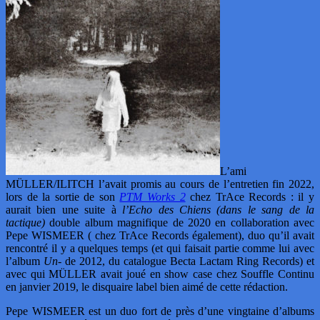
L’ami
MÜLLER/ILITCH l’avait promis au cours de l’entretien fin 2022,
lors de la sortie de son
PTM Works 2
chez TrAce Records : il y
aurait bien une suite à
l’Echo des Chiens (dans le sang de la
tactique)
double album magnifique de 2020 en collaboration avec
Pepe WISMEER ( chez TrAce Records également), duo qu’il avait
rencontré il y a quelques temps (et qui faisait partie comme lui avec
l’album
Un-
de 2012, du catalogue Becta Lactam Ring Records) et
avec qui MÜLLER avait joué en show case chez Souffle Continu
en janvier 2019, le disquaire label bien aimé de cette rédaction.
Pepe WISMEER est un duo fort de près d’une vingtaine d’albums