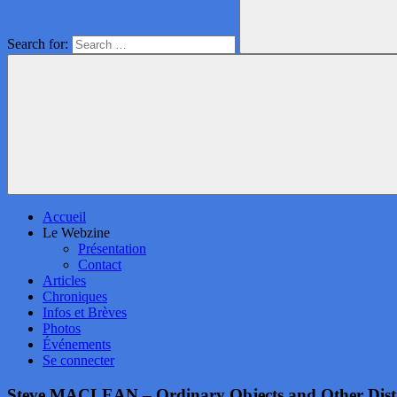
Search for:
Accueil
Le Webzine
Présentation
Contact
Articles
Chroniques
Infos et Brèves
Photos
Événements
Se connecter
Steve MACLEAN – Ordinary Objects and Other Distr