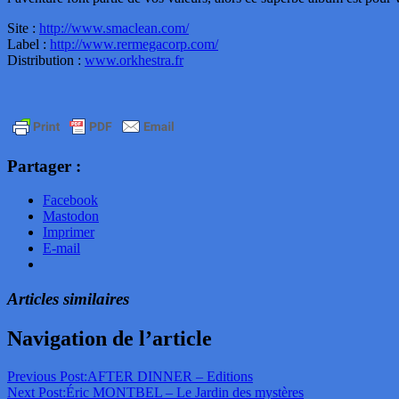
Site :
http://www.smaclean.com/
Label :
http://www.rermegacorp.com/
Distribution :
www.orkhestra.fr
Partager :
Facebook
Mastodon
Imprimer
E-mail
Articles similaires
Navigation de l’article
Previous Post:
AFTER DINNER – Editions
Next Post:
Éric MONTBEL – Le Jardin des mystères