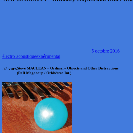
5 octobre 2016
électro-acoustique
expérimental
57 vues
Steve MACLEAN – Ordinary Objects and Other Distractions
(ReR Megacorp / Orkhêstra Int.)