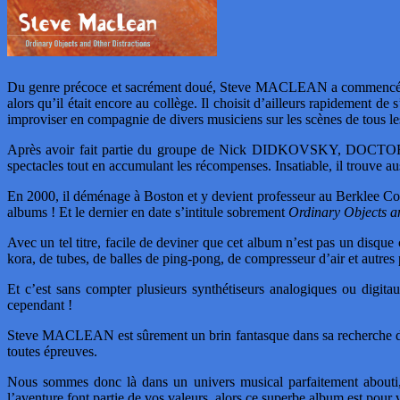
Du genre précoce et sacrément doué, Steve MACLEAN a commencé la g
alors qu’il était encore au collège. Il choisit d’ailleurs rapidement de
improviser en compagnie de divers musiciens sur les scènes de tous le
Après avoir fait partie du groupe de Nick DIDKOVSKY, DOCTOR 
spectacles tout en accumulant les récompenses. Insatiable, il trouve a
En 2000, il déménage à Boston et y devient professeur au Berklee Col
albums ! Et le dernier en date s’intitule sobrement
Ordinary Objects a
Avec un tel titre, facile de deviner que cet album n’est pas un di
kora, de tubes, de balles de ping-pong, de compresseur d’air et autres
Et c’est sans compter plusieurs synthétiseurs analogiques ou digita
cependant !
Steve MACLEAN est sûrement un brin fantasque dans sa recherche de so
toutes épreuves.
Nous sommes donc là dans un univers musical parfaitement abouti, 
l’aventure font partie de vos valeurs, alors ce superbe album est pour 