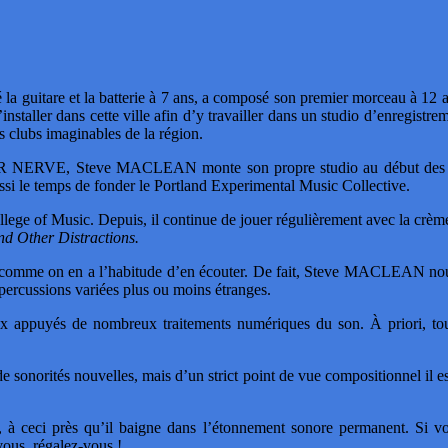
uitare et la batterie à 7 ans, a composé son premier morceau à 12 
 s’installer dans cette ville afin d’y travailler dans un studio d’enregist
s clubs imaginables de la région.
NERVE, Steve MACLEAN monte son propre studio au début des année
ussi le temps de fonder le Portland Experimental Music Collective.
lege of Music. Depuis, il continue de jouer régulièrement avec la crè
nd Other Distractions.
sque comme on en a l’habitude d’en écouter. De fait, Steve MACLEAN n
 percussions variées plus ou moins étranges.
ux appuyés de nombreux traitements numériques du son. À priori, tout
norités nouvelles, mais d’un strict point de vue compositionnel il est 
à ceci près qu’il baigne dans l’étonnement sonore permanent. Si vous
vous, régalez-vous !