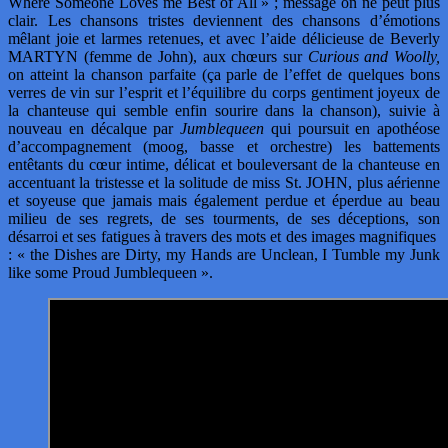
Where Someone Loves me Best of All » ; message on ne peut plus
clair. Les chansons tristes deviennent des chansons d’émotions
mêlant joie et larmes retenues, et avec l’aide délicieuse de Beverly
MARTYN (femme de John), aux chœurs sur
Curious and Woolly,
on atteint la chanson parfaite (ça parle de l’effet de quelques bons
verres de vin sur l’esprit et l’équilibre du corps gentiment joyeux de
la chanteuse qui semble enfin sourire dans la chanson), suivie à
nouveau en décalque par
Jumblequeen
qui poursuit en apothéose
d’accompagnement (moog, basse et orchestre) les battements
entêtants du cœur intime, délicat et bouleversant de la chanteuse en
accentuant la tristesse et la solitude de miss St. JOHN, plus aérienne
et soyeuse que jamais mais également perdue et éperdue au beau
milieu de ses regrets, de ses tourments, de ses déceptions, son
désarroi et ses fatigues à travers des mots et des images magnifiques
: « the Dishes are Dirty, my Hands are Unclean, I Tumble my Junk
like some Proud Jumblequeen ».