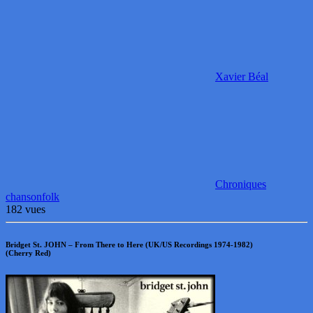
Xavier Béal
Chroniques
chanson
folk
182 vues
Bridget St. JOHN – From There to Here (UK/US Recordings 1974-1982)
(Cherry Red)