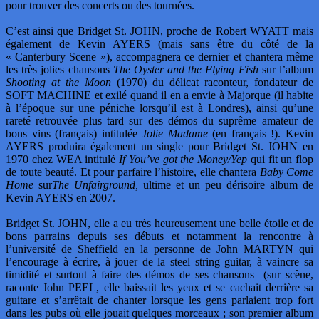
pour trouver des concerts ou des tournées.
C’est ainsi que Bridget St. JOHN, proche de Robert WYATT mais
également de Kevin AYERS (mais sans être du côté de la
« Canterbury Scene »), accompagnera ce dernier et chantera même
les très jolies chansons
The Oyster and the Flying Fish
sur l’album
Shooting at the Moon
(1970) du délicat raconteur, fondateur de
SOFT MACHINE et exilé quand il en a envie à Majorque (il habite
à l’époque sur une péniche lorsqu’il est à Londres), ainsi qu’une
rareté retrouvée plus tard sur des démos du suprême amateur de
bons vins (français) intitulée
Jolie Madame
(en français !). Kevin
AYERS produira également un single pour Bridget St. JOHN en
1970 chez WEA intitulé
If You’ve got the Money/Yep
qui fit un flop
de toute beauté. Et pour parfaire l’histoire, elle chantera
Baby Come
Home
sur
The Unfairground,
ultime et un peu dérisoire album de
Kevin AYERS en 2007.
Bridget St. JOHN, elle a eu très heureusement une belle étoile et de
bons parrains depuis ses débuts et notamment la rencontre à
l’université de Sheffield en la personne de John MARTYN qui
l’encourage à écrire, à jouer de la steel string guitar, à vaincre sa
timidité et surtout à faire des démos de ses chansons (sur scène,
raconte John PEEL, elle baissait les yeux et se cachait derrière sa
guitare et s’arrêtait de chanter lorsque les gens parlaient trop fort
dans les pubs où elle jouait quelques morceaux ; son premier album