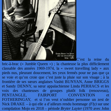
C’est la reine du
bric-à-brac (« Jumble Queen ») ; la chanteuse la plus difficilement
classable des années 1969-1974, la « sweet travelling lady » aux
pieds nus, pleurant doucement, les yeux fermés pour ne pas que ça
se voie et qu’on croie que c’est juste la pluie sur son visage ; à la
frontière de ses sœurs anglaises Vashti BUNYAN, Anne BRIGGS
et Sandy DENNY, sa sœur appalachienne Linda PERHACS et les
voix des chanteuses de groupes plutôt folk (renouveau),
PENTANGLE, FAIRPORT CONVENTION et
FOTHERINGAY, et si l’on veut n’oublier personne un zest de
Nick DRAKE – à qui elle a d’ailleurs rendu hommage
(Fly)
sur une
compilation Mojo en 2018 – période
Bryter Layter
(1970 avec John