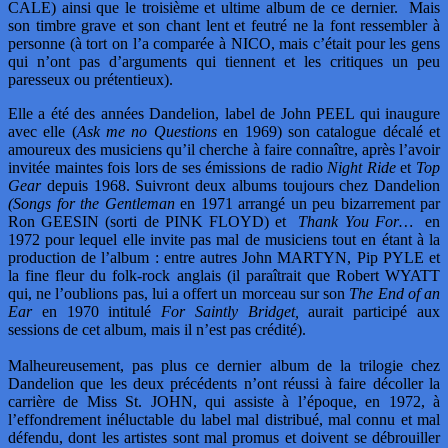
CALE) ainsi que le troisième et ultime album de ce dernier. Mais
son timbre grave et son chant lent et feutré ne la font ressembler à
personne (à tort on l’a comparée à NICO, mais c’était pour les gens
qui n’ont pas d’arguments qui tiennent et les critiques un peu
paresseux ou prétentieux).
Elle a été des années Dandelion, label de John PEEL qui inaugure
avec elle (
Ask me no Questions
en 1969) son catalogue décalé et
amoureux des musiciens qu’il cherche à faire connaître, après l’avoir
invitée maintes fois lors de ses émissions de radio
Night Ride
et
Top
Gear
depuis 1968. Suivront deux albums toujours chez Dandelion
(
Songs for the Gentleman
en 1971 arrangé un peu bizarrement par
Ron GEESIN (sorti de PINK FLOYD) et
Thank You For…
en
1972 pour lequel elle invite pas mal de musiciens tout en étant à la
production de l’album : entre autres John MARTYN, Pip PYLE et
la fine fleur du folk-rock anglais (il paraîtrait que Robert WYATT
qui, ne l’oublions pas, lui a offert un morceau sur son
The End of an
Ear
en 1970 intitulé
For Saintly Bridget,
aurait participé aux
sessions de cet album, mais il n’est pas crédité).
Malheureusement, pas plus ce dernier album de la trilogie chez
Dandelion que les deux précédents n’ont réussi à faire décoller la
carrière de Miss St. JOHN, qui assiste à l’époque, en 1972, à
l’effondrement inéluctable du label mal distribué, mal connu et mal
défendu, dont les artistes sont mal promus et doivent se débrouiller