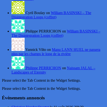
Cyril Boulay on
William BASINSKI – The
Disintegration Loops (coffret)
Philippe PERRICHON on
William BASINSKI –
The Disintegration Loops (coffret)
Yannick Vilto on
Manu LANN HUEL ne passera
plus par les champs le long de la rivière
Philippe PERRICHON
on
Naissam JALAL –
Landscapes of Eternity
Please select the Tab Content in the Widget Settings.
Please select the Tab Content in the Widget Settings.
Événements annoncés