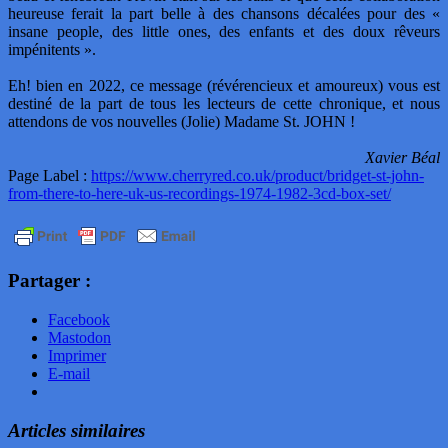
heureuse ferait la part belle à des chansons décalées pour des «
insane people, des little ones, des enfants et des doux rêveurs
impénitents ».
Eh! bien en 2022, ce message (révérencieux et amoureux) vous est
destiné de la part de tous les lecteurs de cette chronique, et nous
attendons de vos nouvelles (Jolie) Madame St. JOHN !
Xavier Béal
Page Label :
https://www.cherryred.co.uk/product/bridget-st-john-
from-there-to-here-uk-us-recordings-1974-1982-3cd-box-set/
Partager :
Facebook
Mastodon
Imprimer
E-mail
Articles similaires