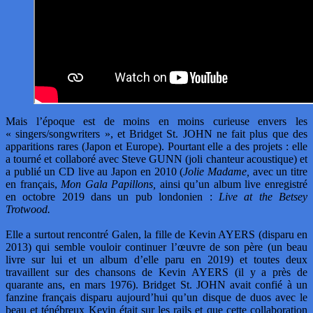
Mais l’époque est de moins en moins curieuse envers les
« singers/songwriters », et Bridget St. JOHN ne fait plus que des
apparitions rares (Japon et Europe). Pourtant elle a des projets : elle
a tourné et collaboré avec Steve GUNN (joli chanteur acoustique) et
a publié un CD live au Japon en 2010 (
Jolie Madame,
avec un titre
en français,
Mon Gala Papillons,
ainsi qu’un album live enregistré
en octobre 2019 dans un pub londonien :
Live at the Betsey
Trotwood.
Elle a surtout rencontré Galen, la fille de Kevin AYERS (disparu en
2013) qui semble vouloir continuer l’œuvre de son père (un beau
livre sur lui et un album d’elle paru en 2019) et toutes deux
travaillent sur des chansons de Kevin AYERS (il y a près de
quarante ans, en mars 1976). Bridget St. JOHN avait confié à un
fanzine français disparu aujourd’hui qu’un disque de duos avec le
beau et ténébreux Kevin était sur les rails et que cette collaboration