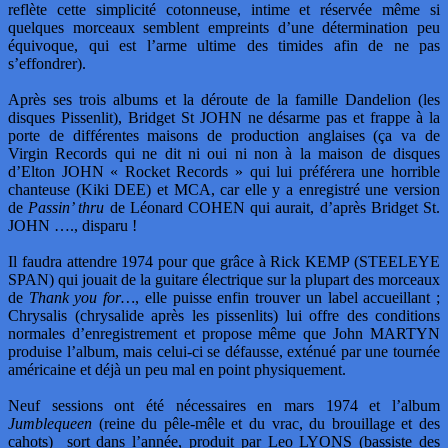
reflète cette simplicité cotonneuse, intime et réservée même si
quelques morceaux semblent empreints d’une détermination peu
équivoque, qui est l’arme ultime des timides afin de ne pas
s’effondrer).
Après ses trois albums et la déroute de la famille Dandelion (les
disques Pissenlit), Bridget St JOHN ne désarme pas et frappe à la
porte de différentes maisons de production anglaises (ça va de
Virgin Records qui ne dit ni oui ni non à la maison de disques
d’Elton JOHN « Rocket Records » qui lui préférera une horrible
chanteuse (Kiki DEE) et MCA, car elle y a enregistré une version
de
Passin’ thru
de Léonard COHEN qui aurait, d’après Bridget St.
JOHN …., disparu !
Il faudra attendre 1974 pour que grâce à Rick KEMP (STEELEYE
SPAN) qui jouait de la guitare électrique sur la plupart des morceaux
de
Thank you for…
, elle puisse enfin trouver un label accueillant ;
Chrysalis (chrysalide après les pissenlits) lui offre des conditions
normales d’enregistrement et propose même que John MARTYN
produise l’album, mais celui-ci se défausse, exténué par une tournée
américaine et déjà un peu mal en point physiquement.
Neuf sessions ont été nécessaires en mars 1974 et l’album
Jumblequeen
(reine du pêle-mêle et du vrac, du brouillage et des
cahots)
sort dans l’année, produit par Leo LYONS (bassiste des