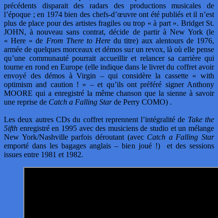
précédents disparait des radars des productions musicales de
l’époque ; en 1974 bien des chefs-d’œuvre ont été publiés et il n’est
plus de place pour des artistes fragiles ou trop « à part ». Bridget St.
JOHN, à nouveau sans contrat, décide de partir à New York (le
« Here » de
From There to Here
du titre) aux alentours de 1976,
armée de quelques morceaux et démos sur un revox, là où elle pense
qu’une communauté pourrait accueillir et relancer sa carrière qui
tourne en rond en Europe (elle indique dans le livret du coffret avoir
envoyé des démos à Virgin – qui considère la cassette « with
optimism and caution ! » – et qu’ils ont préféré signer Anthony
MOORE qui a enregistré la même chanson que la sienne à savoir
une reprise de
Catch a Falling Star
de Perry COMO) .
Les deux autres CDs du coffret reprennent l’intégralité de
Take the
5ifth
enregistré en 1995 avec des musiciens de studio et un mélange
New York/Nashville parfois déroutant (avec
Catch a Falling Star
emporté dans les bagages anglais – bien joué !) et des sessions
issues entre 1981 et 1982.