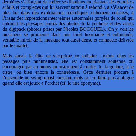
dernières s’efforçant de cadrer ses libations en tricotant des entrelacs
subtils et complexes qui lui servent surtout à rebondir, à s’élancer de
plus bel dans des explorations mélodiques richement colorées, à
l’instar des impressionnantes teintes automnales gorgées de soleil qui
colorent les paysages boisés des photos de la pochette et des volets
du digipack (photos prises par Nicolas BOCQUEL). On y voit les
musiciens se promener dans une forêt luxuriante et enluminée,
véritable miroir de la musique tout aussi dense et compacte délivrée
par le quartet.
Mais jamais la flûte ne s’exprime en solitaire ; même dans les
passages plus minimalistes, elle est constamment soutenue ou
encouragée par au moins un instrument à cordes, ici la guitare, là le
cistre, ou bien encore la contrebasse. Cette dernière procure à
l’ensemble un swing quasi constant, mais sait se faire plus ambiguë
quand elle est jouée à l’archet (cf. le titre éponyme).