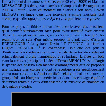
Dall à Lorient deux années de suite, en 2008 et en 2009) et Mathieu
MESSAGER (les deux ayant sacrés « champions de Bretagne » en
2005 à Gourin). Mais en montant un quartet à son nom, Erwan
MENGUY se lance dans une nouvelle aventure musicale tant
scénique que discographique, et
Spi
est à sa première trace gravée.
Pour ce projet, le flûtiste breton s’est associé avec des musiciens
qu’il connaît suffisamment bien pour avoir travaillé avec chacun
d’eux depuis plusieurs années, mais c’est la première fois qu’il les
réunit tous au sein d’un même groupe. Il s’agit donc d’Erwan
BERENGUER à la guitare, Kevin LE PENNEC au cistre et
Hugues LASSERRE à la contrebasse, soit que des joueurs
d’instruments à cordes acoustiques. Le rôle de ce trio de cordes est
principalement d’ordre harmonique et rythmique, la flûte en bois
étant la « voix » principale. L’idée d’Erwan MENGUY est d’élargir
le spectre des possibles en matière d’arrangements afin de proposer
une musique plus étoffée et dont le répertoire a été spécifiquement
conçu pour ce quartet. Ainsi constitué, celui-ci prend des allures de
groupe folk ou bluegrass américain, et dont l’assemblage équilibré
de timbres renvoie à ceux d’un ensemble de musique de chambre ou
de quatuor à cordes.