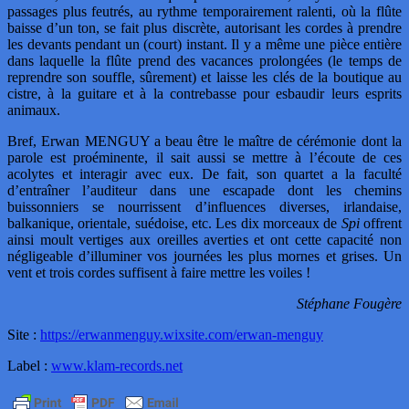
passages plus feutrés, au rythme temporairement ralenti, où la flûte
baisse d’un ton, se fait plus discrète, autorisant les cordes à prendre
les devants pendant un (court) instant. Il y a même une pièce entière
dans laquelle la flûte prend des vacances prolongées (le temps de
reprendre son souffle, sûrement) et laisse les clés de la boutique au
cistre, à la guitare et à la contrebasse pour esbaudir leurs esprits
animaux.
Bref, Erwan MENGUY a beau être le maître de cérémonie dont la
parole est proéminente, il sait aussi se mettre à l’écoute de ces
acolytes et interagir avec eux. De fait, son quartet a la faculté
d’entraîner l’auditeur dans une escapade dont les chemins
buissonniers se nourrissent d’influences diverses, irlandaise,
balkanique, orientale, suédoise, etc. Les dix morceaux de
Spi
offrent
ainsi moult vertiges aux oreilles averties et ont cette capacité non
négligeable d’illuminer vos journées les plus mornes et grises. Un
vent et trois cordes suffisent à faire mettre les voiles !
Stéphane Fougère
Site :
https://erwanmenguy.wixsite.com/erwan-menguy
Label :
www.klam-records.net