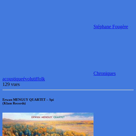
Stéphane Fougère
Chroniques
acoustique
évolutif
folk
129 vues
Erwan MENGUY QUARTET – Spi
(Klam Records)