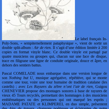
Le label français In-
Poly-Sons, « sempiternellement pataphysique », vient de sortir un
double split-album :
Air de rien.
Il s’agit d’une édition limitée à 200
copies en format vinyle blanc. Ce double vinyle est partagé par
quatre musiciens ou groupes qui, chacun sur une face de disque,
trace en filigrane une ligne de conduite originale, douce et âpre, en
dehors des sentiers battus.
Pascal COMELADE nous embarque dans une version longue de
son
Nothing but U,
musique agrégative, répétitive, qui se monte
comme une tour, voire une tour humaine de tradition catalane (les
castells) ; avec
Les Rayures du zèbre n’ont l’air de rien,
Guigou
CHENEVIER propose des montages sonores à base de rayures de
vieux 45 Tours recyclés, permettant des hommages à des musiciens
emblématiques ou des personnes qui ont marqué les esprits ;
MADAME PATATE et KLIMPEREI, en duo simple, présentent
des
Airs de travers,
chansons poétiques et éclairantes de notre