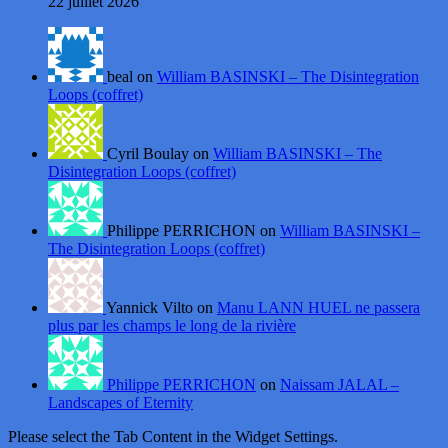
22 juillet 2026
beal on
William BASINSKI – The Disintegration
Loops (coffret)
Cyril Boulay on
William BASINSKI – The
Disintegration Loops (coffret)
Philippe PERRICHON on
William BASINSKI –
The Disintegration Loops (coffret)
Yannick Vilto on
Manu LANN HUEL ne passera
plus par les champs le long de la rivière
Philippe PERRICHON
on
Naissam JALAL –
Landscapes of Eternity
Please select the Tab Content in the Widget Settings.