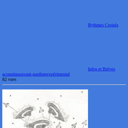
Rythmes Croisés
Infos et Brèves
acoustique
avant-gardiste
expérimental
82 vues