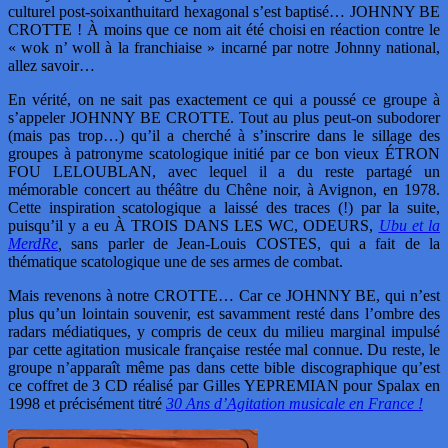
culturel post-soixanthuitard hexagonal s’est baptisé… JOHNNY BE
CROTTE ! À moins que ce nom ait été choisi en réaction contre le
« wok n’ woll à la franchiaise » incarné par notre Johnny national,
allez savoir…
En vérité, on ne sait pas exactement ce qui a poussé ce groupe à
s’appeler JOHNNY BE CROTTE. Tout au plus peut-on subodorer
(mais pas trop…) qu’il a cherché à s’inscrire dans le sillage des
groupes à patronyme scatologique initié par ce bon vieux ÉTRON
FOU LELOUBLAN, avec lequel il a du reste partagé un
mémorable concert au théâtre du Chêne noir, à Avignon, en 1978.
Cette inspiration scatologique a laissé des traces (!) par la suite,
puisqu’il y a eu À TROIS DANS LES WC, ODEURS,
Ubu et la
MerdRe
,
sans parler de Jean-Louis COSTES, qui a fait de la
thématique scatologique une de ses armes de combat.
Mais revenons à notre CROTTE… Car ce JOHNNY BE, qui n’est
plus qu’un lointain souvenir, est savamment resté dans l’ombre des
radars médiatiques, y compris de ceux du milieu marginal impulsé
par cette agitation musicale française restée mal connue. Du reste, le
groupe n’apparaît même pas dans cette bible discographique qu’est
ce coffret de 3 CD réalisé par Gilles YEPREMIAN pour Spalax en
1998 et précisément titré
30 Ans d’Agitation musicale en France !