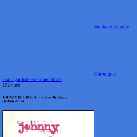
Stéphane Fougère
Chroniques
avant-gardiste
expérimental
folk
192 vues
JOHNNY BE CROTTE – Johnny Be Crotte
(In-Poly-Sons)