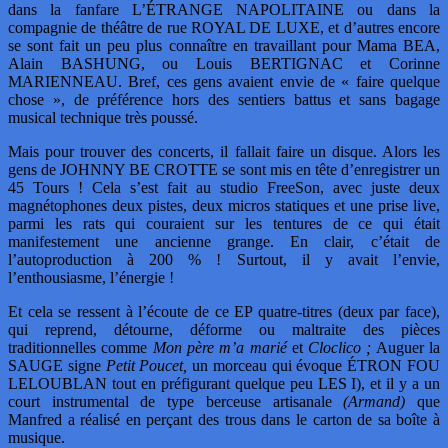
dans la fanfare L’ÉTRANGE NAPOLITAINE ou dans la
compagnie de théâtre de rue ROYAL DE LUXE, et d’autres encore
se sont fait un peu plus connaître en travaillant pour Mama BEA,
Alain BASHUNG, ou Louis BERTIGNAC et Corinne
MARIENNEAU. Bref, ces gens avaient envie de « faire quelque
chose », de préférence hors des sentiers battus et sans bagage
musical technique très poussé.
Mais pour trouver des concerts, il fallait faire un disque. Alors les
gens de JOHNNY BE CROTTE se sont mis en tête d’enregistrer un
45 Tours ! Cela s’est fait au studio FreeSon, avec juste deux
magnétophones deux pistes, deux micros statiques et une prise live,
parmi les rats qui couraient sur les tentures de ce qui était
manifestement une ancienne grange. En clair, c’était de
l’autoproduction à 200 % ! Surtout, il y avait l’envie,
l’enthousiasme, l’énergie !
Et cela se ressent à l’écoute de ce EP quatre-titres (deux par face),
qui reprend, détourne, déforme ou maltraite des pièces
traditionnelles comme
Mon père m’a marié
et
Cloclico ;
Auguer la
SAUGE signe
Petit Poucet,
un morceau qui évoque ÉTRON FOU
LELOUBLAN tout en préfigurant quelque peu LES I), et il y a un
court instrumental de type berceuse artisanale
(Armand)
que
Manfred a réalisé en perçant des trous dans le carton de sa boîte à
musique.