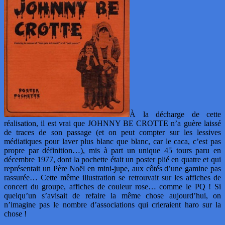
À la décharge de cette
réalisation, il est vrai que JOHNNY BE CROTTE n’a guère laissé
de traces de son passage (et on peut compter sur les lessives
médiatiques pour laver plus blanc que blanc, car le caca, c’est pas
propre par définition…), mis à part un unique 45 tours paru en
décembre 1977, dont la pochette était un poster plié en quatre et qui
représentait un Père Noël en mini-jupe, aux côtés d’une gamine pas
rassurée… Cette même illustration se retrouvait sur les affiches de
concert du groupe, affiches de couleur rose… comme le PQ ! Si
quelqu’un s’avisait de refaire la même chose aujourd’hui, on
n’imagine pas le nombre d’associations qui crieraient haro sur la
chose !