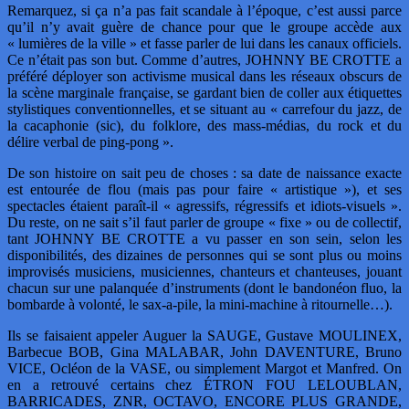
Remarquez, si ça n’a pas fait scandale à l’époque, c’est aussi parce
qu’il n’y avait guère de chance pour que le groupe accède aux
« lumières de la ville » et fasse parler de lui dans les canaux officiels.
Ce n’était pas son but. Comme d’autres, JOHNNY BE CROTTE a
préféré déployer son activisme musical dans les réseaux obscurs de
la scène marginale française, se gardant bien de coller aux étiquettes
stylistiques conventionnelles, et se situant au « carrefour du jazz, de
la cacaphonie (sic), du folklore, des mass-médias, du rock et du
délire verbal de ping-pong ».
De son histoire on sait peu de choses : sa date de naissance exacte
est entourée de flou (mais pas pour faire « artistique »), et ses
spectacles étaient paraît-il « agressifs, régressifs et idiots-visuels ».
Du reste, on ne sait s’il faut parler de groupe « fixe » ou de collectif,
tant JOHNNY BE CROTTE a vu passer en son sein, selon les
disponibilités, des dizaines de personnes qui se sont plus ou moins
improvisés musiciens, musiciennes, chanteurs et chanteuses, jouant
chacun sur une palanquée d’instruments (dont le bandonéon fluo, la
bombarde à volonté, le sax-a-pile, la mini-machine à ritournelle…).
Ils se faisaient appeler Auguer la SAUGE, Gustave MOULINEX,
Barbecue BOB, Gina MALABAR, John DAVENTURE, Bruno
VICE, Ocléon de la VASE, ou simplement Margot et Manfred. On
en a retrouvé certains chez ÉTRON FOU LELOUBLAN,
BARRICADES, ZNR, OCTAVO, ENCORE PLUS GRANDE,