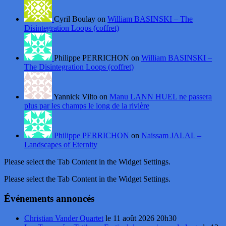
Cyril Boulay on
William BASINSKI – The
Disintegration Loops (coffret)
Philippe PERRICHON on
William BASINSKI –
The Disintegration Loops (coffret)
Yannick Vilto on
Manu LANN HUEL ne passera
plus par les champs le long de la rivière
Philippe PERRICHON
on
Naissam JALAL –
Landscapes of Eternity
Please select the Tab Content in the Widget Settings.
Please select the Tab Content in the Widget Settings.
Événements annoncés
Christian Vander Quartet
le 11 août 2026 20h30