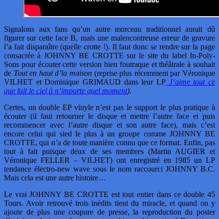
Signalons aux fans qu’un autre morceau traditionnel aurait dû
figurer sur cette face B, mais une malencontreuse erreur de gravure
l’a fait disparaître (quelle crotte !). Il faut donc se rendre sur la page
consacrée à JOHNNY BE CROTTE sur le site du label In-Poly-
Sons pour écouter cette version bien foutraque et théâtrale à souhait
de
Tout en haut d’la maison
(reprise plus récemment par Véronique
VILHET et Dominique GRIMAUD dans leur LP
J’aime tout ce
que fait le ciel à n’importe quel moment
).
Certes, un double EP vinyle n’est pas le support le plus pratique à
écouter (il faut retourner le disque et mettre l’autre face et puis
recommencer avec l’autre disque et son autre face), mais c’est
encore celui qui sied le plus à un groupe comme JOHNNY BE
CROTTE, qui n’a de toute manière connu que ce format. Enfin, pas
tout à fait puisque deux de ses membres (Martin AUGIER et
Véronique FELLER – VILHET) ont enregistré en 1985 un LP
tendance électro-new wave sous le nom raccourci JOHNNY B.C.
Mais cela est une autre histoire…
Le vrai JOHNNY BE CROTTE est tout entier dans ce double 45
Tours. Avoir retrouvé trois inédits tient du miracle, et quand on y
ajoute de plus une coupure de presse, la reproduction du poster