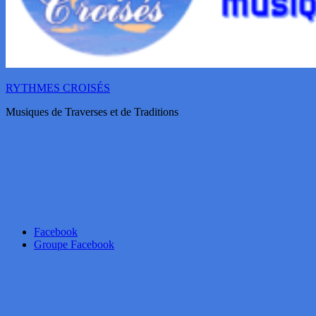
RYTHMES CROISÉS
Musiques de Traverses et de Traditions
Facebook
Groupe Facebook