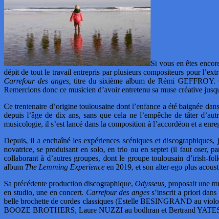
Si vous en êtes encor
dépit de tout le travail entrepris par plusieurs compositeurs pour l’ext
Carrefour des anges,
titre du sixième album de Rémi GEFFROY. Oui
Remercions donc ce musicien d’avoir entretenu sa muse créative jusqu
Ce trentenaire d’origine toulousaine dont l’enfance a été baignée dans
depuis l’âge de dix ans, sans que cela ne l’empêche de tâter d’autr
musicologie, il s’est lancé dans la composition à l’accordéon et a en
Depuis, il a enchaîné les expériences scéniques et discographiques,
novatrice, se produisant en solo, en trio ou en septet (il faut oser, 
collaborant à d’autres groupes, dont le groupe toulousain d’
album
The Lemming Experience
en 2019, et son alter-ego plus aco
Sa précédente production discographique,
Odysseus,
proposait une mus
en studio, une en concert.
Carrefour des anges
s’inscrit a priori da
belle brochette de cordes classiques (Estelle BESINGRAND au viol
BOOZE BROTHERS, Laure NUZZI au bodhran et Bertrand YATES à l