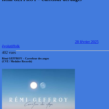
28 février 2025
évolutif
folk
402 vues
Rémi GEFFROY – Carrefour des anges
(CVE / Modulor Records)