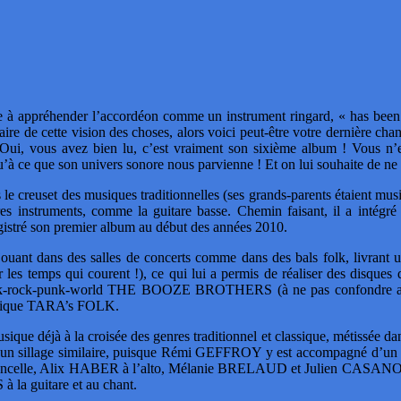
e à appréhender l’accordéon comme un instrument ringard, « has been »,
raire de cette vision des choses, alors voici peut-être votre dernière chan
, vous avez bien lu, c’est vraiment son sixième album ! Vous n’en 
’à ce que son univers sonore nous parvienne ! Et on lui souhaite de ne 
 le creuset des musiques traditionnelles (ses grands-parents étaient musi
es instruments, comme la guitare basse. Chemin faisant, il a intégré
registré son premier album au début des années 2010.
 jouant dans des salles de concerts comme dans des bals folk, livrant
par les temps qui courent !), ce qui lui a permis de réaliser des disque
irish-folk-rock-punk-world THE BOOZE BROTHERS (à ne pas confo
ustique TARA’s FOLK.
ique déjà à la croisée des genres traditionnel et classique, métissée dan
ns un sillage similaire, puisque Rémi GEFFROY y est accompagné d’un
oncelle, Alix HABER à l’alto, Mélanie BRELAUD et Julien CASANOVAS
a guitare et au chant.