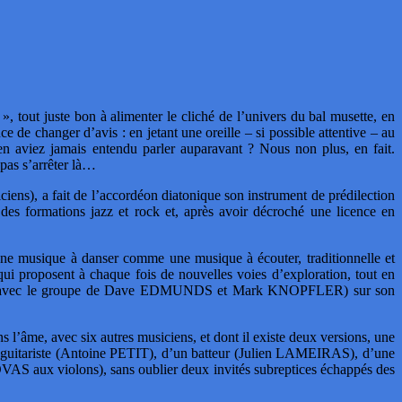
 tout juste bon à alimenter le cliché de l’univers du bal musette, en
ce de changer d’avis : en jetant une oreille – si possible attentive – au
aviez jamais entendu parler auparavant ? Nous non plus, en fait.
pas s’arrêter là…
ciens), a fait de l’accordéon diatonique son instrument de prédilection
 des formations jazz et rock et, après avoir décroché une licence en
 une musique à danser comme une musique à écouter, traditionnelle et
s qui proposent à chaque fois de nouvelles voies d’exploration, tout en
ndre avec le groupe de Dave EDMUNDS et Mark KNOPFLER) sur son
s l’âme, avec six autres musiciens, et dont il existe deux versions, une
 guitariste (Antoine PETIT), d’un batteur (Julien LAMEIRAS), d’une
 aux violons), sans oublier deux invités subreptices échappés des