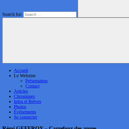
Search for:
Accueil
Le Webzine
Présentation
Contact
Articles
Chroniques
Infos et Brèves
Photos
Événements
Se connecter
Rémi GEFFROY – Carrefour des anges