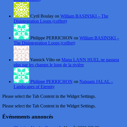
Cyril Boulay on
William BASINSKI – The
Disintegration Loops (coffret)
Philippe PERRICHON on
William BASINSKI –
The Disintegration Loops (coffret)
Yannick Vilto on
Manu LANN HUEL ne passera
plus par les champs le long de la rivière
Philippe PERRICHON
on
Naissam JALAL –
Landscapes of Eternity
Please select the Tab Content in the Widget Settings.
Please select the Tab Content in the Widget Settings.
Événements annoncés