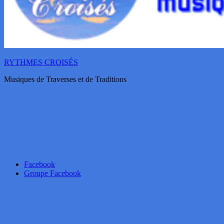
RYTHMES CROISÉS
Musiques de Traverses et de Traditions
Facebook
Groupe Facebook