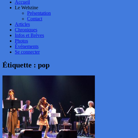
Accueil
Le Webzine
Présentation
Contact
Articles
Chroniques
Infos et Brèves
Photos
Événements
Se connecter
Étiquette :
pop