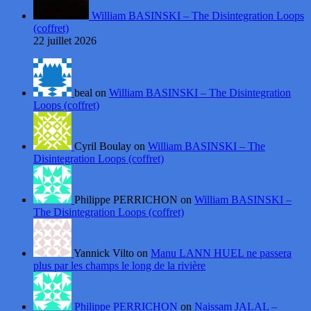
William BASINSKI – The Disintegration Loops
(coffret)
22 juillet 2026
beal on
William BASINSKI – The Disintegration
Loops (coffret)
Cyril Boulay on
William BASINSKI – The
Disintegration Loops (coffret)
Philippe PERRICHON on
William BASINSKI –
The Disintegration Loops (coffret)
Yannick Vilto on
Manu LANN HUEL ne passera
plus par les champs le long de la rivière
Philippe PERRICHON
on
Naissam JALAL –