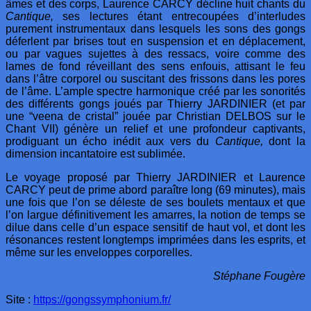
âmes et des corps, Laurence CARCY décline huit chants du
Cantique,
ses lectures étant entrecoupées d’interludes
purement instrumentaux dans lesquels les sons des gongs
déferlent par brises tout en suspension et en déplacement,
ou par vagues sujettes à des ressacs, voire comme des
lames de fond réveillant des sens enfouis, attisant le feu
dans l’âtre corporel ou suscitant des frissons dans les pores
de l’âme. L’ample spectre harmonique créé par les sonorités
des différents gongs joués par Thierry JARDINIER (et par
une “veena de cristal” jouée par Christian DELBOS sur le
Chant VII) génère un relief et une profondeur captivants,
prodiguant un écho inédit aux vers du
Cantique,
dont la
dimension incantatoire est sublimée.
Le voyage proposé par Thierry JARDINIER et Laurence
CARCY peut de prime abord paraître long (69 minutes), mais
une fois que l’on se déleste de ses boulets mentaux et que
l’on largue définitivement les amarres, la notion de temps se
dilue dans celle d’un espace sensitif de haut vol, et dont les
résonances restent longtemps imprimées dans les esprits, et
même sur les enveloppes corporelles.
Stéphane Fougère
Site :
https://gongssymphonium.fr/