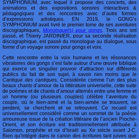
SYMPHONIUM, avec lequel il propose des concerts, des
animations et des expositions sonores interactives &
pédagogiques et des rencontres avec d’autre formes
d’expressions artistiques. EN 2019, le GONG’s
SYMPHONIUM avait livré le premier tome de ses aventures
discographiques,
Monologue(s) pour gongs
.
Trois ans ont
passé, et Thierry JARDINIER, pour sa seconde réalisation
discographique, est passé du monologue au dialogue, sous
forme d’un voyage sonore pour gongs et voix.
Cette rencontre entre la voix humaine et les résonances
vibratoires des gongs s’est faite autour d’une
œ
uvre biblique
qui exerce un singulier pouvoir d’attraction sur différents
publics du fait de son sujet, à savoir rien moins que
le
Cantique des cantiques.
Considérée comme l’un des plus
beaux chants d’amour de la littérature universelle, cette suite
de poèmes et de chants d’amour alternés entre une femme et
un homme (ou plusieurs couples) célèbre l’aventure du
couple, où le bien-aimé et la bien-aimée se trouvent, se
perdent, se cherchent et se retrouvent. Ce recueil est
universellement considéré comme un sommet de la poésie
amoureuse issue de la création littéraire de l’ancien Proche-
Orient, et son écriture est traditionnellement attribuée à
Salomon, prophète et roi d’Israël au Xe siècle avant J-C.
Bien qu’intégré dans le canon des écritures tant juives que