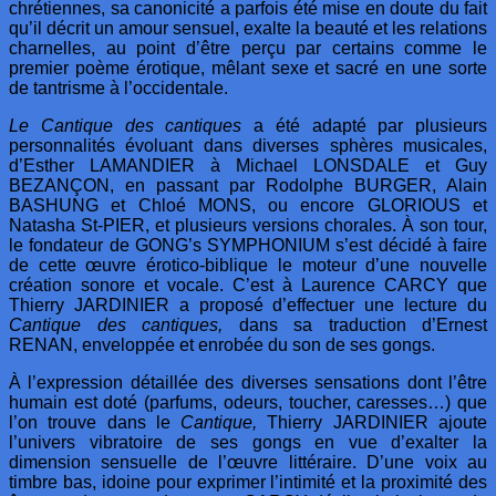
chrétiennes, sa canonicité a parfois été mise en doute du fait
qu’il décrit un amour sensuel, exalte la beauté et les relations
charnelles, au point d’être perçu par certains comme le
premier poème érotique, mêlant sexe et sacré en une sorte
de tantrisme à l’occidentale.
Le Cantique des cantiques
a été adapté par plusieurs
personnalités évoluant dans diverses sphères musicales,
d’Esther LAMANDIER à Michael LONSDALE et Guy
BEZAN
Ç
ON, en passant par Rodolphe BURGER, Alain
BASHUNG et Chloé MONS, ou encore GLORIOUS et
Natasha St-PIER, et plusieurs versions chorales.
À
son tour,
le fondateur de GONG’s SYMPHONIUM s’est décidé à faire
de cette
œ
uvre érotico-biblique le moteur d’une nouvelle
création sonore et vocale. C’est à Laurence CARCY que
Thierry JARDINIER a proposé d’effectuer une lecture du
Cantique des cantiques,
dans sa traduction d’Ernest
RENAN, enveloppée et enrobée du son de ses gongs.
À
l’expression détaillée des diverses sensations dont l’être
humain est doté (parfums, odeurs, toucher, caresses…) que
l’on trouve dans le
Cantique,
Thierry JARDINIER ajoute
l’univers vibratoire de ses gongs en vue d’exalter la
dimension sensuelle de l’
œ
uvre littéraire. D’une voix au
timbre bas, idoine pour exprimer l’intimité et la proximité des