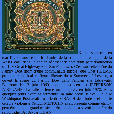
Nous sommes en
mai 1970, dans ce qui fut l’antre de la contre-culture hippie de la
West Coast, dans un ancien bâtiment délabré d’un parc d’attraction
sur la « Great Highway » de San Francisco. C’est sur cette scène du
Family Dog (nom d’une communauté hippie) que Chet HELMS,
promoteur musical et figure illustre du « Summer of Love », a
ouvert la scène du Family Dog dans l’ancien site Edgewater
Ballroom le 13 juin 1969 avec un concert du JEFFERSON
AIRPLANE. La salle a fermé un an après, en juin 1970. Mais
quelques jours avant sa fermeture, la salle accueillait celui que le
Washington Post avait qualifié de « BACH de l’Inde » et que le
célèbre violoniste Yehudi MENUHIN avait présenté comme étant «
peut-être le plus grand musicien du monde », à savoir le maître du
sarod indien Ali Akbar KHAN.