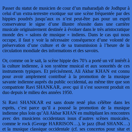
Passer du statut de musicien de cour d’un maharadjah de Jodhpur à
celui d’un extra-terrestre exotique sur une scène fréquentée par des
hippies poudrés jusqu’aux os n’est peut-être pas pour un esprit
conservateur le signe d’une illustre réussite dans une carrière
musicale originairement destinée à évoluer dans le très aristocratique
monde des « salons de musique » indiens. Dans le cas qui nous
occupe, il faut y voir la nécessaire conséquence d’une volonté de
préservation d’une culture et de sa transmission à l’heure de la
circulation mondiale des informations et des savoirs.
Or, comme on le sait, la scène hippie des 70’s a porté un vif intérêt à
la culture indienne, à son système musical et aux sonorités de ces
instruments typiques. Et précisément, Ali Akbar KHAN est connu
pour avoir amplement contribué à la promotion de la musique
savante indienne auprès du public occidental, au même titre que son
compatriote Ravi SHANKAR, avec qui il s’est souvent produit en
duo depuis le milieu des années 1950.
Si Ravi SHANKAR est sans doute resté plus célèbre dans les
esprits, c’est parce qu’il a poussé la promotion de la musique
indienne plus loin qu’Ali Akbar KHAN en multipliant les rencontres
avec des musiciens occidentaux issus d’autres scènes musicales,
comme le rock (George HARRISON…), le jazz (Bud SHANK…)
et la musique classique occidentale (cf. ses concertos pour sitar et