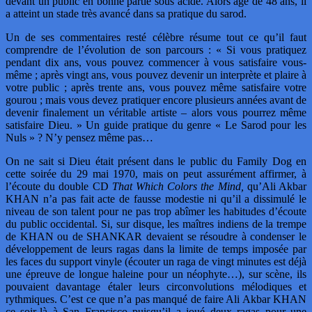
devant un public en bonne partie sous acide. Alors âgé de 48 ans, il
a atteint un stade très avancé dans sa pratique du sarod.
Un de ses commentaires resté célèbre résume tout ce qu’il faut
comprendre de l’évolution de son parcours : « Si vous pratiquez
pendant dix ans, vous pouvez commencer à vous satisfaire vous-
même ; après vingt ans, vous pouvez devenir un interprète et plaire à
votre public ; après trente ans, vous pouvez même satisfaire votre
gourou ; mais vous devez pratiquer encore plusieurs années avant de
devenir finalement un véritable artiste – alors vous pourrez même
satisfaire Dieu. » Un guide pratique du genre « Le Sarod pour les
Nuls » ? N’y pensez même pas…
On ne sait si Dieu était présent dans le public du Family Dog en
cette soirée du 29 mai 1970, mais on peut assurément affirmer, à
l’écoute du double CD
That Which Colors the Mind,
qu’Ali Akbar
KHAN n’a pas fait acte de fausse modestie ni qu’il a dissimulé le
niveau de son talent pour ne pas trop abîmer les habitudes d’écoute
du public occidental. Si, sur disque, les maîtres indiens de la trempe
de KHAN ou de SHANKAR devaient se résoudre à condenser le
développement de leurs ragas dans la limite de temps imposée par
les faces du support vinyle (écouter un raga de vingt minutes est déjà
une épreuve de longue haleine pour un néophyte…), sur scène, ils
pouvaient davantage étaler leurs circonvolutions mélodiques et
rythmiques. C’est ce que n’a pas manqué de faire Ali Akbar KHAN
ce soir-là à San Francisco puisqu’il a joué deux ragas pour une