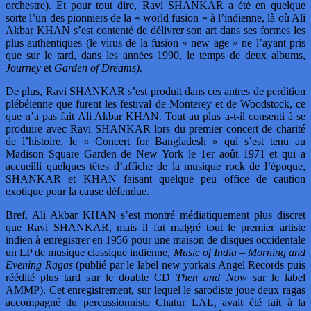
orchestre). Et pour tout dire, Ravi SHANKAR a été en quelque
sorte l’un des pionniers de la « world fusion » à l’indienne, là où Ali
Akbar KHAN s’est contenté de délivrer son art dans ses formes les
plus authentiques (le virus de la fusion « new age » ne l’ayant pris
que sur le tard, dans les années 1990, le temps de deux albums,
Journey
et
Garden of Dreams).
De plus, Ravi SHANKAR s’est produit dans ces antres de perdition
plébéienne que furent les festival de Monterey et de Woodstock, ce
que n’a pas fait Ali Akbar KHAN. Tout au plus a-t-il consenti à se
produire avec Ravi SHANKAR lors du premier concert de charité
de l’histoire, le « Concert for Bangladesh » qui s’est tenu au
Madison Square Garden de New York le 1er août 1971 et qui a
accueilli quelques têtes d’affiche de la musique rock de l’époque,
SHANKAR et KHAN faisant quelque peu office de caution
exotique pour la cause défendue.
Bref, Ali Akbar KHAN s’est montré médiatiquement plus discret
que Ravi SHANKAR, mais il fut malgré tout le premier artiste
indien à enregistrer en 1956 pour une maison de disques occidentale
un LP de musique classique indienne,
Music of India – Morning and
Evening Ragas
(publié par le label new yorkais Angel Records puis
réédité plus tard sur le double CD
Then and Now
sur le label
AMMP). Cet enregistrement, sur lequel le sarodiste joue deux ragas
accompagné du percussionniste Chatur LAL, avait été fait à la