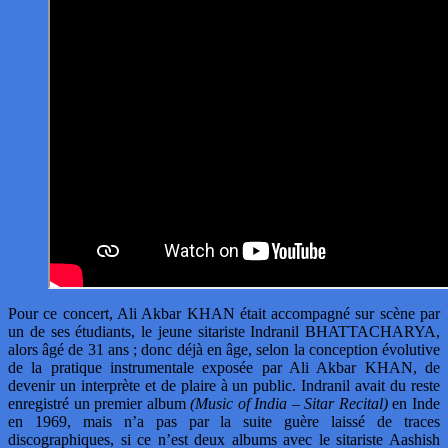
Pour ce concert, Ali Akbar KHAN était accompagné sur scène par
un de ses étudiants, le jeune sitariste Indranil BHATTACHARYA,
alors âgé de 31 ans ; donc déjà en âge, selon la conception évolutive
de la pratique instrumentale exposée par Ali Akbar KHAN, de
devenir un interprète et de plaire à un public. Indranil avait du reste
enregistré un premier album
(Music of India – Sitar Recital)
en Inde
en 1969, mais n’a pas par la suite guère laissé de traces
discographiques, si ce n’est deux albums avec le sitariste Aashish