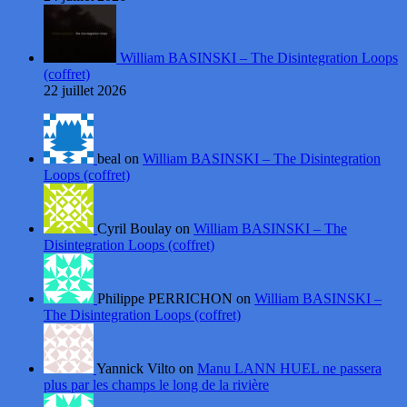
William BASINSKI – The Disintegration Loops
(coffret)
22 juillet 2026
beal on
William BASINSKI – The Disintegration
Loops (coffret)
Cyril Boulay on
William BASINSKI – The
Disintegration Loops (coffret)
Philippe PERRICHON on
William BASINSKI –
The Disintegration Loops (coffret)
Yannick Vilto on
Manu LANN HUEL ne passera
plus par les champs le long de la rivière