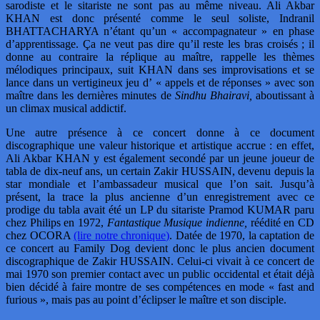
sarodiste et le sitariste ne sont pas au même niveau. Ali Akbar
KHAN est donc présenté comme le seul soliste, Indranil
BHATTACHARYA n’étant qu’un « accompagnateur » en phase
d’apprentissage. Ça ne veut pas dire qu’il reste les bras croisés ; il
donne au contraire la réplique au maître, rappelle les thèmes
mélodiques principaux, suit KHAN dans ses improvisations et se
lance dans un vertigineux jeu d’ « appels et de réponses » avec son
maître dans les dernières minutes de
Sindhu Bhairavi,
aboutissant à
un climax musical addictif.
Une autre présence à ce concert donne à ce document
discographique une valeur historique et artistique accrue : en effet,
Ali Akbar KHAN y est également secondé par un jeune joueur de
tabla de dix-neuf ans, un certain Zakir HUSSAIN, devenu depuis la
star mondiale et l’ambassadeur musical que l’on sait. Jusqu’à
présent, la trace la plus ancienne d’un enregistrement avec ce
prodige du tabla avait été un LP du sitariste Pramod KUMAR paru
chez Philips en 1972,
Fantastique Musique indienne,
réédité en CD
chez OCORA
(lire notre chronique)
. Datée de 1970, la captation de
ce concert au Family Dog devient donc le plus ancien document
discographique de Zakir HUSSAIN. Celui-ci vivait à ce concert de
mai 1970 son premier contact avec un public occidental et était déjà
bien décidé à faire montre de ses compétences en mode « fast and
furious », mais pas au point d’éclipser le maître et son disciple.