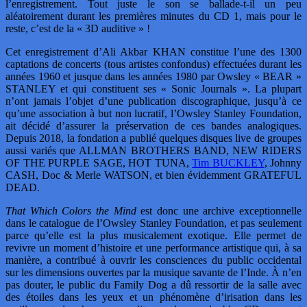
l’enregistrement. Tout juste le son se ballade-t-il un peu
aléatoirement durant les premières minutes du CD 1, mais pour le
reste, c’est de la « 3D auditive » !
Cet enregistrement d’Ali Akbar KHAN constitue l’une des 1300
captations de concerts (tous artistes confondus) effectuées durant les
années 1960 et jusque dans les années 1980 par Owsley « BEAR »
STANLEY et qui constituent ses « Sonic Journals ». La plupart
n’ont jamais l’objet d’une publication discographique, jusqu’à ce
qu’une association à but non lucratif, l’Owsley Stanley Foundation,
ait décidé d’assurer la préservation de ces bandes analogiques.
Depuis 2018, la fondation a publié quelques disques live de groupes
aussi variés que ALLMAN BROTHERS BAND, NEW RIDERS
OF THE PURPLE SAGE, HOT TUNA,
Tim BUCKLEY
, Johnny
CASH, Doc & Merle WATSON, et bien évidemment GRATEFUL
DEAD.
That Which Colors the Mind
est donc une archive exceptionnelle
dans le catalogue de l’Owsley Stanley Foundation, et pas seulement
parce qu’elle est la plus musicalement exotique. Elle permet de
revivre un moment d’histoire et une performance artistique qui, à sa
manière, a contribué à ouvrir les consciences du public occidental
sur les dimensions ouvertes par la musique savante de l’Inde. À n’en
pas douter, le public du Family Dog a dû ressortir de la salle avec
des étoiles dans les yeux et un phénomène d’irisation dans les