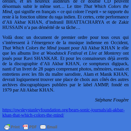
oreilles, et les heureux auditeurs de ce double CD peuvent
désormais subir le même sort… Le titre
That Which Colors the
Mind,
qui signifie en français « ce qui colore l’esprit » se rapporte du
reste à la fonction ultime du raga indien. Et certes, cette performance
d’Ali Akbar KHAN, d’indranil BHATTACHARYA et de Zakir
HUSSAIN n’a pas démérité de sa tâche…
Voilà donc un document de premier ordre pour tous ceux qui
s’intéressent à l’émergence de la musique indienne en Occident,
That Which Colors the Mind
jouant pour Ali Akbar KHAN le rôle
que les albums live
at Woodstock Festival
et
Live at Monterey
ont
joués pour Ravi SHANKAR. Et pour les connaisseurs déjà avertis
de la discographie d’Ali Akbar KHAN, ce somptueux digipack,
nanti d’un livret de 28 pages comprenant photos, mémoires, essais et
entretiens avec les fils du maître sarodiste, Alam et Manik KHAN,
devrait logiquement trouver une place de choix aux côtés des autres
archives discographiques publiées par le label AMMP, fondé en
1979 par Ali Akbar KHAN.
Stéphane Fougère
https://owsleystanleyfoundation.org/bears-sonic-journals/ali-akbar-
khan-that-which-colors-the-mind/