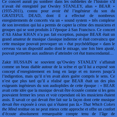
Ce concert aurait pu sombrer dans les oubliettes de l’histoire s’il
n’avait été enregistré par Owsley STANLEY, alias « BEAR »
(1935-2011), connu pour avoir été l’ingénieur du son du
GRATEFUL DEAD, dont il a effectué de nombreux
enregistrements de concerts via un « sound system » très complexe
de son invention qui lui a permis de capter la crème des musiciens et
groupes qui se sont produits à l’époque à San Francisco. Ce concert
d’Ali Akbar KHAN n’a pas fait exception, puisque BEAR était un
grand amateur de musique classique indienne et était convaincu que
cette musique pouvait provoquer un « état psychédélique » dans le
cerveau via un dispositif audio dont le mixage, une fois bien ajusté,
pouvait permettre aux auditeurs d’atteindre cet état transcendantal…
Zakir HUSSAIN se souvient qu’Owsley STANLEY s’affairait
comme un beau diable autour de la scène et qu’il lui a exposé son
concept d’enregistrement en long en large et en travers jusqu’à
l’indigestion, mais qu’il n’en avait alors guère compris le sens. Ce
n’est que plus tard qu’il a réalisé que BEAR était un des plus
exigeants ingénieurs du son audiophiles de cette époque : « BEAR
avait cette idée que la musique devait être écoutée comme si les gens
pouvaient fermer les yeux et voir cependant où les musiciens étaient
assis. Il savait ce qui devait être fait sur la façon dont cette musique
devait être exposée à ceux qui n’étaient pas là.»
That Which Colors
the Mind
restitue on ne peut mieux cette approche et offre un confort
d’écoute absolument remarquable compte tenu de l’âge de