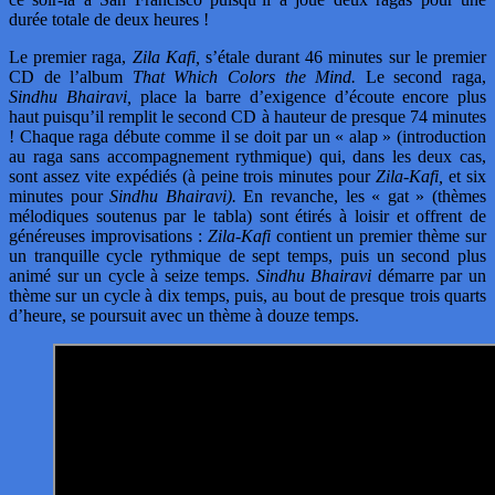
durée totale de deux heures !
Le premier raga,
Zila Kafi,
s’étale durant 46 minutes sur le premier
CD de l’album
That Which Colors the Mind.
Le second raga,
Sindhu Bhairavi,
place la barre d’exigence d’écoute encore plus
haut puisqu’il remplit le second CD à hauteur de presque 74 minutes
! Chaque raga débute comme il se doit par un « alap » (introduction
au raga sans accompagnement rythmique) qui, dans les deux cas,
sont assez vite expédiés (à peine trois minutes pour
Zila-Kafi,
et six
minutes pour
Sindhu Bhairavi).
En revanche, les « gat » (thèmes
mélodiques soutenus par le tabla) sont étirés à loisir et offrent de
généreuses improvisations :
Zila-Kafi
contient un premier thème sur
un tranquille cycle rythmique de sept temps, puis un second plus
animé sur un cycle à seize temps.
Sindhu Bhairavi
démarre par un
thème sur un cycle à dix temps, puis, au bout de presque trois quarts
d’heure, se poursuit avec un thème à douze temps.