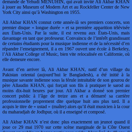
demande de Yehudi MENUHIN, qui avait invité Ali Akbar KHAN
à jouer au Museum of Modern Art et au Rockfeller Center de New
York City ainsi qu’à Washington en 1955.
Ali Akbar KHAN connut cette année-là ses premiers concerts, son
premier disque « longue durée » et sa première apparition télévisée
aux États-Unis. Par la suite, il est revenu aux États-Unis, mais
davantage en tant que professeur. Convaincu de l’intérêt grandissant
de certains étudiants pour la musique indienne et de la nécessité d’en
répandre l’enseignement, il a en 1967 ouvert une école à Berkeley,
l’Ali Akbar College of Music, bien vite relocalisée en Californie, où
elle demeure encore.
Avant d’en arriver là, Ali Akbar KHAN, natif d’un village du
Pakistan oriental (aujourd’hui le Bangladesh), a été initié à la
musique savante indienne sous la férule intraitable de son gourou de
père Allaudin KHAN, qui forçait son fils à pratiquer le sarod au
moins dix-huit heures par jour. Ali Akbar a donné son premier
concert public à l’âge de treize ans et a démarré sa carrière
professionnelle proprement dite quelque huit ans plus tard. Il a
acquis le titre de « ustad » (maître) alors qu’il était musicien à la cour
du maharadjah de Jodhpur, où il a enseigné et composé.
Ali Akbar KHAN n’est donc plus exactement un jeunot quand il
joue ce 29 mai 1970 sur cette scène marginale de la Côte Ouest