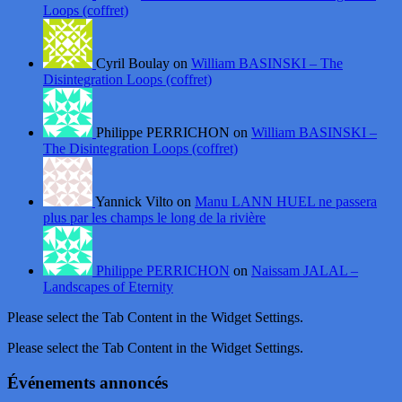
Loops (coffret)
Cyril Boulay on
William BASINSKI – The
Disintegration Loops (coffret)
Philippe PERRICHON on
William BASINSKI –
The Disintegration Loops (coffret)
Yannick Vilto on
Manu LANN HUEL ne passera
plus par les champs le long de la rivière
Philippe PERRICHON
on
Naissam JALAL –
Landscapes of Eternity
Please select the Tab Content in the Widget Settings.
Please select the Tab Content in the Widget Settings.
Événements annoncés