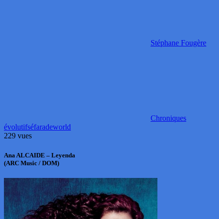
Stéphane Fougère
Chroniques
évolutif
séfarade
world
229 vues
Ana ALCAIDE – Leyenda
(ARC Music / DOM)