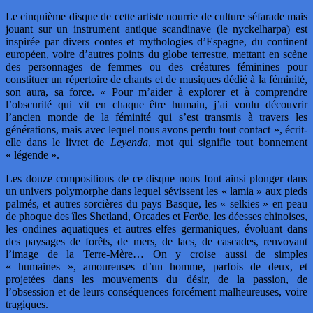
Le cinquième disque de cette artiste nourrie de culture séfarade mais
jouant sur un instrument antique scandinave (le nyckelharpa) est
inspirée par divers contes et mythologies d’Espagne, du continent
européen, voire d’autres points du globe terrestre, mettant en scène
des personnages de femmes ou des créatures féminines pour
constituer un répertoire de chants et de musiques dédié à la féminité,
son aura, sa force. « Pour m’aider à explorer et à comprendre
l’obscurité qui vit en chaque être humain, j’ai voulu découvrir
l’ancien monde de la féminité qui s’est transmis à travers les
générations, mais avec lequel nous avons perdu tout contact », écrit-
elle dans le livret de
Leyenda
, mot qui signifie tout bonnement
« légende ».
Les douze compositions de ce disque nous font ainsi plonger dans
un univers polymorphe dans lequel sévissent les « lamia » aux pieds
palmés, et autres sorcières du pays Basque, les « selkies » en peau
de phoque des îles Shetland, Orcades et Feröe, les déesses chinoises,
les ondines aquatiques et autres elfes germaniques, évoluant dans
des paysages de forêts, de mers, de lacs, de cascades, renvoyant
l’image de la Terre-Mère… On y croise aussi de simples
« humaines », amoureuses d’un homme, parfois de deux, et
projetées dans les mouvements du désir, de la passion, de
l’obsession et de leurs conséquences forcément malheureuses, voire
tragiques.