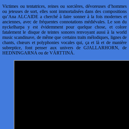
Victimes ou tentatrices, reines ou sorcières, dévoreuses d’hommes
ou jeteuses de sort, elles sont immortalisées dans des compositions
qu’Ana ALCAIDE a cherché à faire sonner à la fois modernes et
anciennes, avec de fréquentes connotations médiévales. Le son du
nyckelharpa y est évidemment pour quelque chose, et colore
fatalement le disque de teintes sonores renvoyant aussi à la world
music scandinave, de même que certains traits mélodiques, lignes de
chants, chœurs et polyphonies vocales qui, ça et là et de manière
subreptice, font penser aux univers de GJALLARHORN, de
HEDNINGARNA ou de VÄRTTINÄ.