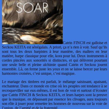
Catrin FINCH est galloise et
Seckou KEITA est sénégalais. A priori, ça n’a rien à voir. Sauf qu’ils
sont tous les deux harpistes à leur manière, des maîtres en leur
matière, harpe classique pour elle, kora pour lui. Deux instruments à
cordes pincées aux sonorités si distinctes, et qui délivrent pourtant
une seule belle et pleine alchimie quand Catrin et Seckou jouent
ensemble. Là, on ferme juste les yeux et on se laisse bercer par leurs
harmonies croisées, c’est unique, c’est magique.
Le mariage des timbres est parfait, le mélange saisissant, apaisant,
enchanteur. Dans ce monde en crise où les peuples ont tendance à se
recroqueviller sur eux-mêmes, il est bon de voir et surtout d’écouter
que Catrin FINCH & Seckou KEITA, et leurs harpes sont la preuve
que la musique, en dépassant par essence les clivages, aura toujours
son rôle à jouer pour remettre les hommes de nouveau sur la voie de
l’union, de l’amitié et de la fraternité.