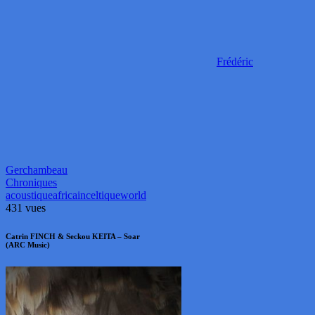
Frédéric
Gerchambeau
Chroniques
acoustique
africain
celtique
world
431 vues
Catrin FINCH & Seckou KEITA – Soar
(ARC Music)