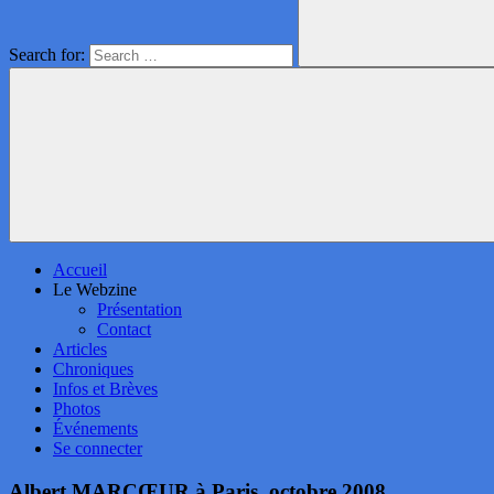
Search for:
Accueil
Le Webzine
Présentation
Contact
Articles
Chroniques
Infos et Brèves
Photos
Événements
Se connecter
Albert MARCŒUR à Paris, octobre 2008