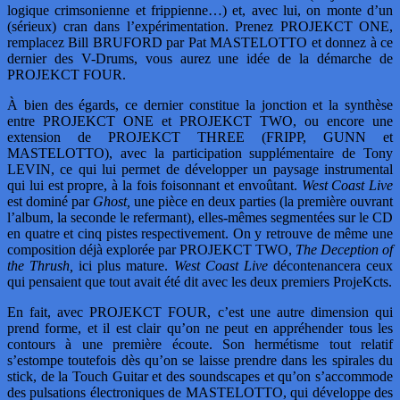
logique crimsonienne et frippienne…) et, avec lui, on monte d’un
(sérieux) cran dans l’expérimentation. Prenez PROJEKCT ONE,
remplacez Bill BRUFORD par Pat MASTELOTTO et donnez à ce
dernier des V-Drums, vous aurez une idée de la démarche de
PROJEKCT FOUR.
À bien des égards, ce dernier constitue la jonction et la synthèse
entre PROJEKCT ONE et PROJEKCT TWO, ou encore une
extension de PROJEKCT THREE (FRIPP, GUNN et
MASTELOTTO), avec la participation supplémentaire de Tony
LEVIN, ce qui lui permet de développer un paysage instrumental
qui lui est propre, à la fois foisonnant et envoûtant.
West Coast Live
est dominé par
Ghost,
une pièce en deux parties (la première ouvrant
l’album, la seconde le refermant), elles-mêmes segmentées sur le CD
en quatre et cinq pistes respectivement. On y retrouve de même une
composition déjà explorée par PROJEKCT TWO,
The Deception of
the Thrush,
ici plus mature.
West Coast Live
décontenancera ceux
qui pensaient que tout avait été dit avec les deux premiers ProjeKcts.
En fait, avec PROJEKCT FOUR, c’est une autre dimension qui
prend forme, et il est clair qu’on ne peut en appréhender tous les
contours à une première écoute. Son hermétisme tout relatif
s’estompe toutefois dès qu’on se laisse prendre dans les spirales du
stick, de la Touch Guitar et des soundscapes et qu’on s’accommode
des pulsations électroniques de MASTELOTTO, qui développe des