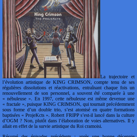
La trajectoire et
l’évolution artistique de KING CRIMSON, compte tenu de ses
régulières dissolutions et réactivations, entraînant chaque fois un
renouvellement de son personnel, a souvent été comparée à une
« nébuleuse ». En 1997, cette nébuleuse est même devenue une
« fractale », puisque KING CRIMSON, qui tournait précédemment
sous forme d’un double trio, s’est atomisé en quatre formations
baptisées « ProjeKcts ». Robert FRIPP s’est-il lancé dans la culture
d’OGM ? Non, plutôt dans l’élaboration de voies alternatives. Il y
allait en effet de la survie artistique du Roi cramoisi.
Résumé des épisodes précédents : après une bonne décennie