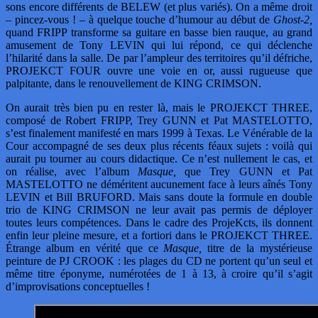
sons encore différents de BELEW (et plus variés). On a même droit
– pincez-vous ! – à quelque touche d’humour au début de
Ghost-2,
quand FRIPP transforme sa guitare en basse bien rauque, au grand
amusement de Tony LEVIN qui lui répond, ce qui déclenche
l’hilarité dans la salle. De par l’ampleur des territoires qu’il défriche,
PROJEKCT FOUR ouvre une voie en or, aussi rugueuse que
palpitante, dans le renouvellement de KING CRIMSON.
On aurait très bien pu en rester là, mais le PROJEKCT THREE,
composé de Robert FRIPP, Trey GUNN et Pat MASTELOTTO,
s’est finalement manifesté en mars 1999 à Texas. Le Vénérable de la
Cour accompagné de ses deux plus récents féaux sujets : voilà qui
aurait pu tourner au cours didactique. Ce n’est nullement le cas, et
on réalise, avec l’album
Masque,
que Trey GUNN et Pat
MASTELOTTO ne déméritent aucunement face à leurs aînés Tony
LEVIN et Bill BRUFORD. Mais sans doute la formule en double
trio de KING CRIMSON ne leur avait pas permis de déployer
toutes leurs compétences. Dans le cadre des ProjeKcts, ils donnent
enfin leur pleine mesure, et a fortiori dans le PROJEKCT THREE.
Étrange album en vérité que ce
Masque,
titre de la mystérieuse
peinture de PJ CROOK : les plages du CD ne portent qu’un seul et
même titre éponyme, numérotées de 1 à 13, à croire qu’il s’agit
d’improvisations conceptuelles !