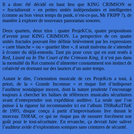
Il a donc été décidé en haut lieu que KING CRIMSON se
« fractaliserait » en petites unités indépendantes et intelligentes
(comme au bon vieux temps du punk, n’est-ce-pas, Mr FRIPP ?), de
manière à explorer de nouveaux panoramas sonores.
Deux quartets, deux trios : quatre ProjeKCts, quatre propositions
d’avenir pour KING CRIMSON. La perspective de ces quatre
unités fractales pouvant être définie brièvement par les expressions
« carte blanche » ou « quartier libre », il serait malvenu de s’attendre
à écouter du déjà-entendu. Tant pis pour ceux qui en sont restés à
Red, Lizard
ou
In The Court of the Crimson King,
il n’est pas dans
la mentalité du Roi cramoisi d’alimenter constamment son instinct de
créativité en dormant sur des lauriers d’un autre temps.
Autant le dire, l’orientation musicale de ces ProjeKcts a tout, à
priori, de la « Grande Inconnue » et risque fort d’indisposer
l’auditeur nostalgique moyen, dont la nature prudente l’encourage
toujours à chercher les balises de références musicales sécuritaires
avant d’entreprendre son expédition auditive. La seule que l’on
puisse à la rigueur lui recommander ici est l’album
THRaKaTTaK
de 1995, disque conçu à partir d’improvisations live durant le
morceau
THRAK,
ce qui ne risque pas de rassurer forcément son
goût pour le tout-sécuritaire. En revanche, ça devrait faire saliver
l’auditeur avide d’explorations soniques sans ceintures de sécurité.