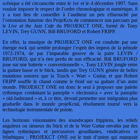
scénique a été circonscrite entre le 1er et le 4 décembre 1997. Sans
vouloir imposer le respect de l’ordre chronologique et numérique, il
y a tout lieu de conseiller à l’auditeur un peu effarouché par
l’orientation futuriste des ProjeKcts de commencer son parcours par
le
Live at the Jazz Cafe
du PROJEKCT ONE, formé de Tony
LEVIN, Trey GUNN, Bill BRUFORD et Robert FRIPP.
En effet, la musique de PROJEKCT ONE est conduite par une
énergie rock qui semble prolonger l’esprit des impros de la période
1972-1974, de par l’imparable groove de la paire LEVIN /
BRUFORD, qui n’a rien perdu de son efficacité. Bill BRUFORD
joue sur une batterie « conventionnelle », Tony LEVIN jongle entre
la guitare basse et le Stick, tandis que Trey GUNN génère de belles
mutations sonores que la Touch « Warr » Guitar, et que Robert
FRIPP souffle le chaud comme le froid sur sa guitare d’un autre
monde. PROJEKCT ONE est donc le seul à proposer une palette
rythmique combinant la panoplie « electronica » avec la panoplie
« old-fashioned » et, à ce titre, devrait permettre une intégration plus
graduelle dans le monde projeKctal, résolument tourné vers la
technologie instrumentale de pointe.
Les horizons visionnaires des soundscapes frippiens, les reliefs
anguleux ou sinueux du Stick et de la Warr Guitar envahis par des
lignes rythmiques et percussives grouillantes, vindicatives et
frénétiques : PROJEKCT ONE est le trait d’union qui manquait