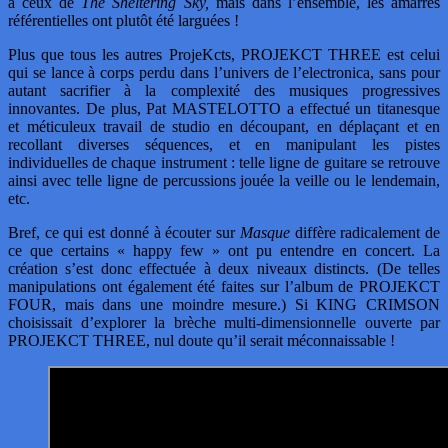
à ceux de
The Sheltering Sky,
mais dans l’ensemble, les amarres
référentielles ont plutôt été larguées !
Plus que tous les autres ProjeKcts, PROJEKCT THREE est celui
qui se lance à corps perdu dans l’univers de l’electronica, sans pour
autant sacrifier à la complexité des musiques progressives
innovantes. De plus, Pat MASTELOTTO a effectué un titanesque
et méticuleux travail de studio en découpant, en déplaçant et en
recollant diverses séquences, et en manipulant les pistes
individuelles de chaque instrument : telle ligne de guitare se retrouve
ainsi avec telle ligne de percussions jouée la veille ou le lendemain,
etc.
Bref, ce qui est donné à écouter sur
Masque
diffère radicalement de
ce que certains « happy few » ont pu entendre en concert. La
création s’est donc effectuée à deux niveaux distincts. (De telles
manipulations ont également été faites sur l’album de PROJEKCT
FOUR, mais dans une moindre mesure.) Si KING CRIMSON
choisissait d’explorer la brèche multi-dimensionnelle ouverte par
PROJEKCT THREE, nul doute qu’il serait méconnaissable !