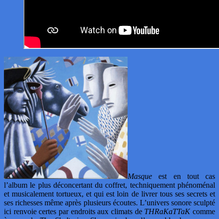
Masque
est en tout cas
l’album le plus déconcertant du coffret, techniquement phénoménal
et musicalement tortueux, et qui est loin de livrer tous ses secrets et
ses richesses même après plusieurs écoutes. L’univers sonore sculpté
ici renvoie certes par endroits aux climats de
THRaKaTTaK
comme