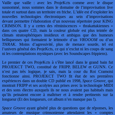
Vaille que vaille : avec les ProjeKcts comme avec le disque
susnommé, nous sommes dans le domaine de l’improvisation live
totale et surtout dans un territoire en friche. L’idée est d’exploiter les
nouvelles technologies électroniques au sein d’improvisations
devant permettre l’élaboration d’un nouveau répertoire pour KING
CRIMSON. Il y a certes des réminiscences « thrakattakiennes »
dans ces quatre CD, mais la couleur globale est plus teintée de
climats stratosphériques insidieux et ambigus que des humeurs
belliqueuses qui formaient le leitmotiv d’un
VROOOM
ou d’un
THRAK.
Moins d’agressivité, plus de menace sourde, tel est
l’univers général des ProjeKcts, ce qui n’exclut ni les coups de sang
ni les contemplations mystiques (avec les Soundscapes frippiens).
Le premier de ces ProjeKcts à s’être lancé dans le grand bain fut
PROJEKCT TWO, constitué de FRIPP, BELEW et GUNN. Ce
n’est pas très logique, je sais, mais la cour du Roi Cramoisi
fonctionne ainsi. PROJEKCT TWO fit état de ses premières
expériences dans un double CD publié en 1998,
Space Groove,
qui
montrait FRIPP et ses acolytes aux prises avec la technologie MIDI
et des sons électro auxquels ils ne nous avaient pas habitués mais
qu’ils peinaient encore à maîtriser et à rendre pertinents sur la
longueur (Et des longueurs, cet album n’en manque pas !).
Space Groove
ayant généré plus de questions que de réponses, les
amateurs de musique crimsonienne attendaient les « comptes