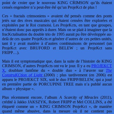
point de croire que le nouveau KING CRIMSON qu’ils étaient
censés engendrer n’a peut-être été qu’un ProjeKct de plus !
Ces « fractals crimsoniens » avaient été pensés comme des ponts
jetés sur des rives musicales qui étaient censées être explorées et
exploitées par le Roi cramoisi. Les ProjeKcts, en tant que groupes,
n’étaient donc pas appelés à durer. Mais on se plait à imaginer que la
fracKctalisation du double trio de 1995 aurait pu être développée au-
delà de ces quatre ProjeKcts et générer d’autres de ces petites unités,
tant il y avait matière à d’autres combinaisons de personnel (un
ProjeKct avec BRUFORD et BELEW ; un ProjeKct sans
FRIPP…).
Mais il est symptomatique que, dans la suite de l’histoire de KING
CRIMSON, d’autres ProjeKcts ont vu le jour. Il y a eu
PROJEKCT
X
, doublure fantôme du « double duo » à l’œuvre sur
The
ConstruKCtion of Light
(2000) ; plus tardivement (en 2006) est
apparu le PROJEKCT SIX, soit le duo FRIPP/BELEW, qui a joué
en première partie de PORCUPINE TREE mais n’a publié aucun
album « physique ».
Plus récemment encore, l’album
A Scarcity of Miracles
(2011),
crédité à Jakko JAKSZYK, Robert FRIPP et Mel COLLINS, a été
étiqueté comme un « KING CRIMSON ProjeKct », de manière
quand même abusive, dans la mesure où il ne contient pas