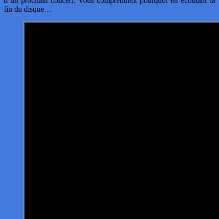
d’un prochain concert. Vous comprendrez pourquoi en écoutant la
fin du disque…