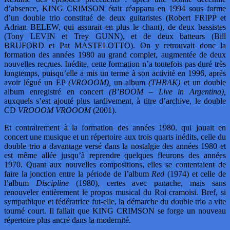
d’absence, KING CRIMSON était réapparu en 1994 sous forme
d’un double trio constitué de deux guitaristes (Robert FRIPP et
Adrian BELEW, qui assurait en plus le chant), de deux bassistes
(Tony LEVIN et Trey GUNN), et de deux batteurs (Bill
BRUFORD et Pat MASTELOTTO). On y retrouvait donc la
formation des années 1980 au grand complet, augmentée de deux
nouvelles recrues. Inédite, cette formation n’a toutefois pas duré très
longtemps, puisqu’elle a mis un terme à son activité en 1996, après
avoir légué un EP
(VROOOM),
un album
(THRAK)
et un double
album enregistré en concert
(B’BOOM – Live in Argentina),
auxquels s’est ajouté plus tardivement, à titre d’archive, le double
CD
VROOOM VROOOM
(2001).
Et contrairement à la formation des années 1980, qui jouait en
concert une musique et un répertoire aux trois quarts inédits, celle du
double trio a davantage versé dans la nostalgie des années 1980 et
est même allée jusqu’à reprendre quelques fleurons des années
1970. Quant aux nouvelles compositions, elles se contentaient de
faire la jonction entre la période de l’album
Red
(1974) et celle de
l’album
Discipline
(1980), certes avec panache, mais sans
renouveler entièrement le propos musical du Roi cramoisi. Bref, si
sympathique et fédératrice fut-elle, la démarche du double trio a vite
tourné court. Il fallait que KING CRIMSON se forge un nouveau
répertoire plus ancré dans la modernité.