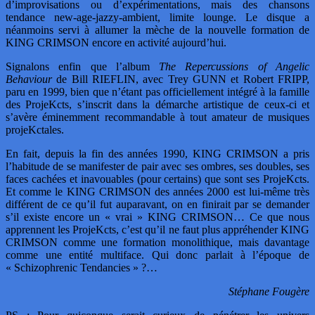
d’improvisations ou d’expérimentations, mais des chansons
tendance new-age-jazzy-ambient, limite lounge. Le disque a
néanmoins servi à allumer la mèche de la nouvelle formation de
KING CRIMSON encore en activité aujourd’hui.
Signalons enfin que l’album
The Repercussions of Angelic
Behaviour
de Bill RIEFLIN, avec Trey GUNN et Robert FRIPP,
paru en 1999, bien que n’étant pas officiellement intégré à la famille
des ProjeKcts, s’inscrit dans la démarche artistique de ceux-ci et
s’avère éminemment recommandable à tout amateur de musiques
projeKctales.
En fait, depuis la fin des années 1990, KING CRIMSON a pris
l’habitude de se manifester de pair avec ses ombres, ses doubles, ses
faces cachées et inavouables (pour certains) que sont ses ProjeKcts.
Et comme le KING CRIMSON des années 2000 est lui-même très
différent de ce qu’il fut auparavant, on en finirait par se demander
s’il existe encore un « vrai » KING CRIMSON… Ce que nous
apprennent les ProjeKcts, c’est qu’il ne faut plus appréhender KING
CRIMSON comme une formation monolithique, mais davantage
comme une entité multiface. Qui donc parlait à l’époque de
« Schizophrenic Tendancies » ?…
Stéphane Fougère