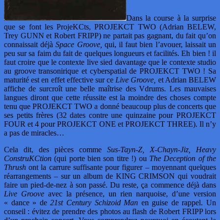
Dans la course à la surprise
que se font les ProjeKCts, PROJEKCT TWO (Adrian BELEW,
Trey GUNN et Robert FRIPP) ne partait pas gagnant, du fait qu’on
connaissait déjà
Space Groove,
qui, il faut bien l’avouer, laissait un
peu sur sa faim du fait de quelques longueurs et facilités. Eh bien ! il
faut croire que le contexte live sied davantage que le contexte studio
au groove transonirique et cyberspatial de PROJEKCT TWO ! Sa
maturité est en effet effective sur ce
Live Groove,
et Adrian BELEW
affiche de surcroît une belle maîtrise des Vdrums. Les mauvaises
langues diront que cette réussite est la moindre des choses compte
tenu que PROJEKCT TWO a donné beaucoup plus de concerts que
ses petits frères (32 dates contre une quinzaine pour PROJEKCT
FOUR et 4 pour PROJEKCT ONE et PROJEKCT THREE). Il n’y
a pas de miracles…
Cela dit, des pièces comme
Sus-Tayn-Z, X-Chayn-Jiz, Heavy
ConstruKCtion
(qui porte bien son titre !) ou
The Deception of the
Thrush
ont la carrure suffisante pour figurer – moyennant quelques
réarrangements – sur un album de KING CRIMSON qui voudrait
faire un pied-de-nez à son passé. Du reste, ça commence déjà dans
Live Groove
avec la présence, un rien narquoise, d’une version
« dance » de
21st Century Schizoid Man
en guise de rappel. Un
conseil : évitez de prendre des photos au flash de Robert FRIPP lors