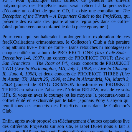
PS : Pour quiconque serait curieux de pénétrer les univers
polymorphes des ProjeKcts mais serait réticent à la perspective
d’écouter un coffret de quatre CD, il existe une compilation,
The
Deception of the Thrush – A Beginners Guide to the ProjeKcts,
qui
présente des extraits des quatre albums regroupés dans ce coffret
(ainsi qu’une version semi-inédite de la pièce éponyme !).
Pour ceux qui souhaiteraient prolonger leur exploration de ces
fracKCtalisations crimsoniennes, le Collector’s Club a fait paraître
cinq albums live « brut de fonte » (sans retouches ni montages) de
chaque entité : un album de PROJEKCT ONE
(Jazz Cafe Suite –
December 1-4, 1997),
un concert de PROJEKCT FOUR
(Live in
San Francisco – The Roar of P4),
deux concerts de PROJEKCT
TWO
(Live In Northampton, MA, July 1, 1998
, et
Live In Chicago,
IL, June 4, 1998),
et deux concerts de PROJEKCT THREE
(Live
In Austin, TX, March 25, 1999,
et
Live In Alexandria, VA, March 3,
2003
[concert de KING CRIMSON transformé en PROJEKCT
THREE en raison de l’absence d’Adrian BELEW, malade ce soir-
là!]). Si vous en avez le courage (et les moyens !), procurez-vous le
coffret édité en exclusivité par le label japonais Pony Canyon qui
réunit tous ces concerts des ProjeKcts parus dans le Collector’s
Club.
Enfin, après avoir proposé en téléchargement d’autres captations live
des différents ProjeKcts sur son site, le label DGM nous a fait la
totale en 2019 en incluant l’intégralité des concerts de tous les