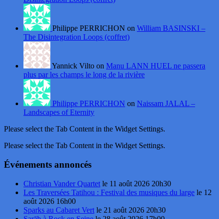
Philippe PERRICHON on
William BASINSKI –
The Disintegration Loops (coffret)
Yannick Vilto on
Manu LANN HUEL ne passera
plus par les champs le long de la rivière
Philippe PERRICHON
on
Naissam JALAL –
Landscapes of Eternity
Please select the Tab Content in the Widget Settings.
Please select the Tab Content in the Widget Settings.
Événements annoncés
Christian Vander Quartet
le 11 août 2026 20h30
Les Traversées Tatihou : Festival des musiques du large
le 12
août 2026 16h00
Sparks au Cabaret Vert
le 21 août 2026 20h30
Sarāb à Rock en Seine
le 28 août 2026 17h00